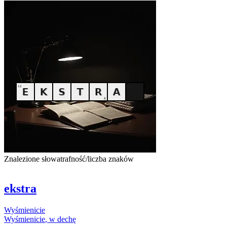
Znalezione słowa
trafność/liczba znaków
ekstra
Wyśmienicie
Wyśmienicie
, w dechę