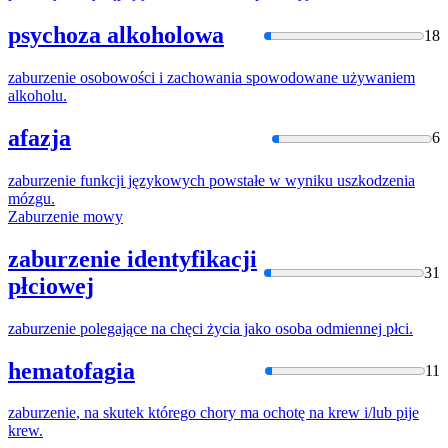
psychoza alkoholowa
18
zaburzenie
osobowości i zachowania spowodowane używaniem
alkoholu.
afazja
6
zaburzenie
funkcji językowych powstałe w wyniku uszkodzenia
mózgu.
Zaburzenie
mowy
zaburzenie identyfikacji
31
płciowej
zaburzenie
polegające na chęci życia jako osoba odmiennej płci.
hematofagia
11
zaburzenie
, na skutek którego chory ma ochotę na krew i/lub pije
krew.