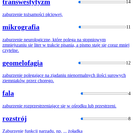
transwestytyzm
14
zaburzenie
tożsamości płciowej.
mikrografia
11
zaburzenie
neurologiczne, które polega na stopniowym
zmniejszaniu się liter w trakcie pisania, a pismo staje się coraz mniej
czytelne.
geomelofagia
12
zaburzenie
polegające na zjadaniu nienormalnych ilości surowych
ziemniaków przez chorego.
fala
4
zaburzenie
rozprzestrzeniające się w ośrodku lub przestrzeni.
rozstrój
8
Zaburzenie
funkcji narządu, np. ... żołądka