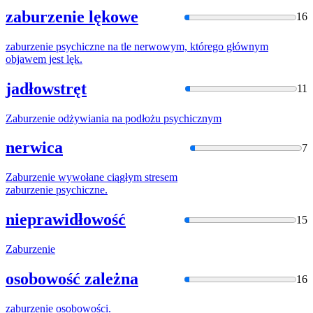
zaburzenie lękowe
16
zaburzenie
psychiczne na tle nerwowym, którego głównym
objawem jest lęk.
jadłowstręt
11
Zaburzenie
odżywiania na podłożu psychicznym
nerwica
7
Zaburzenie
wywołane ciągłym stresem
zaburzenie
psychiczne.
nieprawidłowość
15
Zaburzenie
osobowość zależna
16
zaburzenie
osobowości.