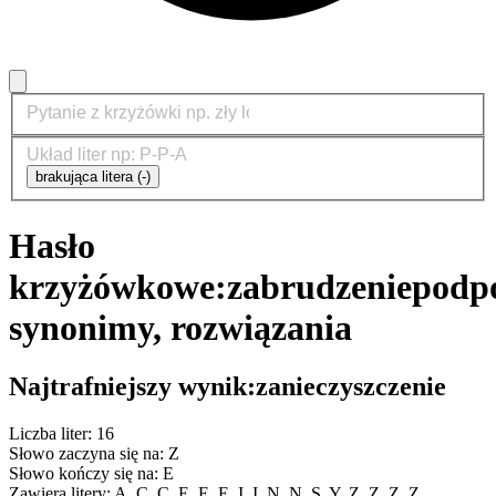
brakująca litera (-)
Hasło
krzyżówkowe:
zabrudzenie
podpo
synonimy, rozwiązania
Najtrafniejszy wynik:
zanieczyszczenie
Liczba liter: 16
Słowo zaczyna się na: Z
Słowo kończy się na: E
Zawiera litery: A, C, C, E, E, E, I, I, N, N, S, Y, Z, Z, Z, Z