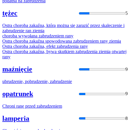
podatna na
zabrudzen
ia
tężec
5
Ostra choroba zakaźna, którą można się zarazić przez skaleczenie i
zabrudzenie
ran ziemią
choroba wywołana
zabrudzenie
m rany
Ostra choroba zakaźna spowodowana
zabrudzenie
m rany ziemią
Ostra choroba zakaźna, efekt
zabrudzen
ia rany
Ostra choroba zakaźna, bywa skutkiem
zabrudzen
ia ziemią otwartej
rany
maźnięcie
9
ubrudzenie, pobrudzenie,
zabrudzenie
opatrunek
9
Chroni ranę przed
zabrudzenie
m
lamperia
8