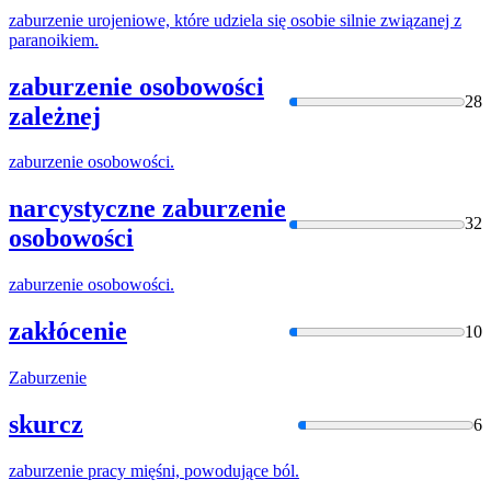
zaburzenie
urojeniowe, które udziela się osobie silnie związanej z
paranoikiem.
zaburzenie osobowości
28
zależnej
zaburzenie
osobowości.
narcystyczne zaburzenie
32
osobowości
zaburzenie
osobowości.
zakłócenie
10
Zaburzenie
skurcz
6
zaburzenie
pracy mięśni, powodujące ból.