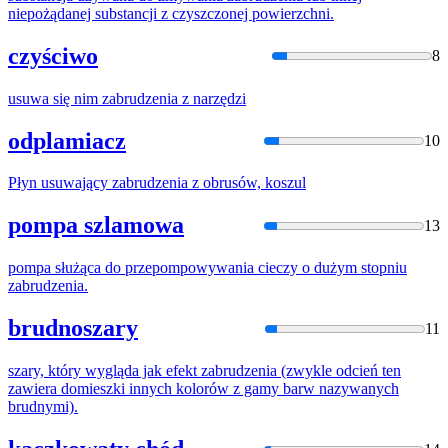
niepożądanej substancji z czyszczonej powierzchni.
czyściwo
8
usuwa się nim
zabrudzen
ia z narzędzi
odplamiacz
10
Płyn usuwający
zabrudzen
ia z obrusów, koszul
pompa szlamowa
13
pompa służąca do przepompowywania cieczy o dużym stopniu
zabrudzen
ia.
brudnoszary
11
szary, który wygląda jak efekt
zabrudzen
ia (zwykle odcień ten
zawiera domieszki innych kolorów z gamy barw nazywanych
brudnymi).