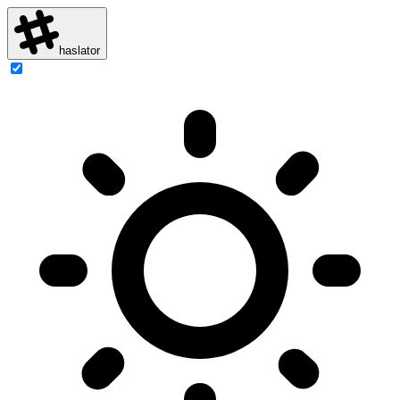
haslator