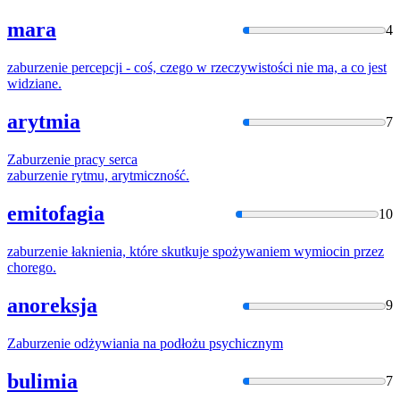
mara
4
zaburzenie
percepcji - coś, czego w rzeczywistości nie ma, a co jest
widziane.
arytmia
7
Zaburzenie
pracy serca
zaburzenie
rytmu, arytmiczność.
emitofagia
10
zaburzenie
łaknienia, które skutkuje spożywaniem wymiocin przez
chorego.
anoreksja
9
Zaburzenie
odżywiania na podłożu psychicznym
bulimia
7