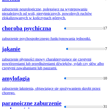
zaburzenie
neurologiczne, polegające na występowaniu
niezależnych od woli, nierytmicznych, powolnych ruchów
zlokalizowanych w kończynach górnych.
choroba psychiczna
17
zaburzenie
psychospołecznego funkcjonowania jednostki.
jąkanie
7
zaburzenie
płynności mowy charakteryzujące się częstymi
powtórzeniami lub przedłużeniami dźwięków, sylab czy słów albo
częstymi zawahaniami lub pauzami.
amylofagia
10
zaburzenie
łaknienia, objawiające się spożywaniem skrobi przez
chorego.
paranoiczne zaburzenie
31