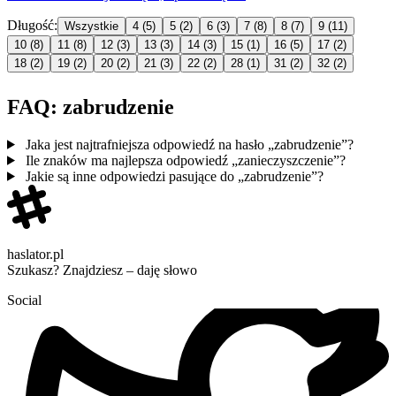
Długość:
Wszystkie
4
(5)
5
(2)
6
(3)
7
(8)
8
(7)
9
(11)
10
(8)
11
(8)
12
(3)
13
(3)
14
(3)
15
(1)
16
(5)
17
(2)
18
(2)
19
(2)
20
(2)
21
(3)
22
(2)
28
(1)
31
(2)
32
(2)
FAQ: zabrudzenie
Jaka jest najtrafniejsza odpowiedź na hasło „zabrudzenie”?
Ile znaków ma najlepsza odpowiedź „zanieczyszczenie”?
Jakie są inne odpowiedzi pasujące do „zabrudzenie”?
haslator.pl
Szukasz? Znajdziesz – daję słowo
Social