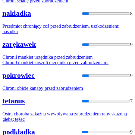
Chroni ścianę przed
zabrudzenie
m
nakładka
8
Przedmiot chroniący coś przed
zabrudzenie
m, uszkodzeniem;
nasadka
zarękawek
9
Chronił mankiet urzędnika przed
zabrudzenie
m
Chronił mankiet koszuli urzędnika przed
zabrudzen
iami
pokrowiec
9
Chroni obicie kanapy przed
zabrudzenie
m
tetanus
7
Ostra choroba zakaźna wywoływana
zabrudzenie
m rany skażoną
glebą; tężec
podkładka
9