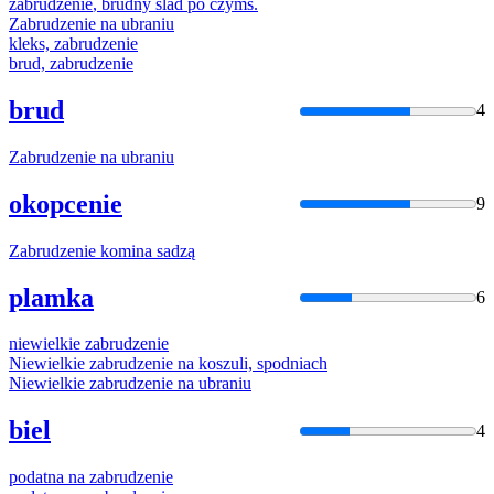
zabrudzenie
, brudny ślad po czymś.
Zabrudzenie
na ubraniu
kleks,
zabrudzenie
brud,
zabrudzenie
brud
4
Zabrudzenie
na ubraniu
okopcenie
9
Zabrudzenie
komina sadzą
plamka
6
niewielkie
zabrudzenie
Niewielkie
zabrudzenie
na koszuli, spodniach
Niewielkie
zabrudzenie
na ubraniu
biel
4
podatna na
zabrudzenie