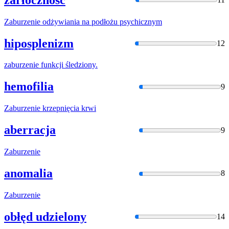
Zaburzenie
odżywiania na podłożu psychicznym
hiposplenizm
12
zaburzenie
funkcji śledziony.
hemofilia
9
Zaburzenie
krzepnięcia krwi
aberracja
9
Zaburzenie
anomalia
8
Zaburzenie
obłęd udzielony
14