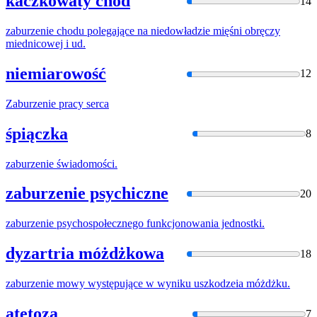
kaczkowaty chód
14
zaburzenie
chodu polegające na niedowładzie mięśni obręczy
miednicowej i ud.
niemiarowość
12
Zaburzenie
pracy serca
śpiączka
8
zaburzenie
świadomości.
zaburzenie psychiczne
20
zaburzenie
psychospołecznego funkcjonowania jednostki.
dyzartria móżdżkowa
18
zaburzenie
mowy występujące w wyniku uszkodzeia móżdżku.
atetoza
7