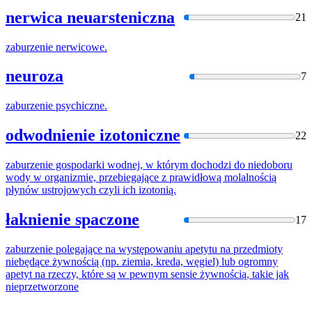
nerwica neuarsteniczna
21
zaburzenie
nerwicowe.
neuroza
7
zaburzenie
psychiczne.
odwodnienie izotoniczne
22
zaburzenie
gospodarki wodnej, w którym dochodzi do niedoboru
wody w organizmie, przebiegające z prawidłową molalnością
płynów ustrojowych czyli ich izotonią.
łaknienie spaczone
17
zaburzenie
polegające na występowaniu apetytu na przedmioty
niebędące żywnością (np. ziemia, kreda, węgiel) lub ogromny
apetyt na rzeczy, które są w pewnym sensie żywnością, takie jak
nieprzetworzone