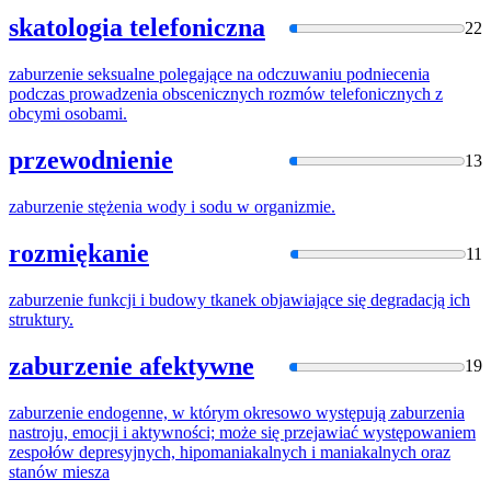
skatologia telefoniczna
22
zaburzenie
seksualne polegające na odczuwaniu podniecenia
podczas prowadzenia obscenicznych rozmów telefonicznych z
obcymi osobami.
przewodnienie
13
zaburzenie
stężenia wody i sodu w organizmie.
rozmiękanie
11
zaburzenie
funkcji i budowy tkanek objawiające się degradacją ich
struktury.
zaburzenie afektywne
19
zaburzenie
endogenne, w którym okresowo występują zaburzenia
nastroju, emocji i aktywności; może się przejawiać występowaniem
zespołów depresyjnych, hipomaniakalnych i maniakalnych oraz
stanów miesza