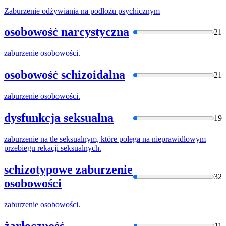
Zaburzenie
odżywiania na podłożu psychicznym
osobowość narcystyczna
21
zaburzenie
osobowości.
osobowość schizoidalna
21
zaburzenie
osobowości.
dysfunkcja seksualna
19
zaburzenie
na tle seksualnym, które polega na nieprawidłowym
przebiegu rekacji seksualnych.
schizotypowe zaburzenie
32
osobowości
zaburzenie
osobowości.
żarłoczność
11