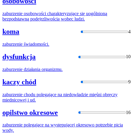
osobowości
zaburzenie
osobowości charakteryzujące się uogólnioną
bezpodstawną podejrzliwością wobec ludzi.
koma
4
zaburzenie
świadomości.
dysfunkcja
10
zaburzenie
działania organizmu.
kaczy chód
9
zaburzenie
chodu polegające na niedowładzie mięśni obręczy
miednicowej i ud.
opilstwo okresowe
16
zaburzenie
polegające na występującej okresowo potrzebie picia
wody.