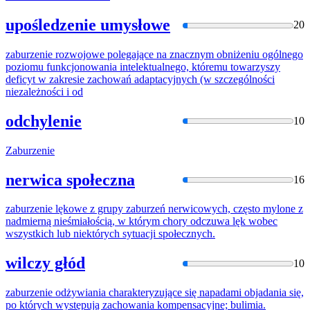
upośledzenie umysłowe
20
zaburzenie
rozwojowe polegające na znacznym obniżeniu ogólnego
poziomu funkcjonowania intelektualnego, któremu towarzyszy
deficyt w zakresie zachowań adaptacyjnych (w szczególności
niezależności i od
odchylenie
10
Zaburzenie
nerwica społeczna
16
zaburzenie
lękowe z grupy zaburzeń nerwicowych, często mylone z
nadmierną nieśmiałością, w którym chory odczuwa lęk wobec
wszystkich lub niektórych sytuacji społecznych.
wilczy głód
10
zaburzenie
odżywiania charakteryzujące się napadami objadania się,
po których występują zachowania kompensacyjne; bulimia.