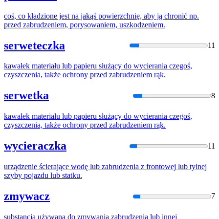
coś, co kładzione jest na jakąś powierzchnię, aby ją chronić np.
przed
zabrudzenie
m, porysowaniem, uszkodzeniem.
serweteczka
11
kawałek materiału lub papieru służący do wycierania czegoś,
czyszczenia, także ochrony przed
zabrudzenie
m rąk.
serwetka
8
kawałek materiału lub papieru służący do wycierania czegoś,
czyszczenia, także ochrony przed
zabrudzenie
m rąk.
wycieraczka
11
urządzenie ścierające wodę lub
zabrudzen
ia z frontowej lub tylnej
szyby pojazdu lub statku.
zmywacz
7
substancja używana do zmywania
zabrudzen
ia lub innej