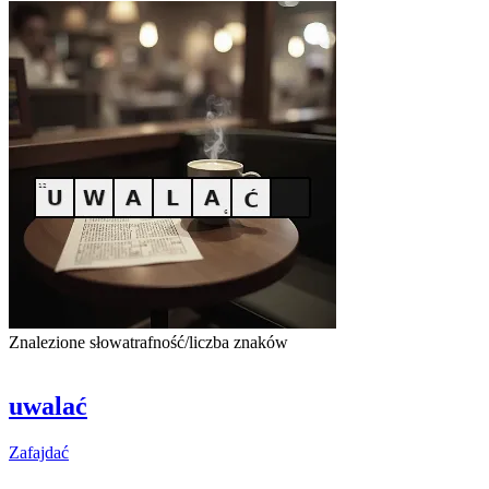
Znalezione słowa
trafność/liczba znaków
uwalać
Zafajdać