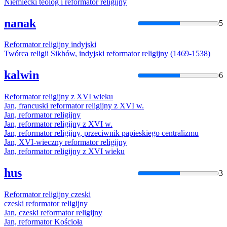
Niemiecki
teolog i
reformator
religijny
nanak
5
Reformator
religijny
indyjski
Twórca religii Sikhów, indyjski
reformator
religijny
(1469-1538)
kalwin
6
Reformator
religijny
z XVI wieku
Jan, francuski
reformator
religijny
z XVI w.
Jan,
reformator
religijny
Jan,
reformator
religijny
z XVI w.
Jan,
reformator
religijny
, przeciwnik papieskiego centralizmu
Jan, XVI-wieczny
reformator
religijny
Jan,
reformator
religijny
z XVI wieku
hus
3
Reformator
religijny
czeski
czeski
reformator
religijny
Jan, czeski
reformator
religijny
Jan,
reformator
Kościoła