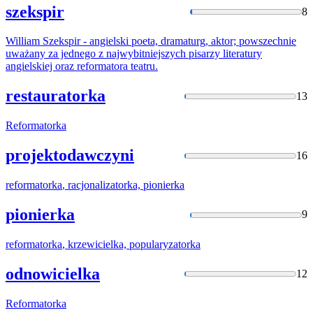
szekspir
8
William Szekspir - angielski poeta, dramaturg, aktor; powszechnie
uważany za jednego z najwybitniejszych pisarzy literatury
angielskiej oraz
reformatora
teatru.
restauratorka
13
Reformatorka
projektodawczyni
16
reformatorka
, racjonalizatorka, pionierka
pionierka
9
reformatorka
, krzewicielka, popularyzatorka
odnowicielka
12
Reformatorka