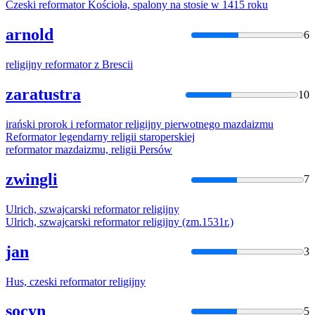
Czeski
reformator
Kościoła, spalony na stosie w 1415 roku
arnold
6
religijny
reformator
z Brescii
zaratustra
10
irański prorok i
reformator
religijny
pierwotnego mazdaizmu
Reformator
legendarny religii staroperskiej
reformator
mazdaizmu, religii Persów
zwingli
7
Ulrich, szwajcarski
reformator
religijny
Ulrich, szwajcarski
reformator
religijny
(zm.1531r.)
jan
3
Hus, czeski
reformator
religijny
socyn
5