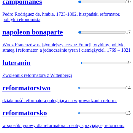
campomanes
10
Pedro Rodriguez de, hrabia, 1723-1802, hiszpański
reformator
,
polityk i ekonomista
napoleon bonaparte
17
Wódz Francuzów najsłynniejszy, cesarz Francji, wybitny polityk,
strateg i
reformator
, a jednocześnie tyran i ciemiężyciel, 1769 – 1821
luteranin
9
Zwolennik
reformatora
z Wittenbergi
reformatorstwo
14
działalność
reformatora
polegająca na wprowadzaniu reform.
reformatorsko
13
w sposób typowy dla
reformatora
- osoby sprzyjającej reformom.