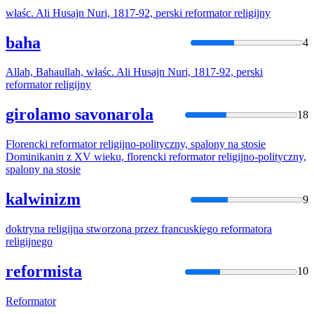
właśc. Ali Husajn Nuri, 1817-92, perski
reformator
religijny
baha
4
Allah, Bahaullah, właśc. Ali Husajn Nuri, 1817-92, perski
reformator
religijny
girolamo savonarola
18
Florencki
reformator
religijno
-polityczny, spalony na stosie
Dominikanin z XV wieku, florencki
reformator
religijno
-polityczny,
spalony na stosie
kalwinizm
9
doktryna
religijna
stworzona przez francuskiego
reformatora
religijnego
reformista
10
Reformator