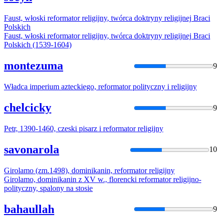
Faust, włoski
reformator
religijny
, twórca doktryny
religijnej
Braci
Polskich
Faust, włoski
reformator
religijny
, twórca doktryny
religijnej
Braci
Polskich (1539-1604)
montezuma
9
Władca imperium azteckiego,
reformator
polityczny i
religijny
chelcicky
9
Petr, 1390-1460, czeski pisarz i
reformator
religijny
savonarola
10
Girolamo (zm.1498), dominikanin,
reformator
religijny
Girolamo, dominikanin z XV w., florencki
reformator
religijno
-
polityczny, spalony na stosie
bahaullah
9