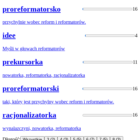
proreformatorsko
16
przychylnie wobec reform i
reformatorów
.
idee
4
Myśli w głowach
reformatorów
prekursorka
11
nowatorka,
reformatorka
, racjonalizatorka
proreformatorski
16
taki, który jest przychylny wobec reform i
reformatorów
.
racjonalizatorka
16
wynalazczyni, nowatorka,
reformatorka
Długość:
Wszystkie
3
(2)
4
(3)
5
(5)
6
(7)
7
(5)
8
(3)