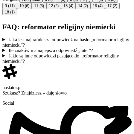
9
(11)
10
(6)
11
(3)
12
(2)
13
(4)
14
(2)
16
(4)
17
(2)
18
(1)
FAQ: reformator religijny niemiecki
Jaka jest najtrafniejsza odpowiedź na hasło „reformator religijny
niemiecki”?
Ile znaków ma najlepsza odpowiedź „luter”?
Jakie są inne odpowiedzi pasujące do „reformator religijny
niemiecki”?
haslator.pl
Szukasz? Znajdziesz – daję słowo
Social