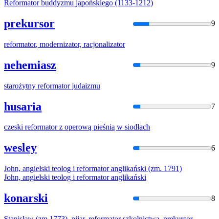
Reformator
buddyzmu japońskiego (1133-1212)
prekursor
9
reformator
, modernizator, racjonalizator
nehemiasz
9
starożytny
reformator
judaizmu
husaria
7
czeski
reformator
z operową pieśnią w siodłach
wesley
6
John, angielski teolog i
reformator
anglikański (zm. 1791)
John, angielski teolog i
reformator
anglikański
konarski
8
Stanisław (zm.1773), pijar,
reformator
szkolnictwa, prekursor