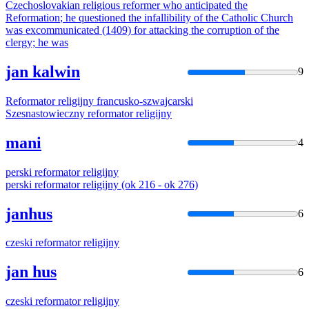
Czechoslovakian religious reformer who anticipated the
Reformation
; he questioned the infallibility of the Catholic Church
was excommunicated (1409) for attacking the corruption of the
clergy; he was
jan kalwin
9
Reformator
religijny
francusko-szwajcarski
Szesnastowieczny
reformator
religijny
mani
4
perski
reformator
religijny
perski
reformator
religijny
(ok 216 - ok 276)
janhus
6
czeski
reformator
religijny
jan hus
6
czeski
reformator
religijny