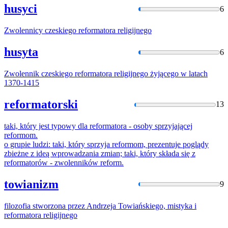
husyci
6
Zwolennicy czeskiego
reformatora
religijnego
husyta
6
Zwolennik czeskiego
reformatora
religijnego żyjącego w latach
1370-1415
reformatorski
13
taki, który jest typowy dla
reformatora
- osoby sprzyjającej
reformom.
o grupie ludzi: taki, który sprzyja reformom, prezentuje poglądy
zbieżne z ideą wprowadzania zmian; taki, który składa się z
reformatorów
- zwolenników reform.
towianizm
9
filozofia stworzona przez Andrzeja Towiańskiego, mistyka i
reformatora
religijnego