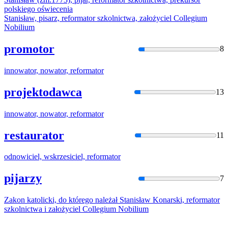
polskiego oświecenia
Stanisław, pisarz,
reformator
szkolnictwa, założyciel Collegium
Nobilium
promotor
8
innowator, nowator,
reformator
projektodawca
13
innowator, nowator,
reformator
restaurator
11
odnowiciel, wskrzesiciel,
reformator
pijarzy
7
Zakon katolicki, do którego należał Stanisław Konarski,
reformator
szkolnictwa i założyciel Collegium Nobilium