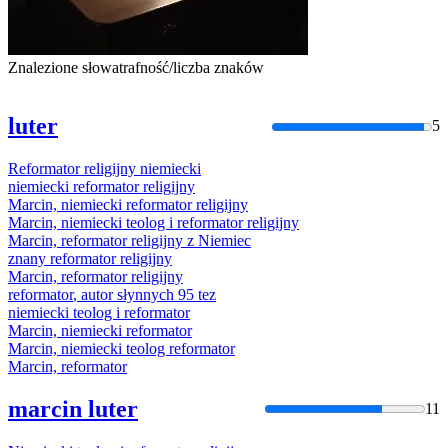
Znalezione słowa
trafność/liczba znaków
luter
5
Reformator
religijny
niemiecki
niemiecki
reformator
religijny
Marcin,
niemiecki
reformator
religijny
Marcin,
niemiecki
teolog i
reformator
religijny
Marcin,
reformator
religijny
z
Niemiec
znany
reformator
religijny
Marcin,
reformator
religijny
reformator
, autor słynnych 95 tez
niemiecki
teolog i
reformator
Marcin,
niemiecki
reformator
Marcin,
niemiecki
teolog
reformator
Marcin,
reformator
marcin luter
11