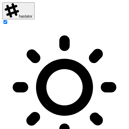
haslator