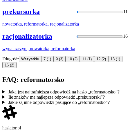
prekursorka
11
nowatorka,
reformatorka
, racjonalizatorka
racjonalizatorka
16
wynalazczyni, nowatorka,
reformatorka
Długość:
Wszystkie
7
(1)
9
(3)
10
(2)
11
(1)
12
(2)
13
(1)
16
(2)
FAQ: reformatorsko
Jaka jest najtrafniejsza odpowiedź na hasło „reformatorsko”?
Ile znaków ma najlepsza odpowiedź „prekursorski”?
Jakie są inne odpowiedzi pasujące do „reformatorsko”?
haslator.pl