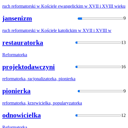
ruch
reformatorski
w Kościele ewangelickim w XVII i XVIII wieku
jansenizm
9
ruch
reformatorski
w Kościele katolickim w XVII i XVIII w
restauratorka
13
Reformatorka
projektodawczyni
16
reformatorka
, racjonalizatorka, pionierka
pionierka
9
reformatorka
, krzewicielka, popularyzatorka
odnowicielka
12
Reformatorka