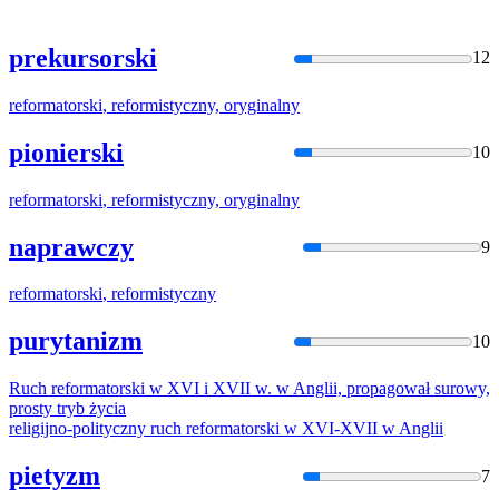
prekursorski
12
reformatorski
, reformistyczny, oryginalny
pionierski
10
reformatorski
, reformistyczny, oryginalny
naprawczy
9
reformatorski
, reformistyczny
purytanizm
10
Ruch
reformatorski
w XVI i XVII w. w Anglii, propagował surowy,
prosty tryb życia
religijno-polityczny ruch
reformatorski
w XVI-XVII w Anglii
pietyzm
7