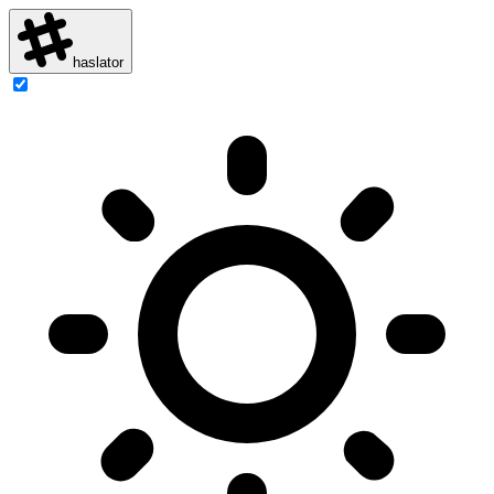
haslator