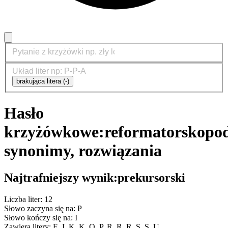
brakująca litera (-)
Hasło
krzyżówkowe:
reformatorsko
po
synonimy, rozwiązania
Najtrafniejszy wynik:
prekursorski
Liczba liter: 12
Słowo zaczyna się na: P
Słowo kończy się na: I
Zawiera litery: E, I, K, K, O, P, R, R, R, S, S, U