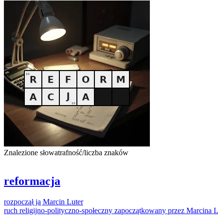
Znalezione słowa
trafność/liczba znaków
reformacja
rozpoczął ją
Marcin
Luter
ruch religijno-polityczno-społeczny zapoczątkowany przez
Marcina
L