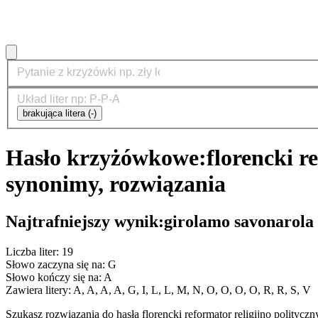
brakująca litera (-)
Hasło krzyżówkowe:
florencki r
synonimy, rozwiązania
Najtrafniejszy wynik:
girolamo savonarola
Liczba liter: 19
Słowo zaczyna się na: G
Słowo kończy się na: A
Zawiera litery: A, A, A, A, G, I, L, L, M, N, O, O, O, O, R, R, S, V
Szukasz rozwiązania do hasła florencki reformator religijno polity