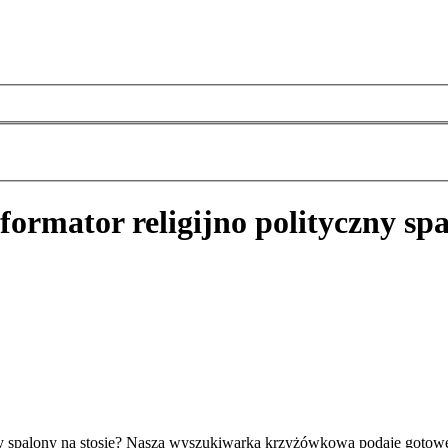
eformator religijno polityczny spa
czny spalony na stosie? Nasza wyszukiwarka krzyżówkowa podaje gotow