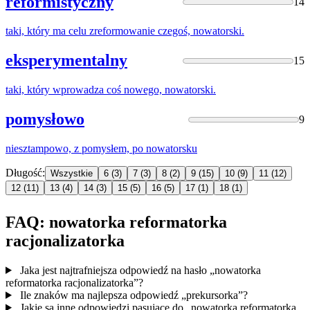
reformistyczny
14
taki, który ma celu zreformowanie czegoś,
nowatorski
.
eksperymentalny
15
taki, który wprowadza coś nowego,
nowatorski
.
pomysłowo
9
niesztampowo, z pomysłem, po
nowatorsku
Długość:
Wszystkie
6
(3)
7
(3)
8
(2)
9
(15)
10
(9)
11
(12)
12
(11)
13
(4)
14
(3)
15
(5)
16
(5)
17
(1)
18
(1)
FAQ: nowatorka reformatorka
racjonalizatorka
Jaka jest najtrafniejsza odpowiedź na hasło „nowatorka
reformatorka racjonalizatorka”?
Ile znaków ma najlepsza odpowiedź „prekursorka”?
Jakie są inne odpowiedzi pasujące do „nowatorka reformatorka