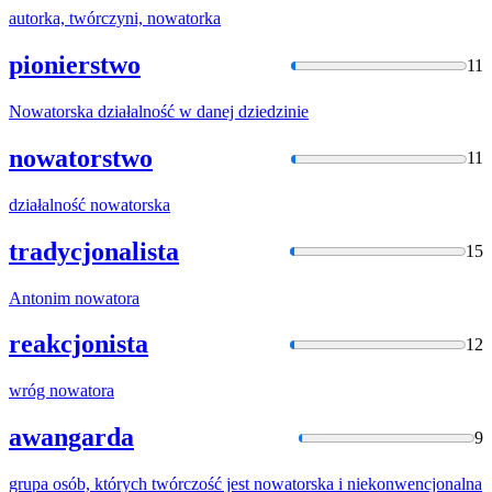
autorka, twórczyni,
nowatorka
pionierstwo
11
Nowatorska
działalność w danej dziedzinie
nowatorstwo
11
działalność
nowatorska
tradycjonalista
15
Antonim
nowatora
reakcjonista
12
wróg
nowatora
awangarda
9
grupa osób, których twórczość jest
nowatorska
i niekonwencjonalna