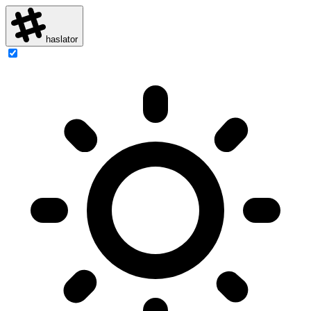
haslator