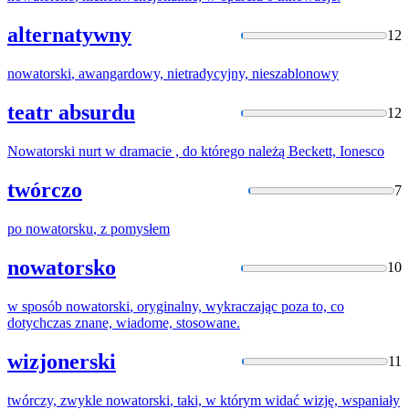
alternatywny
12
nowatorski
, awangardowy, nietradycyjny, nieszablonowy
teatr absurdu
12
Nowatorski
nurt w dramacie , do którego należą Beckett, Ionesco
twórczo
7
po
nowatorsku
, z pomysłem
nowatorsko
10
w sposób
nowatorski
, oryginalny, wykraczając poza to, co
dotychczas znane, wiadome, stosowane.
wizjonerski
11
twórczy, zwykle
nowatorski
, taki, w którym widać wizję, wspaniały