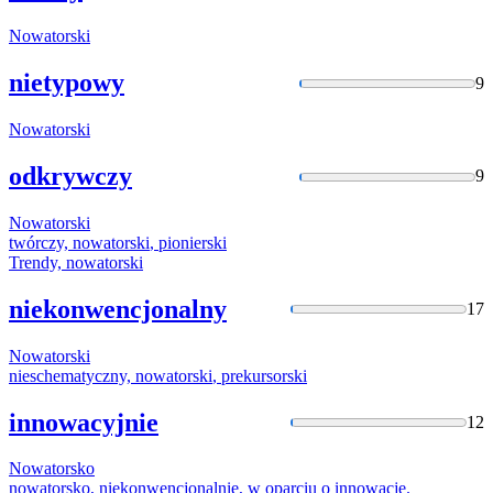
Nowatorski
nietypowy
9
Nowatorski
odkrywczy
9
Nowatorski
twórczy,
nowatorski
, pionierski
Trendy,
nowatorski
niekonwencjonalny
17
Nowatorski
nieschematyczny,
nowatorski
, prekursorski
innowacyjnie
12
Nowatorsko
nowatorsko
, niekonwencjonalnie, w oparciu o innowacje.