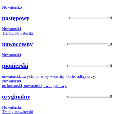
Nowatorsko
postępowy
9
Nowatorski
Trendy,
nowatorski
nowoczesny
10
Nowatorski
pionierski
10
nowatorski
, zwykle pierwszy w swojej klasie, odkrywczy.
Nowatorski
prekursorski,
nowatorski
, awangardowy
oryginalny
10
Nowatorski
Trendy,
nowatorski