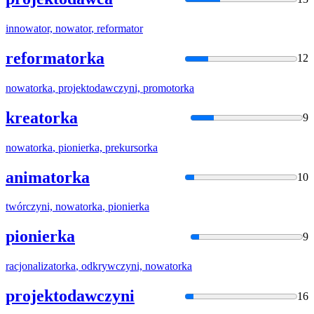
innowator,
nowator
,
reformator
reformatorka
12
nowatorka
, projektodawczyni, promotorka
kreatorka
9
nowatorka
, pionierka, prekursorka
animatorka
10
twórczyni,
nowatorka
, pionierka
pionierka
9
racjonalizatorka
, odkrywczyni,
nowatorka
projektodawczyni
16