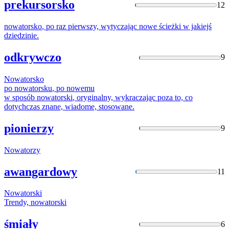
prekursorsko
12
nowatorsko
, po raz pierwszy, wytyczając nowe ścieżki w jakiejś
dziedzinie.
odkrywczo
9
Nowatorsko
po
nowatorsku
, po nowemu
w sposób
nowatorski
, oryginalny, wykraczając poza to, co
dotychczas znane, wiadome, stosowane.
pionierzy
9
Nowatorzy
awangardowy
11
Nowatorski
Trendy,
nowatorski
śmiały
6