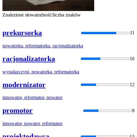
Znalezione słowa
trafność/liczba znaków
prekursorka
11
nowatorka
,
reformatorka
,
racjonalizatorka
racjonalizatorka
16
wynalazczyni,
nowatorka
,
reformatorka
modernizator
12
innowator,
reformator
,
nowator
promotor
8
innowator,
nowator
,
reformator
projektodawca
13