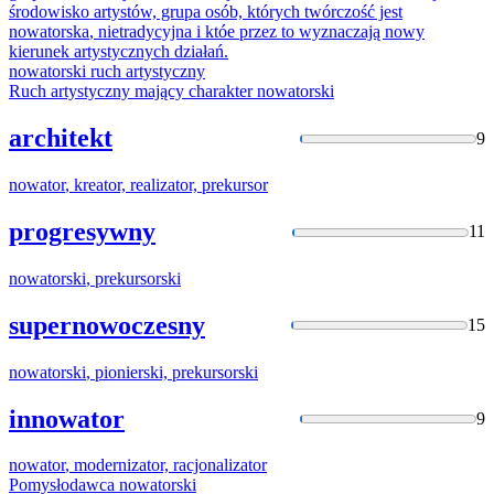
środowisko artystów, grupa osób, których twórczość jest
nowatorska
, nietradycyjna i któe przez to wyznaczają nowy
kierunek artystycznych działań.
nowatorski
ruch artystyczny
Ruch artystyczny mający charakter
nowatorski
architekt
9
nowator
, kreator, realizator, prekursor
progresywny
11
nowatorski
, prekursorski
supernowoczesny
15
nowatorski
, pionierski, prekursorski
innowator
9
nowator
, modernizator,
racjonalizator
Pomysłodawca
nowatorski