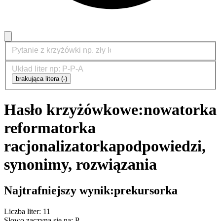
brakująca litera (-)
Hasło krzyżówkowe:
nowatorka
reformatorka
racjonalizatorka
podpowiedzi,
synonimy, rozwiązania
Najtrafniejszy wynik:
prekursorka
Liczba liter: 11
Słowo zaczyna się na: P