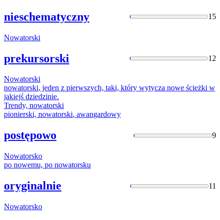
nieschematyczny
15
Nowatorski
prekursorski
12
Nowatorski
nowatorski
, jeden z pierwszych, taki, który wytycza nowe ścieżki w
jakiejś dziedzinie.
Trendy,
nowatorski
pionierski,
nowatorski
, awangardowy
postępowo
9
Nowatorsko
po nowemu, po
nowatorsku
oryginalnie
11
Nowatorsko