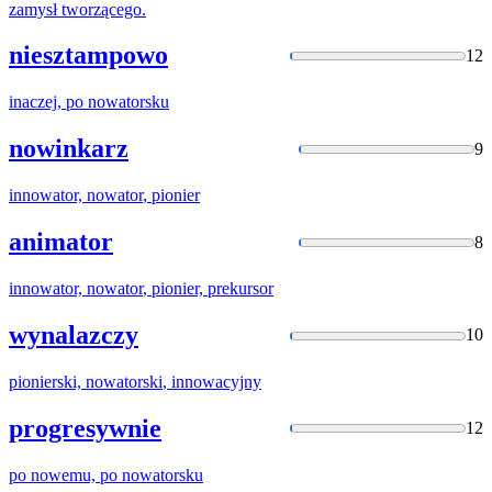
zamysł tworzącego.
niesztampowo
12
inaczej, po
nowatorsku
nowinkarz
9
innowator,
nowator
, pionier
animator
8
innowator,
nowator
, pionier, prekursor
wynalazczy
10
pionierski,
nowatorski
, innowacyjny
progresywnie
12
po nowemu, po
nowatorsku