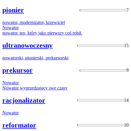
pionier
7
nowator
, modernizator, krzewiciel
Nowator
nowator
, ten, który jako pierwszy coś robił.
ultranowoczesny
15
nowatorski
, pionierski, prekursorski
prekursor
9
Nowator
Nowator
wyprzedzający swe czasy
racjonalizator
14
Nowator
reformator
10