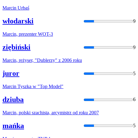
Marcin
Urbaś
włodarski
9
Marcin
, prezenter WOT-3
ziębiński
9
Marcin
, reżyser, "Dublerzy" z 2006 roku
juror
5
Marcin
Tyszka w "Top Model"
dziuba
6
Marcin
, polski szachista, arcymistrz od roku 2007
mańka
5