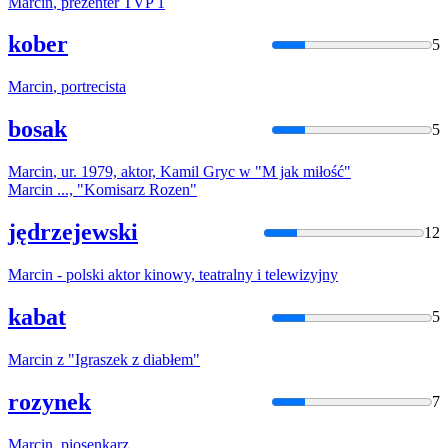
Marcin
, prezenter TVP 1
kober
5
Marcin
, portrecista
bosak
5
Marcin
, ur. 1979, aktor, Kamil Gryc w "M jak miłość"
Marcin
..., "Komisarz Rozen"
jędrzejewski
12
Marcin
- polski aktor kinowy, teatralny i telewizyjny
kabat
5
Marcin
z "Igraszek z diabłem"
rozynek
7
Marcin
, piosenkarz