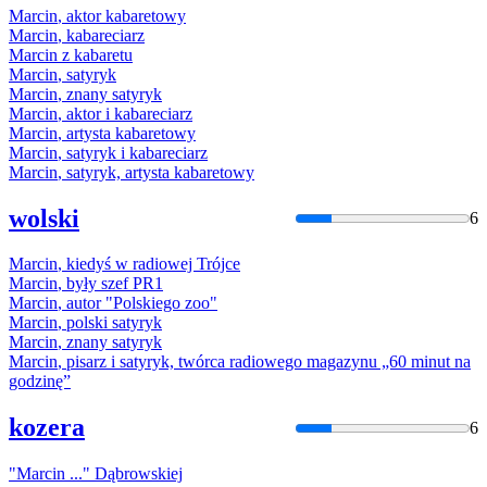
Marcin
, aktor kabaretowy
Marcin
, kabareciarz
Marcin
z kabaretu
Marcin
, satyryk
Marcin
, znany satyryk
Marcin
, aktor i kabareciarz
Marcin
, artysta kabaretowy
Marcin
, satyryk i kabareciarz
Marcin
, satyryk, artysta kabaretowy
wolski
6
Marcin
, kiedyś w radiowej Trójce
Marcin
, były szef PR1
Marcin
, autor "Polskiego zoo"
Marcin
, polski satyryk
Marcin
, znany satyryk
Marcin
, pisarz i satyryk, twórca radiowego magazynu „60 minut na
godzinę”
kozera
6
"
Marcin
..." Dąbrowskiej