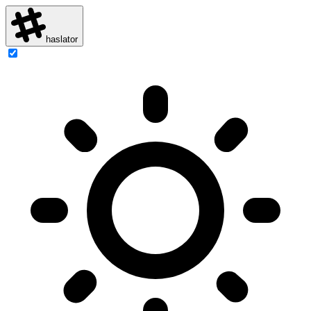
haslator