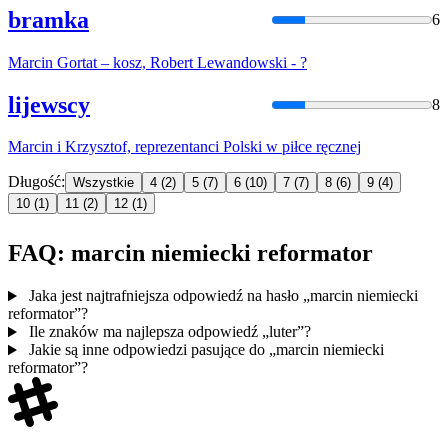
bramka
6
Marcin
Gortat – kosz, Robert Lewandowski - ?
lijewscy
8
Marcin
i Krzysztof, reprezentanci Polski w piłce ręcznej
Długość:
Wszystkie
4
(2)
5
(7)
6
(10)
7
(7)
8
(6)
9
(4)
10
(1)
11
(2)
12
(1)
FAQ: marcin niemiecki reformator
Jaka jest najtrafniejsza odpowiedź na hasło „marcin niemiecki
reformator”?
Ile znaków ma najlepsza odpowiedź „luter”?
Jakie są inne odpowiedzi pasujące do „marcin niemiecki
reformator”?