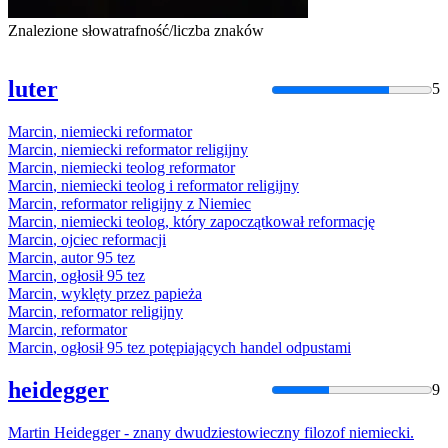
Znalezione słowa
trafność/liczba znaków
luter
5
Marcin
,
niemiecki
reformator
Marcin
,
niemiecki
reformator
religijny
Marcin
,
niemiecki
teolog
reformator
Marcin
,
niemiecki
teolog i
reformator
religijny
Marcin
,
reformator
religijny z
Niemiec
Marcin
,
niemiecki
teolog, który zapoczątkował reformację
Marcin
, ojciec reformacji
Marcin
, autor 95 tez
Marcin
, ogłosił 95 tez
Marcin
, wyklęty przez papieża
Marcin
,
reformator
religijny
Marcin
,
reformator
Marcin
, ogłosił 95 tez potępiających handel odpustami
heidegger
9
Martin
Heidegger - znany dwudziestowieczny filozof
niemiecki
.