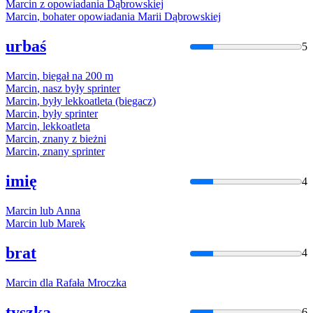
Marcin
z opowiadania Dąbrowskiej
Marcin
, bohater opowiadania Marii Dąbrowskiej
urbaś
5
Marcin
, biegał na 200 m
Marcin
, nasz były sprinter
Marcin
, były lekkoatleta (biegacz)
Marcin
, były sprinter
Marcin
, lekkoatleta
Marcin
, znany z bieżni
Marcin
, znany sprinter
imię
4
Marcin
lub Anna
Marcin
lub Marek
brat
4
Marcin
dla Rafała Mroczka
tyszka
6