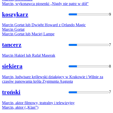
Marcin
, wykonawca piosenki „Nigdy nie patrz w dół”
koszykarz
9
Marcin
Gortat lub Dwight Howard z Orlando Magic
Marcin
Gortat
Marcin
Gortat lub Maciej Lampe
tancerz
7
Marcin
Hakiel lub Rafał Maserak
siekiera
8
Marcin
, ludwisarz królewski działający w Krakowie i Wilnie za
czasów panowania króla Zygmunta Augusta
troński
7
Marcin
, aktor filmowy, teatralny i telewizyjny
Marcin
, aktor („Klan”)