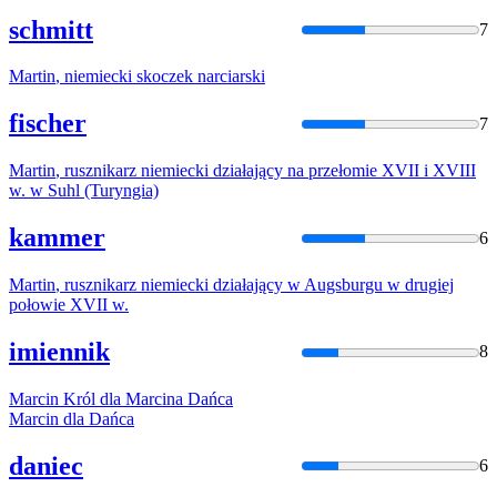
schmitt
7
Martin
,
niemiecki
skoczek narciarski
fischer
7
Martin
, rusznikarz
niemiecki
działający na przełomie XVII i XVIII
w. w Suhl (Turyngia)
kammer
6
Martin
, rusznikarz
niemiecki
działający w Augsburgu w drugiej
połowie XVII w.
imiennik
8
Marcin
Król dla
Marcina
Dańca
Marcin
dla Dańca
daniec
6