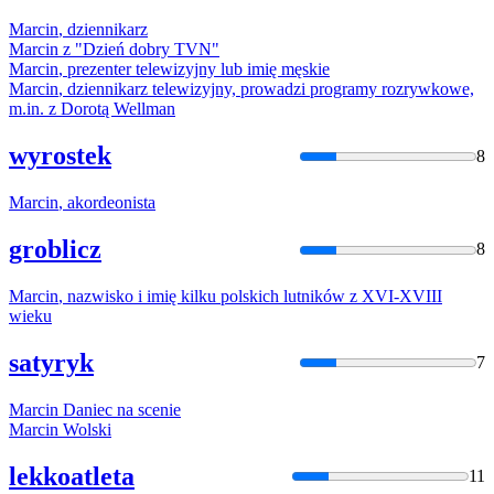
Marcin
, dziennikarz
Marcin
z "Dzień dobry TVN"
Marcin
, prezenter telewizyjny lub imię męskie
Marcin
, dziennikarz telewizyjny, prowadzi programy rozrywkowe,
m.in. z Dorotą Wellman
wyrostek
8
Marcin
, akordeonista
groblicz
8
Marcin
, nazwisko i imię kilku polskich lutników z XVI-XVIII
wieku
satyryk
7
Marcin
Daniec na scenie
Marcin
Wolski
lekkoatleta
11