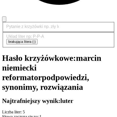
brakująca litera (-)
Hasło krzyżówkowe:
marcin
niemiecki
reformator
podpowiedzi,
synonimy, rozwiązania
Najtrafniejszy wynik:
luter
Liczba liter: 5
Słowo zaczyna się na: L