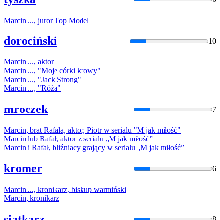
Marcin
..., juror Top Model
dorociński
10
Marcin
..., aktor
Marcin
..., "Moje córki krowy"
Marcin
..., "Jack Strong"
Marcin
..., "Róża"
mroczek
7
Marcin
, brat Rafała, aktor, Piotr w serialu "M jak miłość"
Marcin
lub Rafał, aktor z serialu „M jak miłość”
Marcin
i Rafał, bliźniacy grający w serialu „M jak miłość”
kromer
6
Marcin
..., kronikarz, biskup warmiński
Marcin
, kronikarz
siatkarz
8