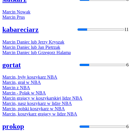
Marcin
Nowak
Marcin
Prus
kabareciarz
11
Marcin
Daniec lub Jerzy Kryszak
Marcin
Daniec lub Jan Pietrzak
Marcin
Daniec lub Grzegorz Halama
gortat
6
Marcin
, były koszykarz NBA
Marcin
, grał w NBA
Marcin
z NBA
Marcin
- Polak w NBA
Marcin
grający w koszykarskiej lidze NBA
Marcin
, nasz koszykarz w lidze NBA
Marcin
, polski koszykarz w NBA
Marcin
, koszykarz grający w lidze NBA
prokop
6