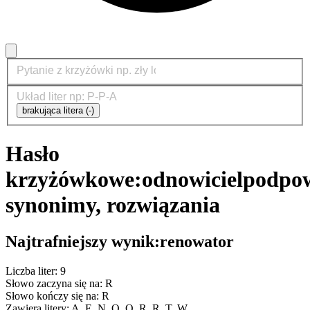
brakująca litera (-)
Hasło
krzyżówkowe:
odnowiciel
podpow
synonimy, rozwiązania
Najtrafniejszy wynik:
renowator
Liczba liter: 9
Słowo zaczyna się na: R
Słowo kończy się na: R
Zawiera litery: A, E, N, O, O, R, R, T, W