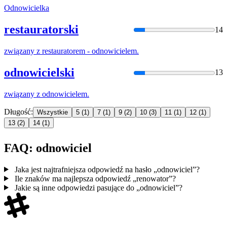
Odnowiciel
ka
restauratorski
14
związany z restauratorem -
odnowiciel
em.
odnowicielski
13
związany z
odnowiciel
em.
Długość:
Wszystkie
5
(1)
7
(1)
9
(2)
10
(3)
11
(1)
12
(1)
13
(2)
14
(1)
FAQ: odnowiciel
Jaka jest najtrafniejsza odpowiedź na hasło „odnowiciel”?
Ile znaków ma najlepsza odpowiedź „renowator”?
Jakie są inne odpowiedzi pasujące do „odnowiciel”?