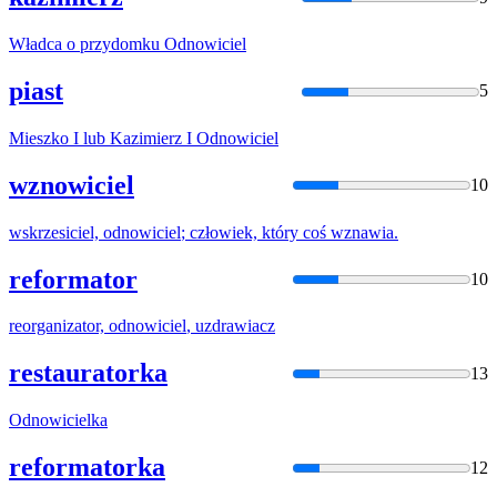
Władca o przydomku
Odnowiciel
piast
5
Mieszko I lub Kazimierz I
Odnowiciel
wznowiciel
10
wskrzesiciel,
odnowiciel
; człowiek, który coś wznawia.
reformator
10
reorganizator,
odnowiciel
, uzdrawiacz
restauratorka
13
Odnowiciel
ka
reformatorka
12