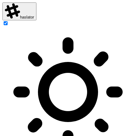
haslator