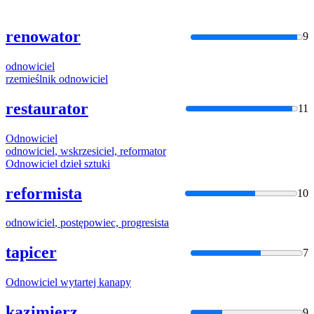
renowator
9
odnowiciel
rzemieślnik
odnowiciel
restaurator
11
Odnowiciel
odnowiciel
, wskrzesiciel, reformator
Odnowiciel
dzieł sztuki
reformista
10
odnowiciel
, postępowiec, progresista
tapicer
7
Odnowiciel
wytartej kanapy
kazimierz
9