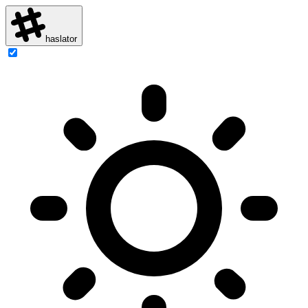
haslator