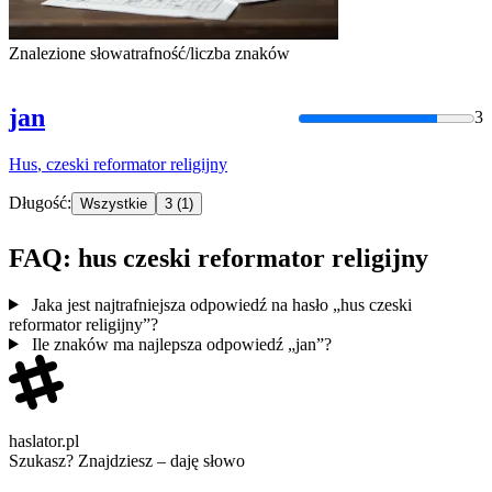
Znalezione słowa
trafność/liczba znaków
jan
3
Hus
,
czeski
reformator
religijny
Długość:
Wszystkie
3
(1)
FAQ: hus czeski reformator religijny
Jaka jest najtrafniejsza odpowiedź na hasło „hus czeski
reformator religijny”?
Ile znaków ma najlepsza odpowiedź „jan”?
haslator.pl
Szukasz? Znajdziesz – daję słowo