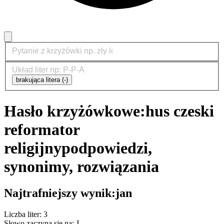
brakująca litera (-)
Hasło krzyżówkowe:
hus czeski
reformator
religijny
podpowiedzi,
synonimy, rozwiązania
Najtrafniejszy wynik:
jan
Liczba liter: 3
Słowo zaczyna się na: J