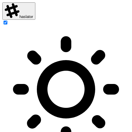
haslator