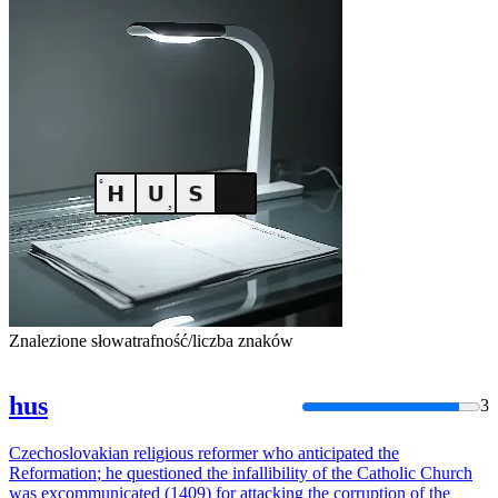
Znalezione słowa
trafność/liczba znaków
hus
3
Czechoslovakian
religious
reformer
who
anticipated
the
Reformation
;
he
questioned
the
infallibility of
the
Catholic Church
was excommunicated (1409) for attacking
the
corruption of
the