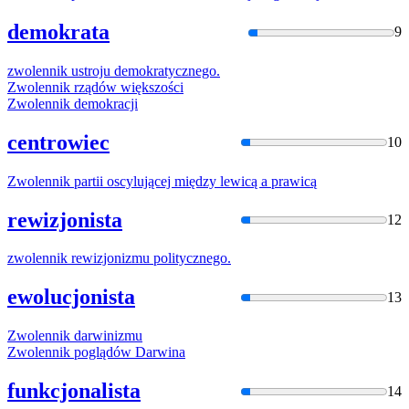
demokrata
9
zwolennik
ustroju demokratycznego.
Zwolennik
rządów większości
Zwolennik
demokracji
centrowiec
10
Zwolennik
partii oscylującej między lewicą a prawicą
rewizjonista
12
zwolennik
rewizjonizmu politycznego.
ewolucjonista
13
Zwolennik
darwinizmu
Zwolennik
poglądów Darwina
funkcjonalista
14