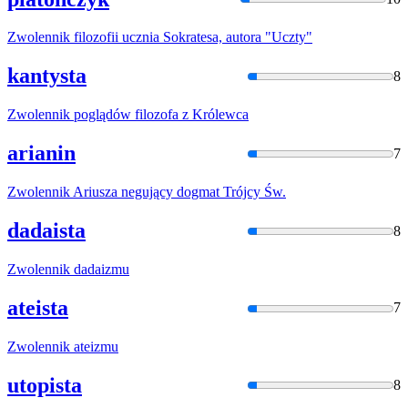
Zwolennik
filozofii ucznia Sokratesa, autora "Uczty"
kantysta
8
Zwolennik
poglądów filozofa z Królewca
arianin
7
Zwolennik
Ariusza negujący dogmat Trójcy Św.
dadaista
8
Zwolennik
dadaizmu
ateista
7
Zwolennik
ateizmu
utopista
8