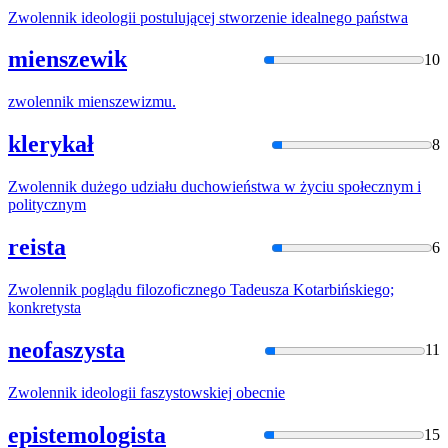
Zwolennik
ideologii postulującej stworzenie idealnego państwa
mienszewik
10
zwolennik
mienszewizmu.
klerykał
8
Zwolennik
dużego udziału duchowieństwa
w
życiu społecznym i
politycznym
reista
6
Zwolennik
poglądu filozoficznego Tadeusza Kotarbińskiego;
konkretysta
neofaszysta
11
Zwolennik
ideologii faszystowskiej obecnie
epistemologista
15