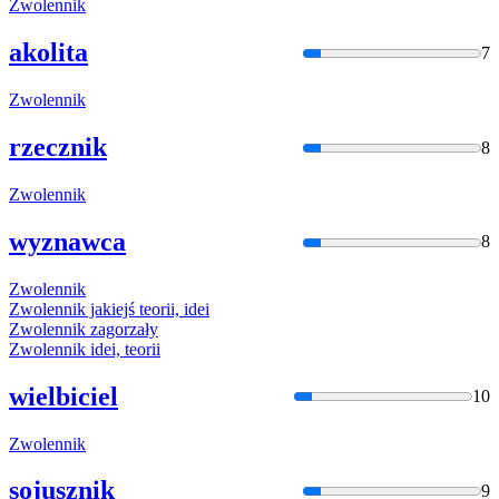
Zwolennik
akolita
7
Zwolennik
rzecznik
8
Zwolennik
wyznawca
8
Zwolennik
Zwolennik
jakiejś teorii, idei
Zwolennik
zagorzały
Zwolennik
idei, teorii
wielbiciel
10
Zwolennik
sojusznik
9