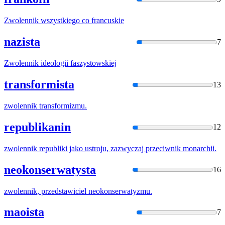
Zwolennik
wszystkiego co francuskie
nazista
7
Zwolennik
ideologii faszystowskiej
transformista
13
zwolennik
transformizmu.
republikanin
12
zwolennik
republiki jako ustroju, zazwyczaj przeciwnik monarchii.
neokonserwatysta
16
zwolennik
, przedstawiciel neokonserwatyzmu.
maoista
7