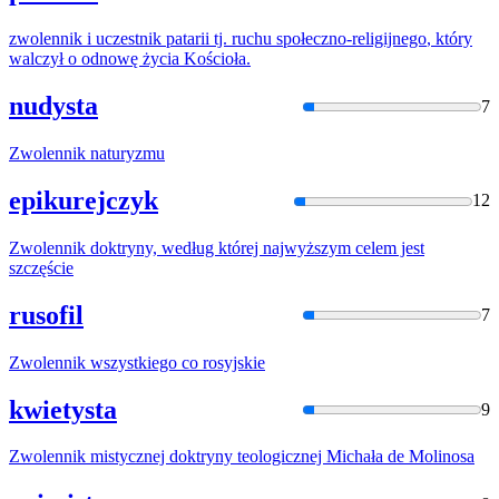
zwolennik
i uczestnik patarii tj. ruchu społeczno-
religijnego
, który
walczył o odnowę życia Kościoła.
nudysta
7
Zwolennik
naturyzmu
epikurejczyk
12
Zwolennik
doktryny, według której najwyższym celem jest
szczęście
rusofil
7
Zwolennik
wszystkiego co rosyjskie
kwietysta
9
Zwolennik
mistycznej doktryny teologicznej Michała de Molinosa