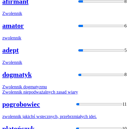
afirmant
8
Zwolennik
amator
6
zwolennik
adept
5
Zwolennik
dogmatyk
8
Zwolennik
dogmatyzmu
Zwolennik
niepodważalnych zasad wiary
pogrobowiec
11
zwolennik
jakichś wstecznych, przebrzmiałych idei.
platończyk
10