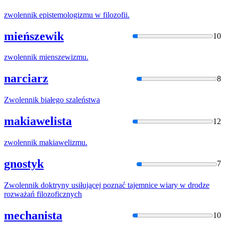
zwolennik
epistemologizmu
w
filozofii.
mieńszewik
10
zwolennik
mienszewizmu.
narciarz
8
Zwolennik
białego szaleństwa
makiawelista
12
zwolennik
makiawelizmu.
gnostyk
7
Zwolennik
doktryny usiłującej poznać tajemnice wiary
w
drodze
rozważań filozoficznych
mechanista
10