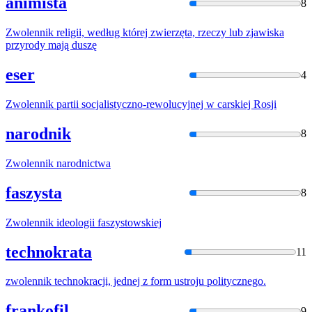
animista
8
Zwolennik
religii, według której zwierzęta, rzeczy lub zjawiska
przyrody mają duszę
eser
4
Zwolennik
partii socjalistyczno-rewolucyjnej
w
carskiej Rosji
narodnik
8
Zwolennik
narodnictwa
faszysta
8
Zwolennik
ideologii faszystowskiej
technokrata
11
zwolennik
technokracji, jednej z form ustroju politycznego.
frankofil
9