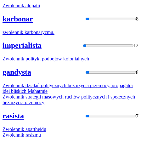
Zwolennik
alopatii
karbonar
8
zwolennik
karbonaryzmu.
imperialista
12
Zwolennik
polityki podbojów kolonialnych
gandysta
8
Zwolennik
działań politycznych bez użycia przemocy, propagator
idei bliskich Mahatmie
Zwolennik
strategii masowych ruchów politycznych i społecznych
bez użycia przemocy
rasista
7
Zwolennik
apartheidu
Zwolennik
rasizmu