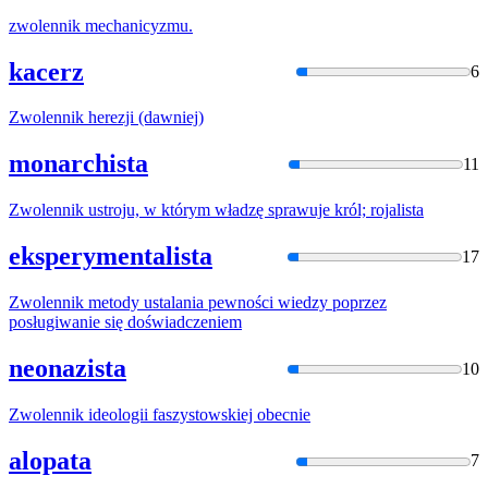
zwolennik
mechanicyzmu.
kacerz
6
Zwolennik
herezji (dawniej)
monarchista
11
Zwolennik
ustroju,
w
którym władzę sprawuje król; rojalista
eksperymentalista
17
Zwolennik
metody ustalania pewności wiedzy poprzez
posługiwanie się doświadczeniem
neonazista
10
Zwolennik
ideologii faszystowskiej obecnie
alopata
7