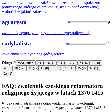
zwolennik
wolności, niezależności, uczestnik ruchu społeczno-
politycznego, którego celem jest uzyskanie (bądź odzyskanie)
wolności
w
jakimś zakresie.
agrarysta
9
zwolennik
, sympatyk agraryzmu - doktryny politycznej.
radykalista
11
Zwolennik
skrajnych poglądów, reform
Długość:
Wszystkie
3
(1)
4
(1)
5
(1)
6
(7)
7
(14)
8
(20)
9
(6)
10
(12)
11
(7)
12
(8)
13
(3)
14
(1)
15
(2)
16
(1)
17
(1)
FAQ: zwolennik czeskiego reformatora
religijnego żyjącego w latach 1370 1415
Jaka jest najtrafniejsza odpowiedź na hasło „zwolennik
czeskiego reformatora religijnego żyjącego w latach 1370 1415”?