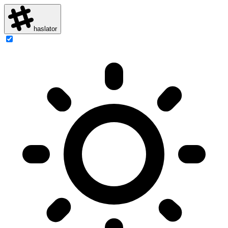
haslator