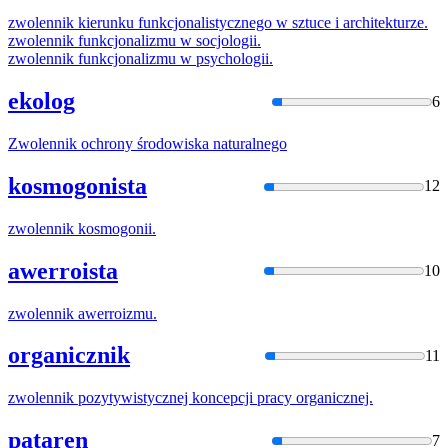
zwolennik
kierunku funkcjonalistycznego
w
sztuce i architekturze.
zwolennik
funkcjonalizmu
w
socjologii.
zwolennik
funkcjonalizmu
w
psychologii.
ekolog
6
Zwolennik
ochrony środowiska naturalnego
kosmogonista
12
zwolennik
kosmogonii.
awerroista
10
zwolennik
awerroizmu.
organicznik
11
zwolennik
pozytywistycznej koncepcji pracy organicznej.
pataren
7