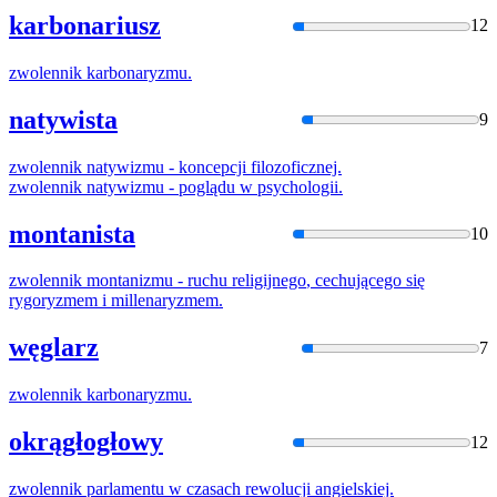
karbonariusz
12
zwolennik
karbonaryzmu.
natywista
9
zwolennik
natywizmu - koncepcji filozoficznej.
zwolennik
natywizmu - poglądu
w
psychologii.
montanista
10
zwolennik
montanizmu - ruchu
religijnego
, cechującego się
rygoryzmem i millenaryzmem.
węglarz
7
zwolennik
karbonaryzmu.
okrągłogłowy
12
zwolennik
parlamentu
w
czasach rewolucji angielskiej.