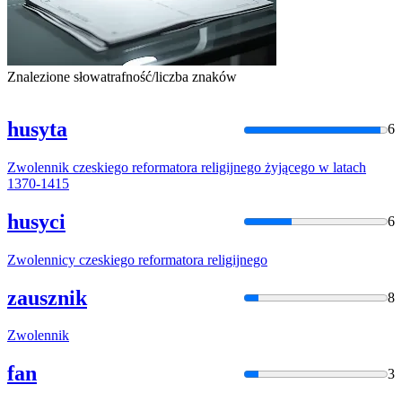
Znalezione słowa
trafność/liczba znaków
husyta
6
Zwolennik
czeskiego
reformatora
religijnego
żyjącego
w
latach
1370
-
1415
husyci
6
Zwolennicy
czeskiego
reformatora
religijnego
zausznik
8
Zwolennik
fan
3