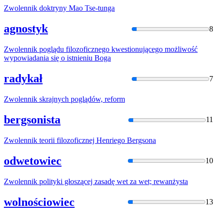
Zwolennik
doktryny Mao Tse-tunga
agnostyk
8
Zwolennik
poglądu filozoficznego kwestionującego możliwość
wypowiadania się o istnieniu Boga
radykał
7
Zwolennik
skrajnych poglądów, reform
bergsonista
11
Zwolennik
teorii filozoficznej Henriego Bergsona
odwetowiec
10
Zwolennik
polityki głoszącej zasadę wet za wet; rewanżysta
wolnościowiec
13