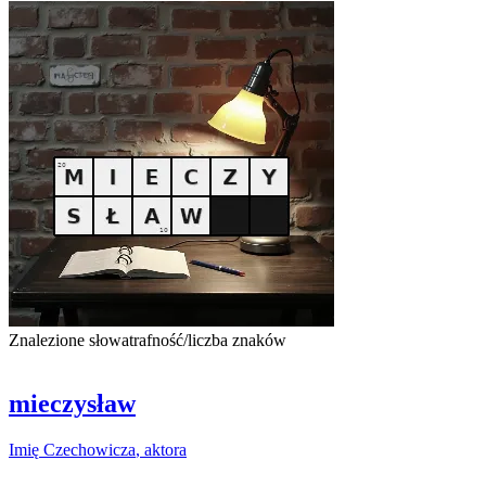
Znalezione słowa
trafność/liczba znaków
mieczysław
Imię
Czechowicza
,
aktora