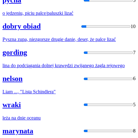
pycha
5
o jedzeniu, piciu palce/paluszki
liza
ć
dobry obiad
10
Pyszna zupa, niezgorsze drugie danie, deser, że palce
liza
ć
gording
7
lina
do podciągania dolnej krawędzi zwijanego żagla rejowego
nelson
6
Liam
..., "Lista Schindlera"
wraki
5
leża
na dnie oceanu
marynata
8