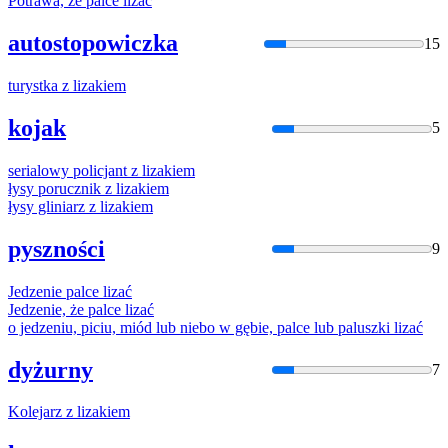
Potrawa, że palce
liza
ć
autostopowiczka
15
turystka z
liza
kiem
kojak
5
serialowy policjant z
liza
kiem
łysy porucznik z
liza
kiem
łysy gliniarz z
liza
kiem
pyszności
9
Jedzenie palce
liza
ć
Jedzenie, że palce
liza
ć
o jedzeniu, piciu, miód lub niebo w gębie, palce lub paluszki
liza
ć
dyżurny
7
Kolejarz z
liza
kiem