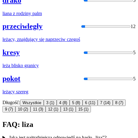
drako
5
lian
a z rodziny palm
przeciwległy
12
leżą
cy, znajdujący się naprzeciw czegoś
kresy
5
leżą
blisko granicy
pokot
5
leżą
cy szereg
Długość:
Wszystkie
3
(1)
4
(8)
5
(8)
6
(11)
7
(14)
8
(7)
9
(7)
10
(2)
11
(3)
12
(1)
13
(1)
15
(1)
FAQ: liza
Jaka jest najtrafniejsza odpowiedź na hasło „liza”?