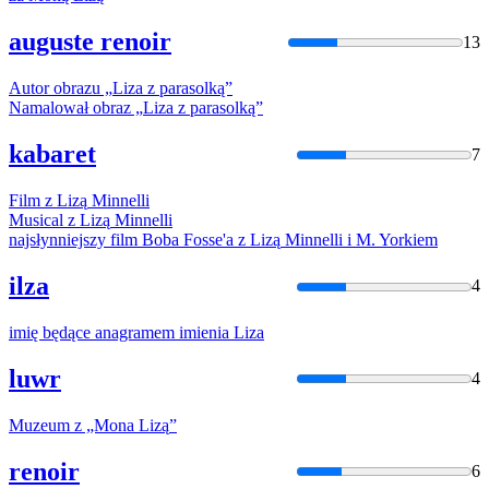
auguste renoir
13
Autor obrazu „
Liza
z parasolką”
Namalował obraz „
Liza
z parasolką”
kabaret
7
Film z
Lizą
Minnelli
Musical z
Lizą
Minnelli
najsłynniejszy film Boba Fosse'a z
Lizą
Minnelli i M. Yorkiem
ilza
4
imię będące anagramem imienia
Liza
luwr
4
Muzeum z „Mona
Lizą
”
renoir
6