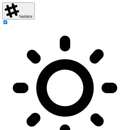
haslator