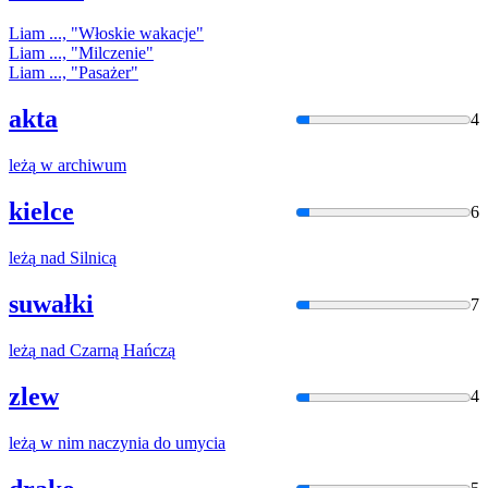
Liam
..., "Włoskie wakacje"
Liam
..., "Milczenie"
Liam
..., "Pasażer"
akta
4
leżą
w archiwum
kielce
6
leżą
nad Silnicą
suwałki
7
leżą
nad Czarną Hańczą
zlew
4
leżą
w nim naczynia do umycia