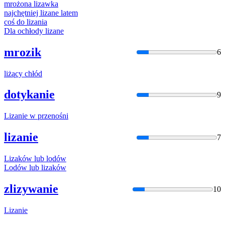
mrożona
liza
wka
najchętniej
liza
ne latem
coś do
liza
nia
Dla ochłody
liza
ne
mrozik
6
liżą
cy chłód
dotykanie
9
Liza
nie w przenośni
lizanie
7
Liza
ków lub lodów
Lodów lub
liza
ków
zlizywanie
10
Liza
nie