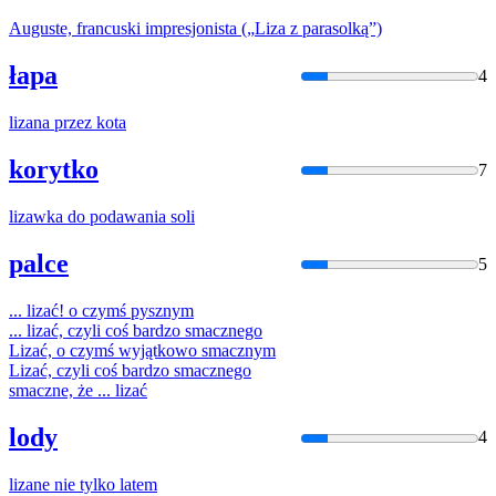
Auguste, francuski impresjonista („
Liza
z parasolką”)
łapa
4
liza
na przez kota
korytko
7
liza
wka do podawania soli
palce
5
...
liza
ć! o czymś pysznym
...
liza
ć, czyli coś bardzo smacznego
Liza
ć, o czymś wyjątkowo smacznym
Liza
ć, czyli coś bardzo smacznego
smaczne, że ...
liza
ć
lody
4
liza
ne nie tylko latem