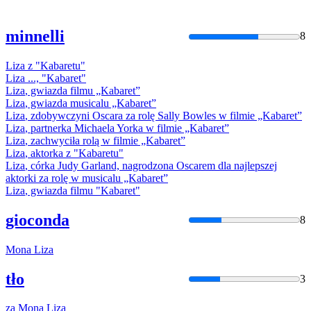
minnelli
8
Liza
z "Kabaretu"
Liza
..., "Kabaret"
Liza
, gwiazda filmu „Kabaret”
Liza
, gwiazda musicalu „Kabaret”
Liza
, zdobywczyni Oscara za rolę Sally Bowles w filmie „Kabaret”
Liza
, partnerka Michaela Yorka w filmie „Kabaret”
Liza
, zachwyciła rolą w filmie „Kabaret”
Liza
, aktorka z "Kabaretu"
Liza
, córka Judy Garland, nagrodzona Oscarem dla najlepszej
aktorki za rolę w musicalu „Kabaret”
Liza
, gwiazda filmu "Kabaret"
gioconda
8
Mona
Liza
tło
3
za Moną
Lizą