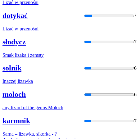
Liza
ć w przenośni
dotykać
7
Liza
ć w przenośni
słodycz
7
Smak
liza
ka i zemsty
solnik
6
Inaczej
liza
wka
moloch
6
any
liza
rd of the genus Moloch
karmnik
7
Sarna –
liza
wka, sikorka - ?