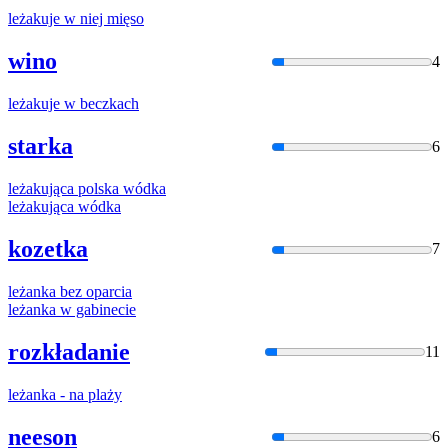
leża
kuje w niej mięso
wino
4
leża
kuje w beczkach
starka
6
leża
kująca polska wódka
leża
kująca wódka
kozetka
7
leża
nka bez oparcia
leża
nka w gabinecie
rozkładanie
11
leża
nka - na plaży
neeson
6