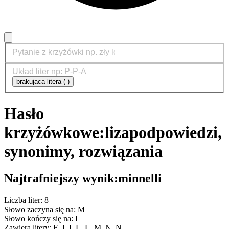
brakująca litera (-)
Hasło
krzyżówkowe:
liza
podpowiedzi,
synonimy, rozwiązania
Najtrafniejszy wynik:
minnelli
Liczba liter: 8
Słowo zaczyna się na: M
Słowo kończy się na: I
Zawiera litery: E, I, I, L, L, M, N, N