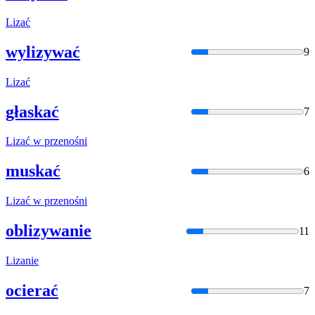
Liza
ć
wylizywać
9
Liza
ć
głaskać
7
Liza
ć w przenośni
muskać
6
Liza
ć w przenośni
oblizywanie
11
Liza
nie
ocierać
7