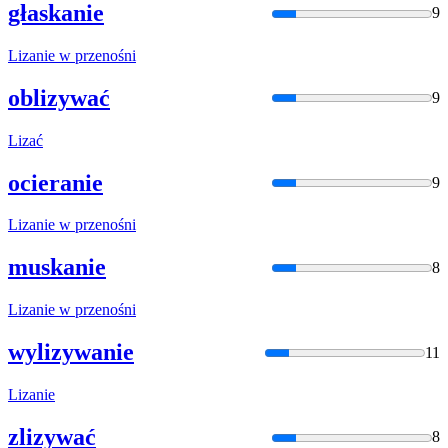
głaskanie
9
Liza
nie w przenośni
oblizywać
9
Liza
ć
ocieranie
9
Liza
nie w przenośni
muskanie
8
Liza
nie w przenośni
wylizywanie
11
Liza
nie
zlizywać
8