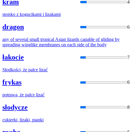
kram
4
stoisko z kogucikami i
liza
kami
dragon
6
any of several small tropical Asian
liza
rds capable of gliding by
spreading winglike membranes on each side of the body
łakocie
7
Słodkości, że palce
liza
ć
frykas
6
potrawa, że palce
liza
ć
słodycze
8
cukierki,
liza
ki, pianki