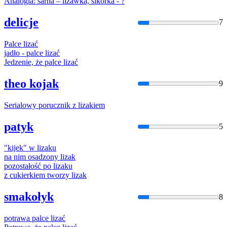
Analogia: sarna –
liza
wka, sikorka - ?
delicje
7
Palce
liza
ć
jadło - palce
liza
ć
Jedzenie, że palce
liza
ć
theo kojak
9
Serialowy porucznik z
liza
kiem
patyk
5
"kijek" w
liza
ku
na nim osadzony
liza
k
pozostałość po
liza
ku
z cukierkiem tworzy
liza
k
smakołyk
8
potrawa palce
liza
ć