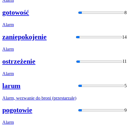
Ala
rm
gotowość
8
Ala
rm
zaniepokojenie
14
Ala
rm
ostrzeżenie
11
Ala
rm
larum
5
Ala
rm, wezwanie do broni (przestarzale)
pogotowie
9
Ala
rm