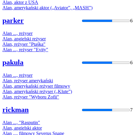
Alan
, aktor z USA
Alan
, amerykański aktor („Aviator”, „MASH”)
parker
6
Alan
..., reżyser
Alan
, angielski reżyser
Alan
, reżyser "Ptaśka"
Alan
..., reżyser "Evity"
pakula
6
Alan
..., reżyser
Alan
, reżyser amerykański
Alan
, amerykański reżyser filmowy
Alan
, amerykański reżyser („Klute”)
Alan
, reżyser "Wyboru Zofii"
rickman
7
Alan
..., "Rasputin"
Alan
, angielski aktor
Alan
..., filmowy Severus Snape