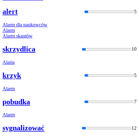
alert
5
Ala
rm dla naukowców
Ala
rm
Ala
rm skautów
skrzydlica
10
Ala
ria
krzyk
5
Ala
rm
pobudka
7
Ala
rm
sygnalizować
12