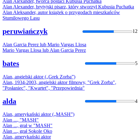
Alan
Alexander, twórca postaci Kubusia Puchatka
Alan
Alexander, brytyjski pisarz, który stworzył Kubusia Puchatka
Alan
Aleksander, autor książek o przygodach mieszkańców
Stumilowego Lasu
peruwiańczyk
12
Alan
Garcia Perez lub Mario Vargas Llosa
Mario Vargas Llosa lub
Alan
Garcia Perez
bates
5
Alan
, angielski aktor („Grek Zorba”)
Alan
, 1934-2003, angielski aktor filmowy, "Grek Zorba",
"Posłaniec", "Kwartet", "Przepowiednia"
alda
4
Alan
, amerykański aktor („MASH”)
Alan
..., "MASH"
Alan
..., grał w "MASH"
Alan
..., grał Sokole Oko
Alan
, amerykański aktor