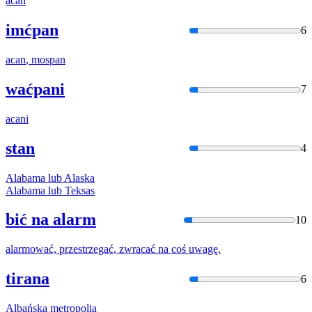
acan
imćpan
6
acan
, mospan
waćpani
7
acan
i
stan
4
Ala
bama lub
Ala
ska
Ala
bama lub Teksas
bić na alarm
10
ala
rmować, przestrzegać, zwracać na coś uwagę.
tirana
6
Alba
ńska metropolia