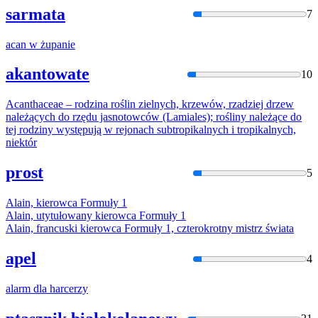
sarmata
7
acan
w żupanie
akantowate
10
Acan
thaceae – rodzina roślin zielnych, krzewów, rzadziej drzew
należących do rzędu jasnotowców (Lamiales); rośliny należące do
tej rodziny występują w rejonach subtropikalnych i tropikalnych,
niektór
prost
5
Ala
in, kierowca Formuły 1
Ala
in, utytułowany kierowca Formuły 1
Ala
in, francuski kierowca Formuły 1, czterokrotny mistrz świata
apel
4
ala
rm dla harcerzy