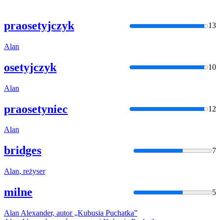
praosetyjczyk
13
Alan
osetyjczyk
10
Alan
praosetyniec
12
Alan
bridges
7
Alan
, reżyser
milne
5
Alan
Alexander, autor „Kubusia Puchatka”