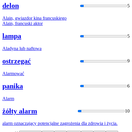
delon
5
Ala
in, gwiazdor kina francuskiego
Ala
in, francuski aktor
lampa
5
Ala
dyna lub naftowa
ostrzegać
9
Ala
rmować
panika
6
Ala
rm
żółty alarm
10
ala
rm oznaczający potencjalne zagrożenia dla zdrowia i życia.