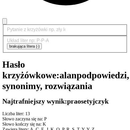
brakująca litera (-)
Hasło
krzyżówkowe:
alan
podpowiedzi,
synonimy, rozwiązania
Najtrafniejszy wynik:
praosetyjczyk
Liczba liter: 13
Słowo zaczyna się na: P
Słowo kończy się na: K
Zawiera litery: A, C, E, J, K, O, P, R, S, T, Y, Y, Z