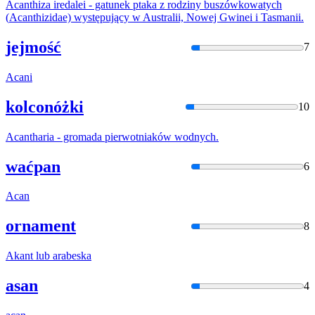
Acan
thiza iredalei - gatunek ptaka z rodziny buszówkowatych
(
Acan
thizidae) występujący w Australii, Nowej Gwinei i Tasmanii.
jejmość
7
Acan
i
kolconóżki
10
Acan
tharia - gromada pierwotniaków wodnych.
waćpan
6
Acan
ornament
8
Akan
t lub arabeska
asan
4