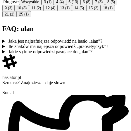
Długość:
Wszystkie
3
(1)
4
(4)
5
(13)
6
(8)
7
(8)
8
(5)
9
(3)
10
(8)
11
(2)
12
(4)
13
(1)
14
(5)
15
(2)
18
(1)
21
(1)
25
(1)
FAQ: alan
Jaka jest najtrafniejsza odpowiedź na hasło „alan”?
Ile znaków ma najlepsza odpowiedź „praosetyjczyk”?
Jakie są inne odpowiedzi pasujące do „alan”?
haslator.pl
Szukasz? Znajdziesz – daję słowo
Social