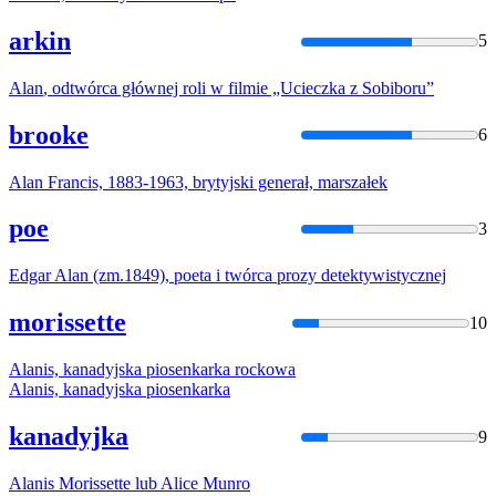
arkin
5
Alan
, odtwórca głównej roli w filmie „Ucieczka z Sobiboru”
brooke
6
Alan
Francis, 1883-1963, brytyjski generał, marszałek
poe
3
Edgar
Alan
(zm.1849), poeta i twórca prozy detektywistycznej
morissette
10
Alan
is, kanadyjska piosenkarka rockowa
Alan
is, kanadyjska piosenkarka
kanadyjka
9
Alan
is Morissette lub Alice Munro