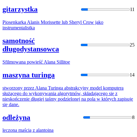
gitarzystka
11
Piosenkarka
Alan
is Morissette lub Sheryl Crow jako
instrumentalistka
samotność
25
długodystansowca
Sfilmowana powieść
Alan
a Sillitoe
maszyna turinga
14
stworzony przez
Alan
a Turinga abstrakcyjny model komputera
służącego do wykonywania algorytmów, składającego się z
nieskończenie długiej taśmy podzielonej na pola w których zapisuje
się dane.
odleżyna
8
leczona maścią z
alan
toiną