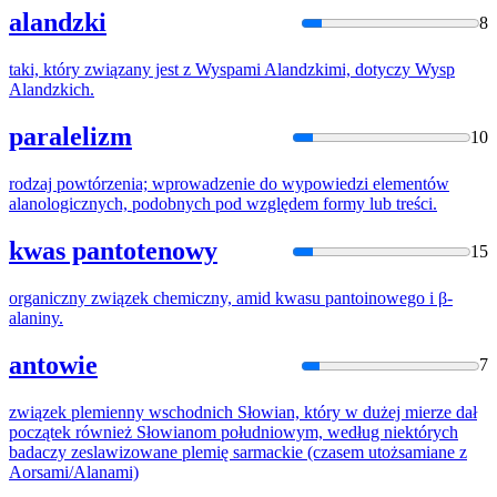
alandzki
8
taki, który związany jest z Wyspami
Alan
dzkimi, dotyczy Wysp
Alan
dzkich.
paralelizm
10
rodzaj powtórzenia; wprowadzenie do wypowiedzi elementów
alan
ologicznych, podobnych pod względem formy lub treści.
kwas pantotenowy
15
organiczny związek chemiczny, amid kwasu pantoinowego i β-
alan
iny.
antowie
7
związek plemienny wschodnich Słowian, który w dużej mierze dał
początek również Słowianom południowym, według niektórych
badaczy zeslawizowane plemię sarmackie (czasem utożsamiane z
Aorsami/
Alan
ami)