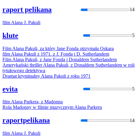
raport pelikana
14
film
Alan
a J. Pakuli
klute
5
Film
Alan
a Pakuli, za który Jane Fonda otrzymała Oskara
film
Alan
a Pakuli z 1971. z J. Fondą i D. Sutherlandem
Film
Alan
a Pakuli, z Jane Fondą i Donaldem Sutherlandem
Amerykański thriller
Alan
a Pakuli, z Donaldem Sutherlandem w roli
tytułowego detektywa
Dramat kryminalny
Alan
a Pakuli z roku 1971
evita
5
film
Alan
a Parkera, z Madonną
Rola Madonny w filmie muzycznym
Alan
a Parkera
raportpelikana
14
film
Alan
a J. Pakuli