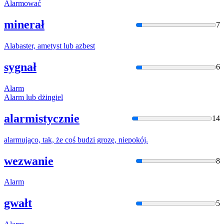
Ala
rmować
minerał
7
Ala
baster, ametyst lub azbest
sygnał
6
Ala
rm
Ala
rm lub dżingiel
alarmistycznie
14
ala
rmująco, tak, że coś budzi grozę, niepokój.
wezwanie
8
Ala
rm
gwałt
5