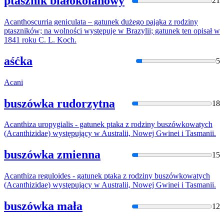
ptasznik białokolanowy
21
Acan
thoscurria geniculata – gatunek dużego pająka z rodziny
ptaszników; na wolności występuje w Brazylii; gatunek ten opisał w
1841 roku C. L. Koch.
aśćka
5
Acan
i
buszówka rudorzytna
18
Acan
thiza uropygialis - gatunek ptaka z rodziny buszówkowatych
(
Acan
thizidae) występujący w Australii, Nowej Gwinei i Tasmanii.
buszówka zmienna
15
Acan
thiza reguloides - gatunek ptaka z rodziny buszówkowatych
(
Acan
thizidae) występujący w Australii, Nowej Gwinei i Tasmanii.
buszówka mała
12