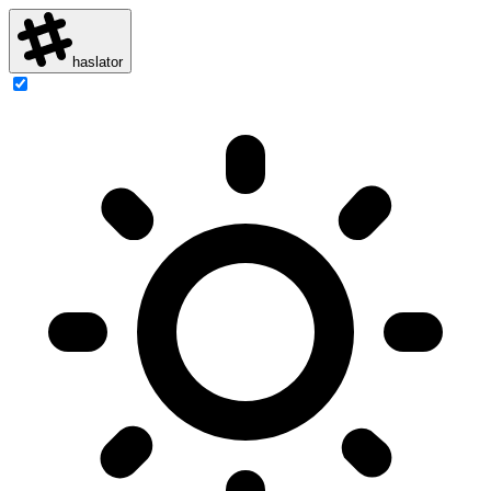
haslator