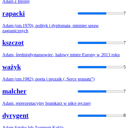
Adam
z Bremy
rapacki
7
Adam
(zm.1970), polityk i dyplomata, minister spraw
zagranicznych
kszczot
7
Adam
, średniodystansowiec, halowy mistrz Europy w 2013 roku
ważyk
5
Adam
(zm.1982), poeta i prozaik („Serce granatu”)
malcher
7
Adam
, reprezentacyjny bramkarz w piłce ręcznej
dyrygent
8
Adam
Sztaba lub Zygmunt Kukla