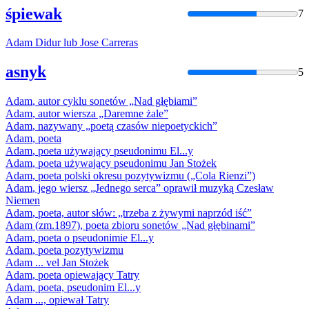
śpiewak
7
Adam
Didur lub Jose Carreras
asnyk
5
Adam
, autor cyklu sonetów „Nad głębiami”
Adam
, autor wiersza „Daremne żale”
Adam
, nazywany „poetą czasów niepoetyckich”
Adam
, poeta
Adam
, poeta używający pseudonimu El...y
Adam
, poeta używający pseudonimu Jan Stożek
Adam
, poeta polski okresu pozytywizmu („Cola Rienzi”)
Adam
, jego wiersz „Jednego serca” oprawił muzyką Czesław
Niemen
Adam
, poeta, autor słów: „trzeba z żywymi naprzód iść”
Adam
(zm.1897), poeta zbioru sonetów „Nad głębinami”
Adam
, poeta o pseudonimie El...y
Adam
, poeta pozytywizmu
Adam
... vel Jan Stożek
Adam
, poeta opiewający Tatry
Adam
, poeta, pseudonim El...y
Adam
..., opiewał Tatry