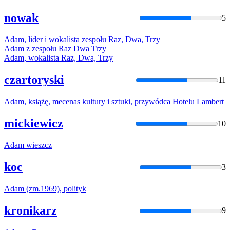
nowak
5
Adam
, lider i wokalista zespołu Raz, Dwa, Trzy
Adam
z zespołu Raz Dwa Trzy
Adam
, wokalista Raz, Dwa, Trzy
czartoryski
11
Adam
, książę, mecenas kultury i sztuki, przywódca Hotelu Lambert
mickiewicz
10
Adam
wieszcz
koc
3
Adam
(zm.1969), polityk
kronikarz
9