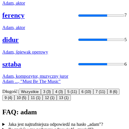
Adam
, aktor
ferency
7
Adam
, aktor
didur
5
Adam
, śpiewak operowy
sztaba
6
Adam
, kompozytor, muzyczny juror
Adam
..., "Must Be The Music"
Długość:
Wszystkie
3
(3)
4
(3)
5
(11)
6
(10)
7
(11)
8
(6)
9
(4)
10
(5)
11
(1)
12
(1)
13
(1)
FAQ: adam
Jaka jest najtrafniejsza odpowiedź na hasło „adam”?