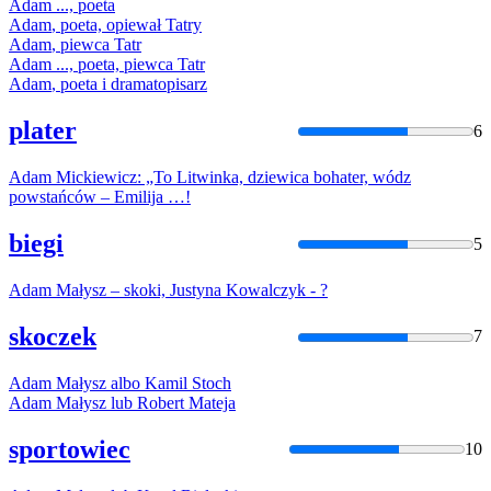
Adam
..., poeta
Adam
, poeta, opiewał Tatry
Adam
, piewca Tatr
Adam
..., poeta, piewca Tatr
Adam
, poeta i dramatopisarz
plater
6
Adam
Mickiewicz: „To Litwinka, dziewica bohater, wódz
powstańców – Emilija …!
biegi
5
Adam
Małysz – skoki, Justyna Kowalczyk - ?
skoczek
7
Adam
Małysz albo Kamil Stoch
Adam
Małysz lub Robert Mateja
sportowiec
10