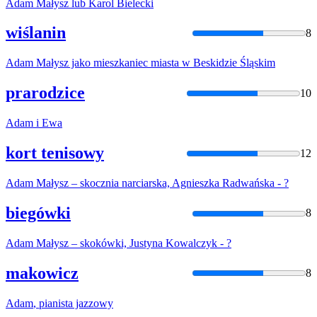
Adam
Małysz lub Karol Bielecki
wiślanin
8
Adam
Małysz jako mieszkaniec miasta w Beskidzie Śląskim
prarodzice
10
Adam
i Ewa
kort tenisowy
12
Adam
Małysz – skocznia narciarska, Agnieszka Radwańska - ?
biegówki
8
Adam
Małysz – skokówki, Justyna Kowalczyk - ?
makowicz
8
Adam
, pianista jazzowy