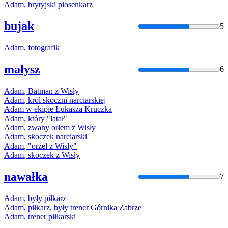
Adam
, brytyjski piosenkarz
bujak
5
Adam
, fotografik
małysz
6
Adam
, Batman z Wisły
Adam
, król skoczni narciarskiej
Adam
w ekipie Łukasza Kruczka
Adam
, który "latał"
Adam
, zwany orłem z Wisły
Adam
, skoczek narciarski
Adam
, "orzeł z Wisły"
Adam
, skoczek z Wisły
nawałka
7
Adam
, były piłkarz
Adam
, piłkarz, były trener Górnika Zabrze
Adam
, trener piłkarski