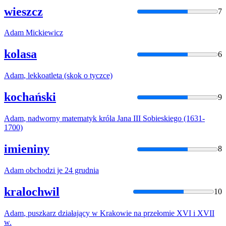
wieszcz
7
Adam
Mickiewicz
kolasa
6
Adam
, lekkoatleta (skok o tyczce)
kochański
9
Adam
, nadworny matematyk króla Jana III Sobieskiego (1631-
1700)
imieniny
8
Adam
obchodzi je 24 grudnia
kralochwil
10
Adam
, puszkarz działający w Krakowie na przełomie XVI i XVII
w.