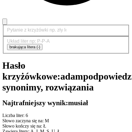
brakująca litera (-)
Hasło
krzyżówkowe:
adam
podpowiedzi
synonimy, rozwiązania
Najtrafniejszy wynik:
musiał
Liczba liter: 6
Słowo zaczyna się na: M
Słowo kończy się na: Ł
Zawiera litery: A, I, M, S, U, Ł