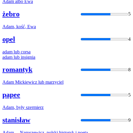
Adam
albo Ewa
żebro
5
Adam
, kość, Ewa
opel
4
adam
lub corsa
adam
lub insignia
romantyk
8
Adam
Mickiewicz lub marzyciel
papee
5
Adam
, były szermierz
stanisław
9
Adam
... Naruszewicz, polski historyk i poeta