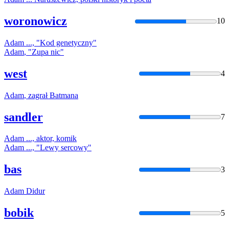
woronowicz
10
Adam
..., "Kod genetyczny"
Adam
, "Zupa nic"
west
4
Adam
, zagrał Batmana
sandler
7
Adam
..., aktor, komik
Adam
..., "Lewy sercowy"
bas
3
Adam
Didur
bobik
5