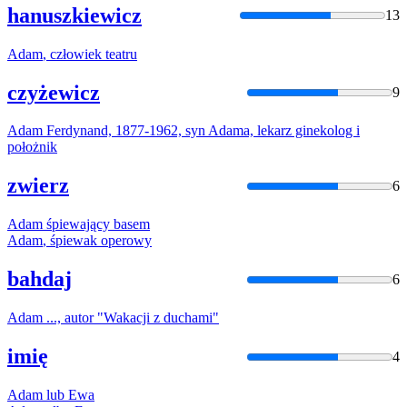
hanuszkiewicz
13
Adam
, człowiek teatru
czyżewicz
9
Adam
Ferdynand, 1877-1962, syn
Adam
a, lekarz ginekolog i
położnik
zwierz
6
Adam
śpiewający basem
Adam
, śpiewak operowy
bahdaj
6
Adam
..., autor "Wakacji z duchami"
imię
4
Adam
lub Ewa