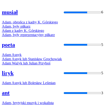
musiał
6
Adam
, obrońca z kadry K. Górskiego
Adam
, były piłkarz
Adam
z kadry K. Górskiego
Adam
, były reprezentacyjny piłkarz
poeta
5
Adam
Asnyk
Adam
Asnyk lub Stanisław Grochowiak
Adam
Ważyk lub Julian Przyboś
liryk
5
Adam
Asnyk lub Bolesław Leśmian
ant
3
Adam
, brytyjski muzyk i wokalista