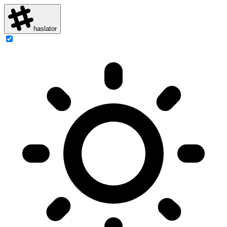
haslator