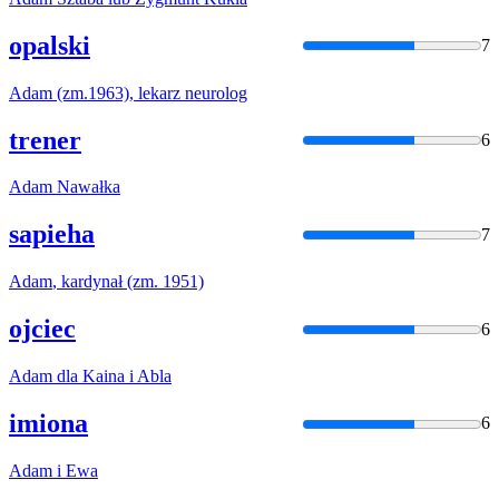
opalski
7
Adam
(zm.1963), lekarz neurolog
trener
6
Adam
Nawałka
sapieha
7
Adam
, kardynał (zm. 1951)
ojciec
6
Adam
dla Kaina i Abla
imiona
6
Adam
i Ewa