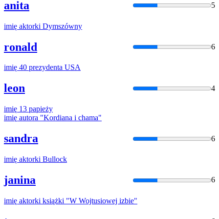
anita
5
imię
aktorki Dymszówny
ronald
6
imię
40 prezydenta USA
leon
4
imię
13 papieży
imię
autora "Kordiana i chama"
sandra
6
imię
aktorki Bullock
janina
6
imię
aktorki książki "W Wojtusiowej izbie"