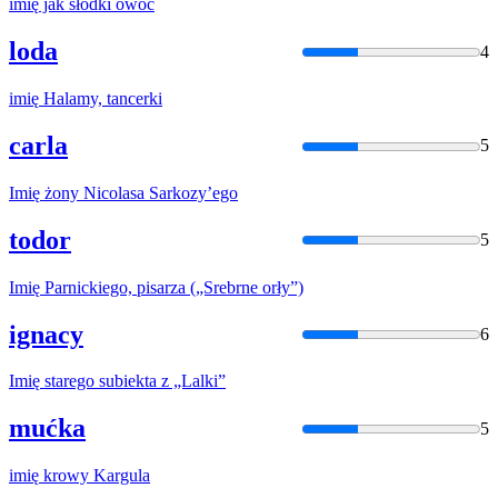
imię
jak słodki owoc
loda
4
imię
Halamy, tancerki
carla
5
Imię
żony Nicolasa Sarkozy’ego
todor
5
Imię
Parnickiego, pisarza („Srebrne orły”)
ignacy
6
Imię
starego subiekta z „Lalki”
mućka
5
imię
krowy Kargula