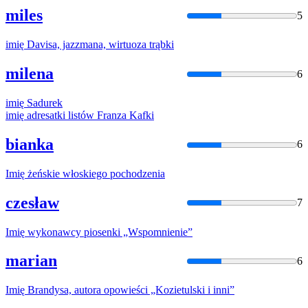
miles
5
imię
Davisa, jazzmana, wirtuoza trąbki
milena
6
imię
Sadurek
imię
adresatki listów Franza Kafki
bianka
6
Imię
żeńskie włoskiego pochodzenia
czesław
7
Imię
wykonawcy piosenki „Wspomnienie”
marian
6
Imię
Brandysa, autora opowieści „Kozietulski i inni”