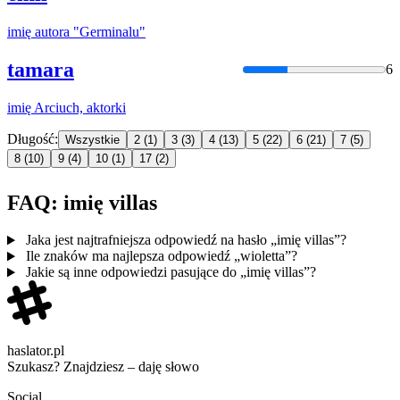
imię
autora "Germinalu"
tamara
6
imię
Arciuch, aktorki
Długość:
Wszystkie
2
(1)
3
(3)
4
(13)
5
(22)
6
(21)
7
(5)
8
(10)
9
(4)
10
(1)
17
(2)
FAQ: imię villas
Jaka jest najtrafniejsza odpowiedź na hasło „imię villas”?
Ile znaków ma najlepsza odpowiedź „wioletta”?
Jakie są inne odpowiedzi pasujące do „imię villas”?
haslator.pl
Szukasz? Znajdziesz – daję słowo
Social