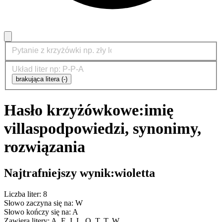
brakująca litera (-)
Hasło krzyżówkowe:
imię
villas
podpowiedzi, synonimy,
rozwiązania
Najtrafniejszy wynik:
wioletta
Liczba liter: 8
Słowo zaczyna się na: W
Słowo kończy się na: A
Zawiera litery: A, E, I, L, O, T, T, W