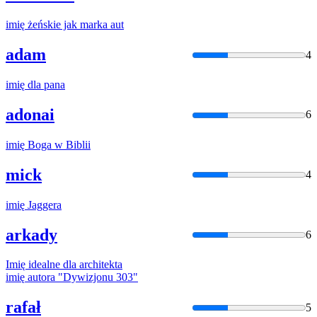
imię
żeńskie jak marka aut
adam
4
imię
dla pana
adonai
6
imię
Boga w Biblii
mick
4
imię
Jaggera
arkady
6
Imię
idealne dla architekta
imię
autora "Dywizjonu 303"
rafał
5