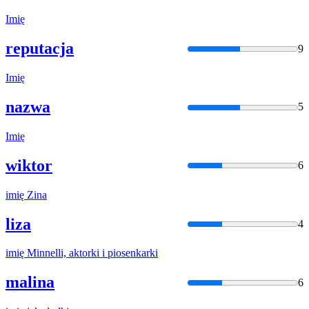
Imię
reputacja
9
Imię
nazwa
5
Imię
wiktor
6
imię
Zina
liza
4
imię
Minnelli, aktorki i piosenkarki
malina
6