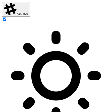
haslator