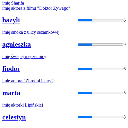
imię
Sharifa
imię
aktora z filmu "Doktor Żywago"
bazyli
6
imię
smoka z ulicy sezamkowej
agnieszka
9
imię
świętej męczennicy
fiodor
6
imię
autora "Zbrodni i kary"
marta
5
imię
aktorki Lipińskiej
celestyn
8