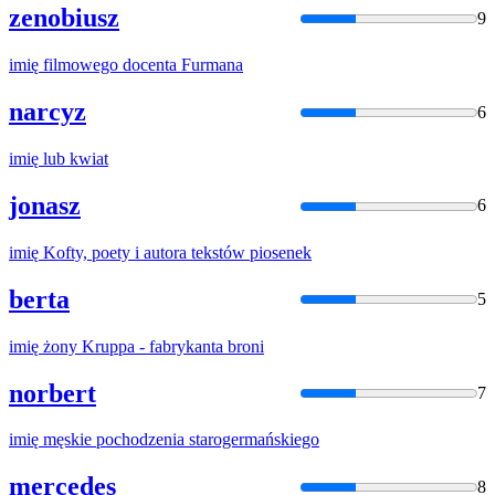
zenobiusz
9
imię
filmowego docenta Furmana
narcyz
6
imię
lub kwiat
jonasz
6
imię
Kofty, poety i autora tekstów piosenek
berta
5
imię
żony Kruppa - fabrykanta broni
norbert
7
imię
męskie pochodzenia starogermańskiego
mercedes
8