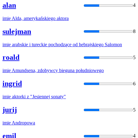
alan
4
imię
Alda, amerykańskiego aktora
sulejman
8
imię
arabskie i tureckie pochodzące od hebrajskiego Salomon
roald
5
imię
Amundsena, zdobywcy bieguna południowego
ingrid
6
imię
aktorki z "Jesiennej sonaty"
jurij
5
imię
Andropowa
emil
4