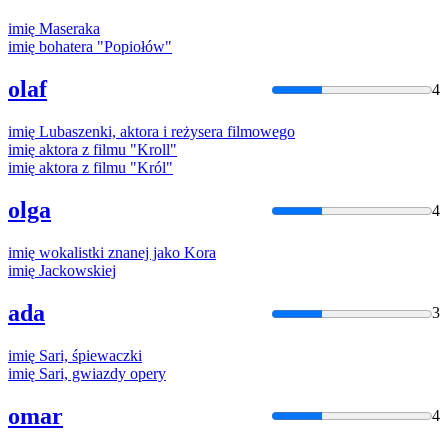
imię
Maseraka
imię
bohatera "Popiołów"
olaf
4
imię
Lubaszenki, aktora i reżysera filmowego
imię
aktora z filmu "Kroll"
imię
aktora z filmu "Król"
olga
4
imię
wokalistki znanej jako Kora
imię
Jackowskiej
ada
3
imię
Sari, śpiewaczki
imię
Sari, gwiazdy opery
omar
4