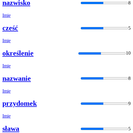
nazwisko
8
Imię
cześć
5
Imię
określenie
10
Imię
nazwanie
8
Imię
przydomek
9
Imię
sława
5