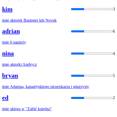
kim
3
imię
aktorek Basinger lub Novak
adrian
6
imię
6 papieży
nina
4
imię
aktorki Andrycz
bryan
5
imię
Adamsa, kanadyjskiego piosenkarza i gitarzysty
ed
2
imię
aktora w "Zabić księdza"