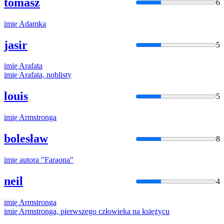
tomasz
6
imię
Adamka
jasir
5
imię
Arafata
imię
Arafata, noblisty
louis
5
imię
Armstronga
bolesław
8
imię
autora "Faraona"
neil
4
imię
Armstronga
imię
Armstronga, pierwszego człowieka na księżycu