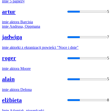
imię
5 papieży
artur
5
imię
aktora Barcisia
imię
Andrusa, Oppmana
jadwiga
7
imię
aktorki z ekranizacji powieści "Noce i dnie"
roger
5
imię
aktora Moore
alain
5
imię
aktora Delona
elżbieta
8
Imię
Adamiak, piosenkarki