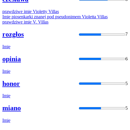
prawdziwe
imię
Violetty
Villas
Imię
piosenkarki znanej pod pseudonimem Violetta
Villas
prawdziwe
imię
V.
Villas
rozgłos
7
Imię
opinia
6
Imię
honor
5
Imię
miano
5
Imię