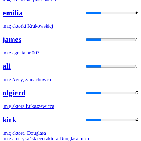
emilia
6
imię
aktorki Krakowskiej
james
5
imię
agenta nr 007
ali
3
imię
Agcy, zamachowca
olgierd
7
imię
aktora Łukaszewicza
kirk
4
imię
aktora, Douglasa
imię
amerykańskiego aktora Douglasa, ojca