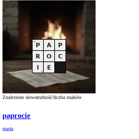
Znalezione słowa
trafność/liczba znaków
paprocie
marta