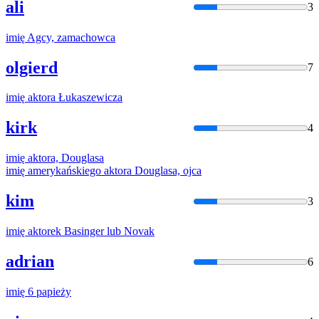
ali
3
imię
Agcy, zamachowca
olgierd
7
imię
aktora Łukaszewicza
kirk
4
imię
aktora, Douglasa
imię
amerykańskiego aktora Douglasa, ojca
kim
3
imię
aktorek Basinger lub Novak
adrian
6
imię
6 papieży