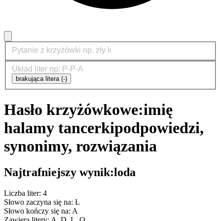
brakująca litera (-)
Hasło krzyżówkowe:
imię
halamy tancerki
podpowiedzi,
synonimy, rozwiązania
Najtrafniejszy wynik:
loda
Liczba liter: 4
Słowo zaczyna się na: L
Słowo kończy się na: A
Zawiera litery: A, D, L, O