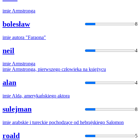
imię
Armstronga
bolesław
8
imię
autora "Faraona"
neil
4
imię
Armstronga
imię
Armstronga, pierwszego człowieka na księżycu
alan
4
imię
Alda, amerykańskiego aktora
sulejman
8
imię
arabskie i tureckie pochodzące od hebrajskiego Salomon
roald
5