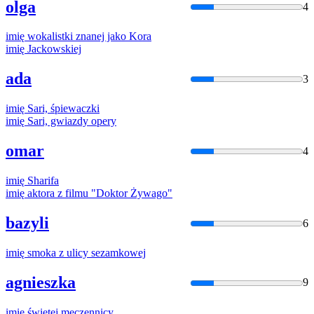
olga
4
imię
wokalistki znanej jako Kora
imię
Jackowskiej
ada
3
imię
Sari, śpiewaczki
imię
Sari, gwiazdy opery
omar
4
imię
Sharifa
imię
aktora z filmu "Doktor Żywago"
bazyli
6
imię
smoka z ulicy sezamkowej
agnieszka
9
imię
świętej męczennicy