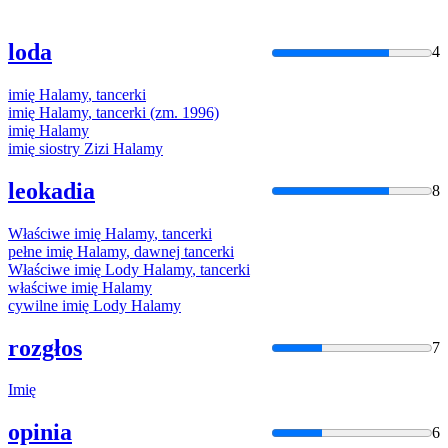
loda
4
imię
Halamy
,
tancerki
imię
Halamy
,
tancerki
(zm. 1996)
imię
Halamy
imię
siostry Zizi
Halamy
leokadia
8
Właściwe
imię
Halamy
,
tancerki
pełne
imię
Halamy
, dawnej
tancerki
Właściwe
imię
Lody
Halamy
,
tancerki
właściwe
imię
Halamy
cywilne
imię
Lody
Halamy
rozgłos
7
Imię
opinia
6