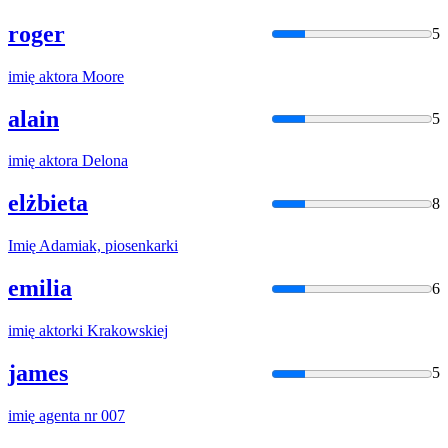
roger
5
imię
aktora Moore
alain
5
imię
aktora Delona
elżbieta
8
Imię
Adamiak, piosenkarki
emilia
6
imię
aktorki Krakowskiej
james
5
imię
agenta nr 007