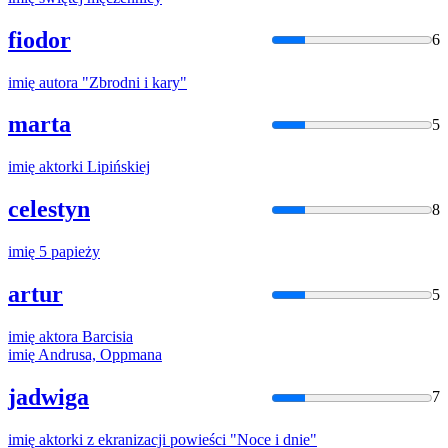
fiodor
6
imię
autora "Zbrodni i kary"
marta
5
imię
aktorki Lipińskiej
celestyn
8
imię
5 papieży
artur
5
imię
aktora Barcisia
imię
Andrusa, Oppmana
jadwiga
7
imię
aktorki z ekranizacji powieści "Noce i dnie"