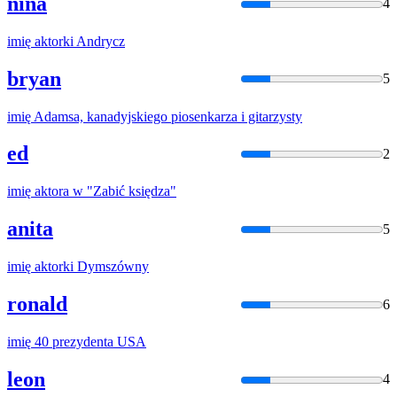
nina
4
imię
aktorki Andrycz
bryan
5
imię
Adamsa, kanadyjskiego piosenkarza i gitarzysty
ed
2
imię
aktora w "Zabić księdza"
anita
5
imię
aktorki Dymszówny
ronald
6
imię
40 prezydenta USA
leon
4