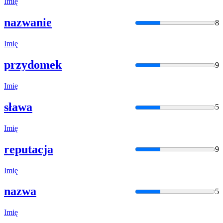
Imię
nazwanie
8
Imię
przydomek
9
Imię
sława
5
Imię
reputacja
9
Imię
nazwa
5
Imię