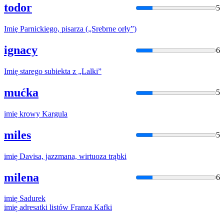
todor
5
Imię
Parnickiego, pisarza („Srebrne orły”)
ignacy
6
Imię
starego subiekta z „Lalki”
mućka
5
imię
krowy Kargula
miles
5
imię
Davisa, jazzmana, wirtuoza trąbki
milena
6
imię
Sadurek
imię
adresatki listów Franza Kafki