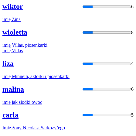
wiktor
6
imię
Zina
wioletta
8
imię
Villas, piosenkarki
imię
Villas
liza
4
imię
Minnelli, aktorki i piosenkarki
malina
6
imię
jak słodki owoc
carla
5
Imię
żony Nicolasa Sarkozy’ego