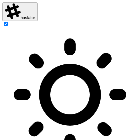
haslator