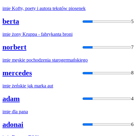
imię
Kofty, poety i autora tekstów piosenek
berta
5
imię
żony Kruppa - fabrykanta broni
norbert
7
imię
męskie pochodzenia starogermańskiego
mercedes
8
imię
żeńskie jak marka aut
adam
4
imię
dla pana
adonai
6