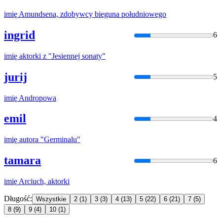
imię
Amundsena, zdobywcy bieguna południowego
ingrid
6
imię
aktorki z "Jesiennej sonaty"
jurij
5
imię
Andropowa
emil
4
imię
autora "Germinalu"
tamara
6
imię
Arciuch, aktorki
Długość:
Wszystkie
2
(1)
3
(3)
4
(13)
5
(22)
6
(21)
7
(5)
8
(9)
9
(4)
10
(1)