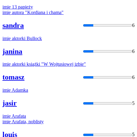
imię
13 papieży
imię
autora "Kordiana i chama"
sandra
6
imię
aktorki Bullock
janina
6
imię
aktorki książki "W Wojtusiowej izbie"
tomasz
6
imię
Adamka
jasir
5
imię
Arafata
imię
Arafata, noblisty
louis
5