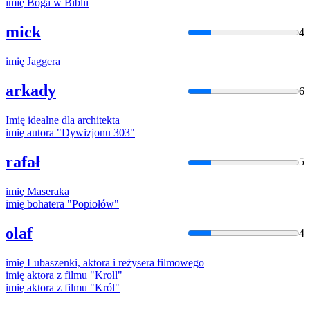
imię
Boga w Biblii
mick
4
imię
Jaggera
arkady
6
Imię
idealne dla architekta
imię
autora "Dywizjonu 303"
rafał
5
imię
Maseraka
imię
bohatera "Popiołów"
olaf
4
imię
Lubaszenki, aktora i reżysera filmowego
imię
aktora z filmu "Kroll"
imię
aktora z filmu "Król"