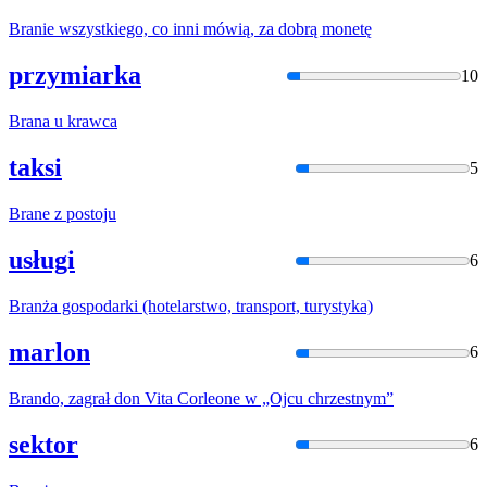
Bran
ie wszystkiego, co inni mówią, za dobrą monetę
przymiarka
10
Bran
a u krawca
taksi
5
Bran
e z postoju
usługi
6
Bran
ża gospodarki (hotelarstwo, transport, turystyka)
marlon
6
Bran
do, zagrał don Vita Corleone w „Ojcu chrzestnym”
sektor
6