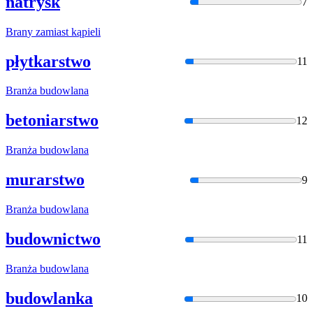
natrysk
7
Bran
y zamiast kąpieli
płytkarstwo
11
Bran
ża budowlana
betoniarstwo
12
Bran
ża budowlana
murarstwo
9
Bran
ża budowlana
budownictwo
11
Bran
ża budowlana
budowlanka
10