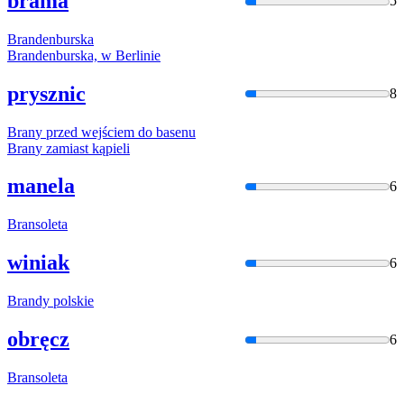
brama
5
Bran
denburska
Bran
denburska, w Berlinie
prysznic
8
Bran
y przed wejściem do basenu
Bran
y zamiast kąpieli
manela
6
Bran
soleta
winiak
6
Bran
dy polskie
obręcz
6
Bran
soleta