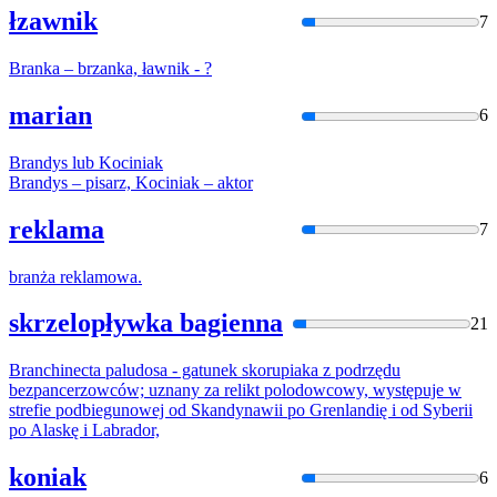
łzawnik
7
Bran
ka –
brzan
ka, ławnik - ?
marian
6
Bran
dys lub Kociniak
Bran
dys – pisarz, Kociniak – aktor
reklama
7
bran
ża reklamowa.
skrzelopływka bagienna
21
Bran
chinecta paludosa - gatunek skorupiaka z podrzędu
bezpancerzowców; uznany za relikt polodowcowy, występuje w
strefie podbiegunowej od Skandynawii po Grenlandię i od Syberii
po Alaskę i Labrador,
koniak
6