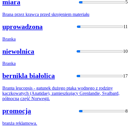
miara
5
Bran
a przez krawca przed skrojeniem materiału
uprowadzona
11
Bran
ka
niewolnica
10
Bran
ka
bernikla białolica
17
Bran
ta leucopsis - gatunek dużego ptaka wodnego z rodziny
kaczkowatych (Anatidae), zamieszkujący Grenlandię, Svalbard,
północną część Norwegii.
promocja
8
bran
ża reklamowa.