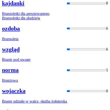
kajdanki
8
Bran
soletki dla aresztowanego
Bran
soletki dla złodzieja
ozdoba
6
Bran
soleta
wzgląd
6
Bran
ie pod uwagę
norma
5
Bran
żowa
wojaczka
8
Bran
ie udziału w walce, służba żołnierska