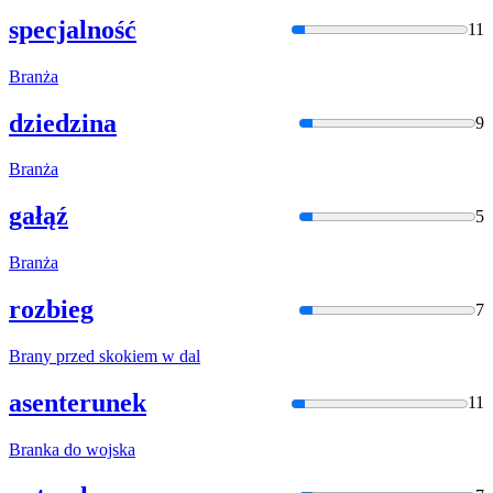
specjalność
11
Bran
ża
dziedzina
9
Bran
ża
gałąź
5
Bran
ża
rozbieg
7
Bran
y przed skokiem w dal
asenterunek
11
Bran
ka do wojska