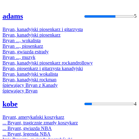
adams
5
Bryan
, kanadyjski piosenkarz i gitarzysta
Bryan
, kanadyjski piosenkarz
Bryan
..., wokalista
Bryan
..., piosenkarz
Bryan
, gwiazda estrady
Bryan
..., muzyk
Bryan
, kanadyjski piosenkarz rockandrollowy
Bryan
, piosenkarz i gitarzysta kanadyjski
Bryan
, kanadyjski wokalista
Bryan
, kanadyjski rockman
śpiewający
Bryan
z Kanady
śpiewający
Bryan
kobe
4
Bryan
t, amerykański koszykarz
...
Bryan
t, tragicznie zmarły koszykarz
...
Bryan
t, gwiazda NBA
...
Bryan
t, legenda NBA