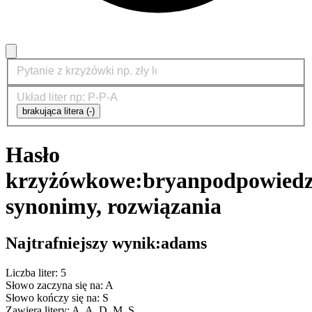
brakująca litera (-)
Hasło
krzyżówkowe:
bryan
podpowiedz
synonimy, rozwiązania
Najtrafniejszy wynik:
adams
Liczba liter: 5
Słowo zaczyna się na: A
Słowo kończy się na: S
Zawiera litery: A, A, D, M, S