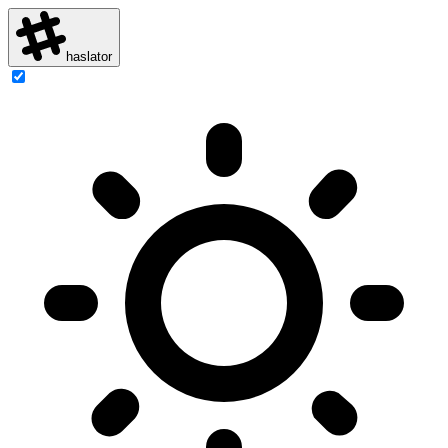
haslator