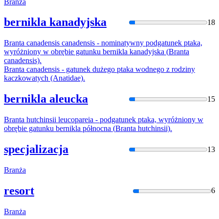
Bran
ża
bernikla kanadyjska
18
Bran
ta canadensis canadensis - nominatywny podgatunek ptaka,
wyróżniony w obrębie gatunku bernikla kanadyjska (
Bran
ta
canadensis).
Bran
ta canadensis - gatunek dużego ptaka wodnego z rodziny
kaczkowatych (Anatidae).
bernikla aleucka
15
Bran
ta hutchinsii leucopareia - podgatunek ptaka, wyróżniony w
obrębie gatunku bernikla północna (
Bran
ta hutchinsii).
specjalizacja
13
Bran
ża
resort
6
Bran
ża