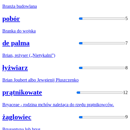
Bran
ża budowlana
pobór
5
Bran
ka do wojska
de palma
7
Brian
, reżyser („Nietykalni”)
łyżwiarz
8
Brian
Joubert albo Jewgienij Pluszczenko
prątnikowate
12
Bryac
eae - rodzina mchów należąca do rzędu prątnikowców.
żaglowiec
9
Bryga
ntyna lub bryg