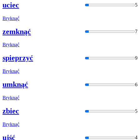
uciec
5
Brykn
ąć
zemknąć
7
Brykn
ąć
spieprzyć
9
Brykn
ąć
umknąć
6
Brykn
ąć
zbiec
5
Brykn
ąć
ujść
4