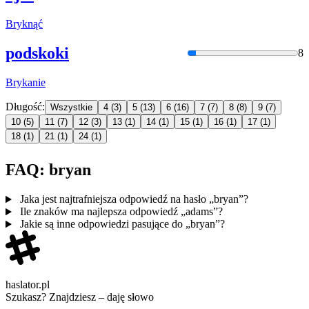
Brykn
ąć
podskoki
8
Bryka
nie
Długość:
Wszystkie
4
(3)
5
(13)
6
(16)
7
(7)
8
(8)
9
(7)
10
(5)
11
(7)
12
(3)
13
(1)
14
(1)
15
(1)
16
(1)
17
(1)
18
(1)
21
(1)
24
(1)
FAQ: bryan
Jaka jest najtrafniejsza odpowiedź na hasło „bryan”?
Ile znaków ma najlepsza odpowiedź „adams”?
Jakie są inne odpowiedzi pasujące do „bryan”?
haslator.pl
Szukasz? Znajdziesz – daję słowo