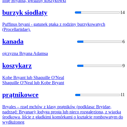
Imię
Bryan
ta, gwiazdy koszykówki
burzyk siodłaty
14
Puffinus
bryan
i - gatunek ptaka z rodziny burzykowatych
(Procellariidae).
kanada
6
ojczyzna
Bryan
a Adamsa
koszykarz
9
Kobe
Bryan
t lub Shaquille O'Neal
Shaquille O'Neal lub Kobe
Bryan
t
prątnikowce
11
Bryal
es – rząd mchów z klasy prątników (podklasa: Bryidae,
nadrząd:
Bryan
ae); łodyga prosta lub nieco rozgałęziona, z wiązką
środkową, liście z gładkimi komórkami o kształcie rombowatym do
wydłużoneg