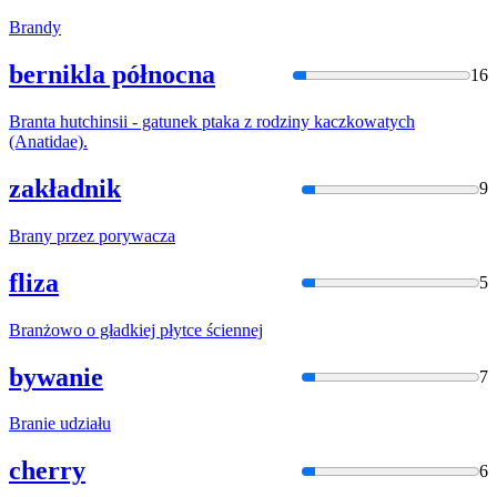
Bran
dy
bernikla północna
16
Bran
ta hutchinsii - gatunek ptaka z rodziny kaczkowatych
(Anatidae).
zakładnik
9
Bran
y przez porywacza
fliza
5
Bran
żowo o gładkiej płytce ściennej
bywanie
7
Bran
ie udziału
cherry
6