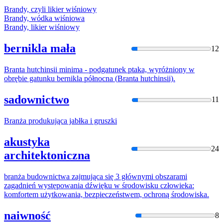
Bran
dy, czyli likier wiśniowy
Bran
dy, wódka wiśniowa
Bran
dy, likier wiśniowy
bernikla mała
12
Bran
ta hutchinsii minima - podgatunek ptaka, wyróżniony w
obrębie gatunku bernikla północna (
Bran
ta hutchinsii).
sadownictwo
11
Bran
ża produkująca jabłka i gruszki
akustyka
24
architektoniczna
bran
ża budownictwa zajmująca się 3 głównymi obszarami
zagadnień występowania dźwięku w środowisku człowieka:
komfortem użytkowania, bezpieczeństwem, ochroną środowiska.
naiwność
8