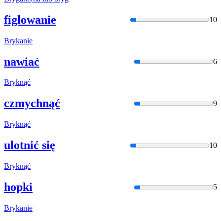
figlowanie
10
Bryka
nie
nawiać
6
Brykn
ąć
czmychnąć
9
Brykn
ąć
ulotnić się
10
Brykn
ąć
hopki
5
Bryka
nie