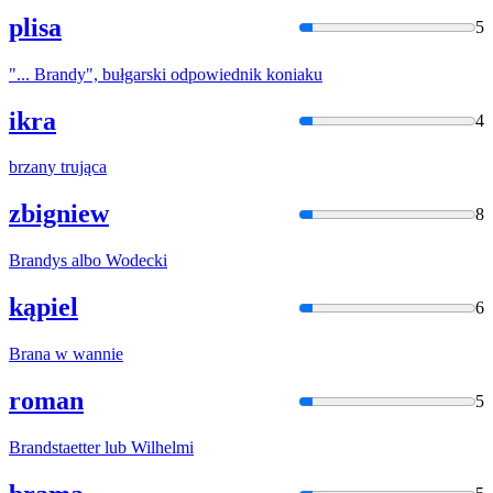
plisa
5
"...
Bran
dy", bułgarski odpowiednik koniaku
ikra
4
brzan
y trująca
zbigniew
8
Bran
dys albo Wodecki
kąpiel
6
Bran
a w wannie
roman
5
Bran
dstaetter lub Wilhelmi