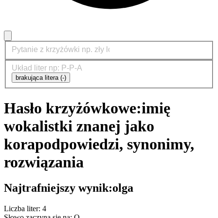
brakująca litera (-)
Hasło krzyżówkowe:
imię
wokalistki znanej jako
kora
podpowiedzi, synonimy,
rozwiązania
Najtrafniejszy wynik:
olga
Liczba liter: 4
Słowo zaczyna się na: O