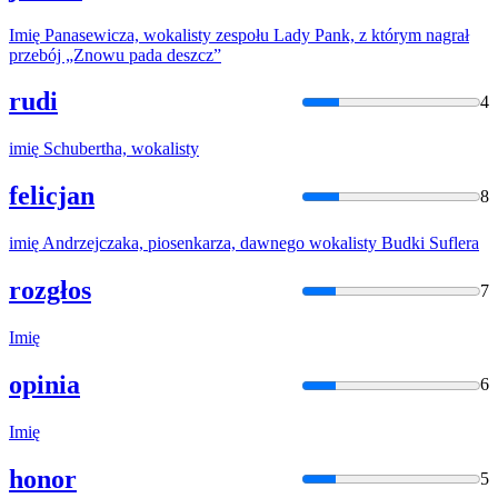
Imię
Panasewicza,
wokalisty
zespołu Lady Pank, z którym nagrał
przebój „Znowu pada deszcz”
rudi
4
imię
Schubertha,
wokalisty
felicjan
8
imię
Andrzejczaka, piosenkarza, dawnego
wokalisty
Budki Suflera
rozgłos
7
Imię
opinia
6
Imię
honor
5