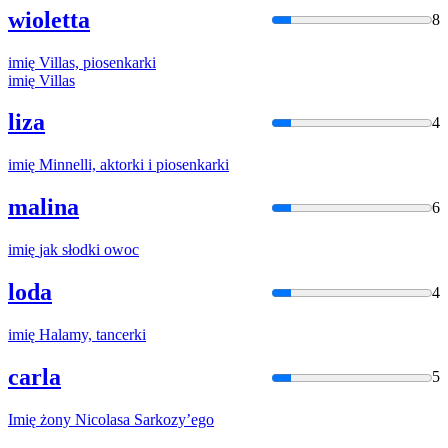
wioletta
8
imię
Villas, piosenkarki
imię
Villas
liza
4
imię
Minnelli, aktorki i piosenkarki
malina
6
imię
jak
słodki owoc
loda
4
imię
Halamy, tancerki
carla
5
Imię
żony Nicolasa Sarkozy’ego