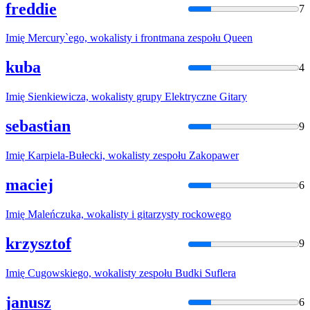
freddie
7
Imię
Mercury`ego,
wokalisty
i frontmana zespołu Queen
kuba
4
Imię
Sienkiewicza,
wokalisty
grupy Elektryczne Gitary
sebastian
9
Imię
Karpiela-Bułecki,
wokalisty
zespołu Zakopawer
maciej
6
Imię
Maleńczuka,
wokalisty
i gitarzysty rockowego
krzysztof
9
Imię
Cugowskiego,
wokalisty
zespołu Budki Suflera
janusz
6