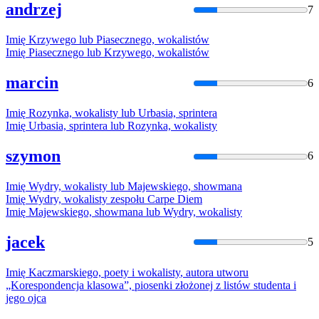
andrzej
7
Imię
Krzywego lub Piasecznego,
wokalistów
Imię
Piasecznego lub Krzywego,
wokalistów
marcin
6
Imię
Rozynka,
wokalisty
lub Urbasia, sprintera
Imię
Urbasia, sprintera lub Rozynka,
wokalisty
szymon
6
Imię
Wydry,
wokalisty
lub Majewskiego, showmana
Imię
Wydry,
wokalisty
zespołu Carpe Diem
Imię
Majewskiego, showmana lub Wydry,
wokalisty
jacek
5
Imię
Kaczmarskiego, poety i
wokalisty
, autora utworu
„Korespondencja klasowa”, piosenki złożonej z listów studenta i
jego ojca