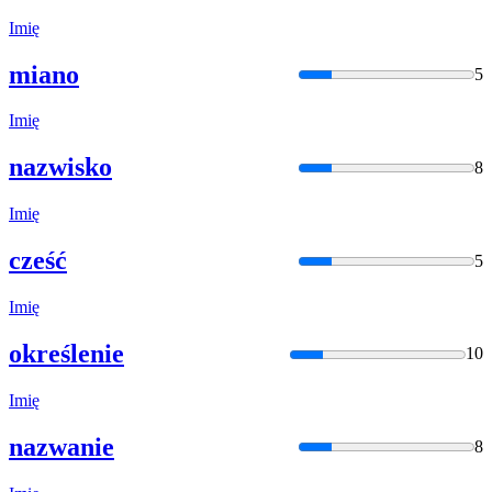
Imię
miano
5
Imię
nazwisko
8
Imię
cześć
5
Imię
określenie
10
Imię
nazwanie
8