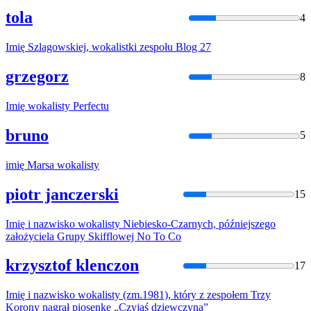
tola
4
Imię
Szlagowskiej,
wokalistki
zespołu Blog 27
grzegorz
8
Imię
wokalisty
Perfectu
bruno
5
imię
Marsa
wokalisty
piotr janczerski
15
Imię
i nazwisko
wokalisty
Niebiesko-Czarnych, późniejszego
założyciela Grupy Skifflowej No To Co
krzysztof klenczon
17
Imię
i nazwisko
wokalisty
(zm.1981), który z zespołem Trzy
Korony nagrał piosenkę „Czyjaś dziewczyna”