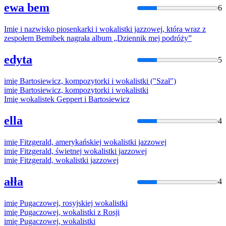
ewa bem
6
Imię
i nazwisko piosenkarki i
wokalistki
jazzowej, która wraz z
zespołem Bemibek nagrała album „Dziennik mej podróży”
edyta
5
imię
Bartosiewicz, kompozytorki i
wokalistki
("Szał")
imię
Bartosiewicz, kompozytorki i
wokalistki
Imię
wokalistek
Geppert i Bartosiewicz
ella
4
imię
Fitzgerald, amerykańskiej
wokalistki
jazzowej
imię
Fitzgerald, świetnej
wokalistki
jazzowej
imię
Fitzgerald,
wokalistki
jazzowej
ałła
4
imię
Pugaczowej, rosyjskiej
wokalistki
imię
Pugaczowej,
wokalistki
z Rosji
imię
Pugaczowej,
wokalistki