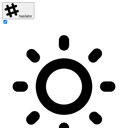
haslator