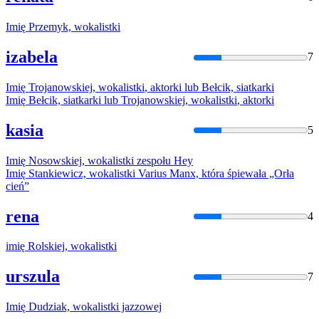
Imię
Przemyk,
wokalistki
izabela
7
Imię
Trojanowskiej,
wokalistki
, aktorki lub Bełcik, siatkarki
Imię
Bełcik, siatkarki lub Trojanowskiej,
wokalistki
, aktorki
kasia
5
Imię
Nosowskiej,
wokalistki
zespołu Hey
Imię
Stankiewicz,
wokalistki
Varius Manx, która śpiewała „Orła
cień”
rena
4
imię
Rolskiej,
wokalistki
urszula
7
Imię
Dudziak,
wokalistki
jazzowej