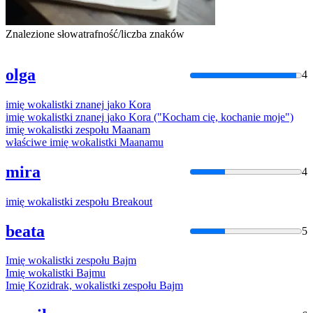
Znalezione słowa
trafność/liczba znaków
olga
4
imię
wokalistki
znanej
jako
Kora
imię
wokalistki
znanej
jako
Kora
("Kocham cię, kochanie moje")
imię
wokalistki
zespołu Maanam
właściwe
imię
wokalistki
Maanamu
mira
4
imię
wokalistki
zespołu Breakout
beata
5
Imię
wokalistki
zespołu Bajm
Imię
wokalistki
Bajmu
Imię
Kozidrak,
wokalistki
zespołu Bajm