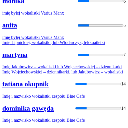
monika
6
imię
byłej
wokalistki
Varius Manx
anita
5
imię
byłej
wokalistki
Varius Manx
Imię
Lipnickiej,
wokalistki
, lub Włodarczyk, lekkoatletki
martyna
7
Imię
Jakubowicz –
wokalistki
lub Wojciechowskiej – dziennikarki
Imię
Wojciechowskiej – dziennikarki, lub Jakubowicz –
wokalistki
tatiana okupnik
14
Imię
i nazwisko
wokalistki
zespołu Blue Cafe
dominika gawęda
14
Imię
i nazwisko
wokalistki
zespołu Blue Cafe