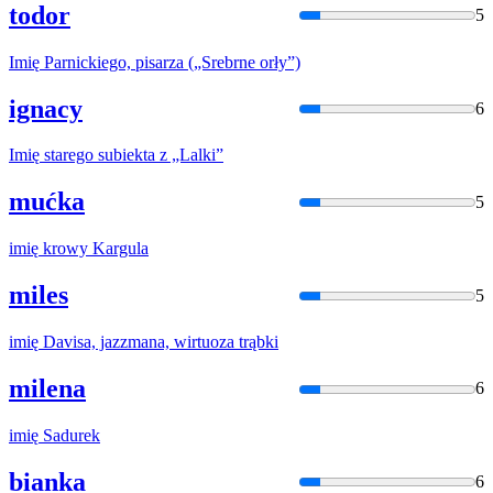
todor
5
Imię
Parnickiego, pisarza („Srebrne orły”)
ignacy
6
Imię
starego subiekta z „Lalki”
mućka
5
imię
krowy Kargula
miles
5
imię
Davisa, jazzmana, wirtuoza trąbki
milena
6
imię
Sadurek
bianka
6