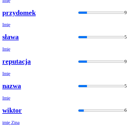
Imię
przydomek
9
Imię
sława
5
Imię
reputacja
9
Imię
nazwa
5
Imię
wiktor
6
imię
Zina