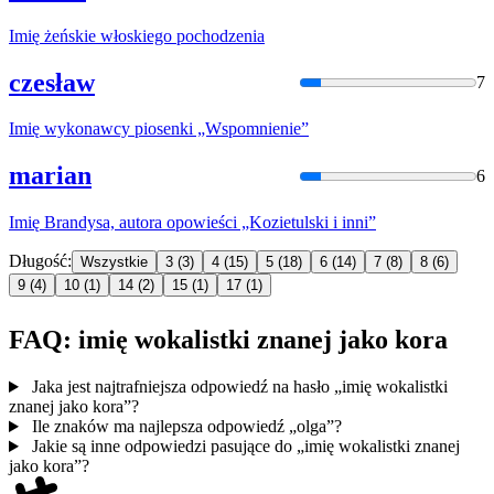
Imię
żeńskie włoskiego pochodzenia
czesław
7
Imię
wykonawcy piosenki „Wspomnienie”
marian
6
Imię
Brandysa, autora opowieści „Kozietulski i inni”
Długość:
Wszystkie
3
(3)
4
(15)
5
(18)
6
(14)
7
(8)
8
(6)
9
(4)
10
(1)
14
(2)
15
(1)
17
(1)
FAQ: imię wokalistki znanej jako kora
Jaka jest najtrafniejsza odpowiedź na hasło „imię wokalistki
znanej jako kora”?
Ile znaków ma najlepsza odpowiedź „olga”?
Jakie są inne odpowiedzi pasujące do „imię wokalistki znanej
jako kora”?