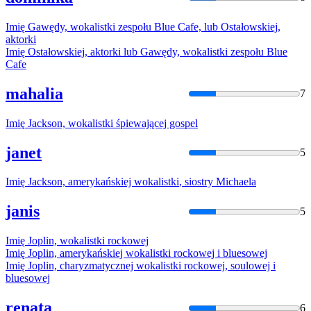
Imię
Gawędy,
wokalistki
zespołu Blue Cafe, lub Ostałowskiej,
aktorki
Imię
Ostałowskiej, aktorki lub Gawędy,
wokalistki
zespołu Blue
Cafe
mahalia
7
Imię
Jackson,
wokalistki
śpiewającej gospel
janet
5
Imię
Jackson, amerykańskiej
wokalistki
, siostry Michaela
janis
5
Imię
Joplin,
wokalistki
rockowej
Imię
Joplin, amerykańskiej
wokalistki
rockowej i bluesowej
Imię
Joplin, charyzmatycznej
wokalistki
rockowej, soulowej i
bluesowej
renata
6