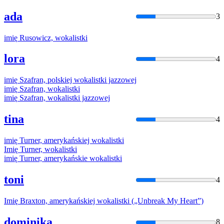
ada
3
imię
Rusowicz,
wokalistki
lora
4
imię
Szafran, polskiej
wokalistki
jazzowej
imię
Szafran,
wokalistki
imię
Szafran,
wokalistki
jazzowej
tina
4
imię
Turner, amerykańskiej
wokalistki
Imię
Turner,
wokalistki
imię
Turner, amerykańskie
wokalistki
toni
4
Imię
Braxton, amerykańskiej
wokalistki
(„Unbreak My Heart”)
dominika
8