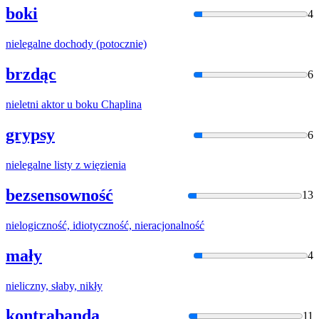
boki
4
niel
egalne dochody (potocznie)
brzdąc
6
niel
etni aktor u boku Chaplina
grypsy
6
niel
egalne listy z więzienia
bezsensowność
13
niel
ogiczność, idiotyczność, nieracjonalność
mały
4
niel
iczny, słaby, nikły
kontrabanda
11