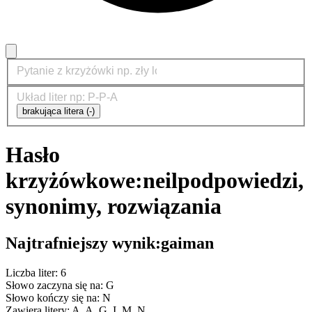
brakująca litera (-)
Hasło
krzyżówkowe:
neil
podpowiedzi,
synonimy, rozwiązania
Najtrafniejszy wynik:
gaiman
Liczba liter: 6
Słowo zaczyna się na: G
Słowo kończy się na: N
Zawiera litery: A, A, G, I, M, N