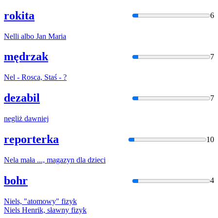
rokita
6
Nel
li albo Jan Maria
mędrzak
7
Nel
- Rosca, Staś - ?
dezabil
7
negl
iż dawniej
reporterka
10
Nel
a mała ..., magazyn dla dzieci
bohr
4
Niel
s, "atomowy" fizyk
Niel
s Henrik, sławny fizyk