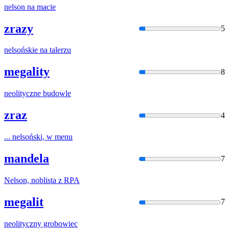
nel
son na macie
zrazy
5
nel
sońskie na talerzu
megality
8
neol
ityczne budowle
zraz
4
...
nel
soński, w menu
mandela
7
Nel
son, noblista z RPA
megalit
7
neol
ityczny grobowiec