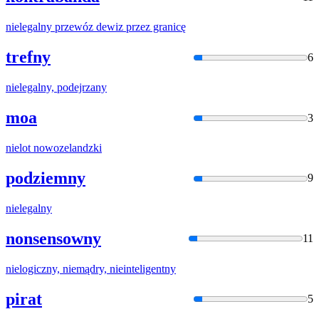
niel
egalny przewóz dewiz przez granicę
trefny
6
niel
egalny, podejrzany
moa
3
niel
ot nowozelandzki
podziemny
9
niel
egalny
nonsensowny
11
niel
ogiczny, niemądry, nieinteligentny
pirat
5