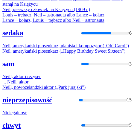
stanął na Księżycu
Neil
, pierwszy człowiek na Księżycu (1969 r.)
Louis – trębacz,
Neil
– astronauta albo Lance – kolarz
Lance – kolarz, Louis – trębacz albo
Neil
– astronauta
sedaka
6
Neil
, amerykański piosenkarz, pianista i kompozytor („Oh! Carol”)
Neil
, amerykański piosenkarz („Happy Birthday Sweet Sixteen”)
sam
3
Neil
l, aktor i reżyser
...
Neil
l, aktor
Neil
l, nowozelandzki aktor („Park jurajski”)
nieprzepisowość
15
Niel
egalność
chwyt
5