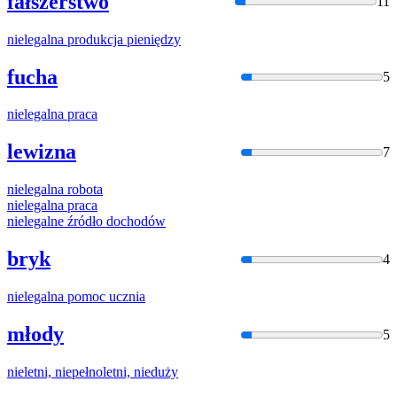
fałszerstwo
11
niel
egalna produkcja pieniędzy
fucha
5
niel
egalna praca
lewizna
7
niel
egalna robota
niel
egalna praca
niel
egalne źródło dochodów
bryk
4
niel
egalna pomoc ucznia
młody
5
niel
etni, niepełnoletni, nieduży