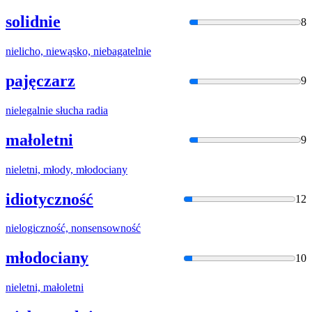
solidnie
8
niel
icho, niewąsko, niebagatelnie
pajęczarz
9
niel
egalnie słucha radia
małoletni
9
niel
etni, młody, młodociany
idiotyczność
12
niel
ogiczność, nonsensowność
młodociany
10
niel
etni, małoletni