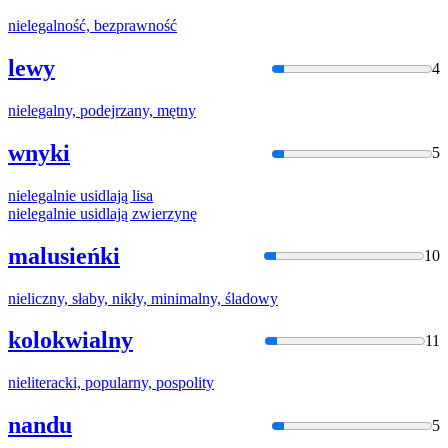
niel
egalność, bezprawność
lewy
4
niel
egalny, podejrzany, mętny
wnyki
5
niel
egalnie usidlają lisa
niel
egalnie usidlają zwierzynę
malusieńki
10
niel
iczny, słaby, nikły, minimalny, śladowy
kolokwialny
11
niel
iteracki, popularny, pospolity
nandu
5