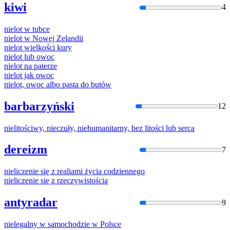
kiwi
4
niel
ot w tubce
niel
ot w Nowej Zelandii
niel
ot wielkości kury
niel
ot lub owoc
niel
ot na paterze
niel
ot jak owoc
niel
ot, owoc albo pasta do butów
barbarzyński
12
niel
itościwy, nieczuły, niehumanitarny, bez litości lub serca
dereizm
7
niel
iczenie się z realiami życia codziennego
niel
iczenie się z rzeczywistością
antyradar
9
niel
egalny w samochodzie w Polsce