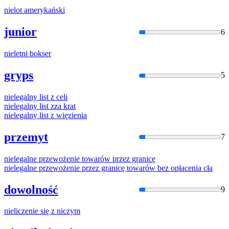
niel
ot amerykański
junior
6
niel
etni bokser
gryps
5
niel
egalny list z celi
niel
egalny list zza krat
niel
egalny list z więzienia
przemyt
7
niel
egalne przewożenie towarów przez granicę
niel
egalne przewożenie przez granicę towarów bez opłacenia cła
dowolność
9
niel
iczenie się z niczym