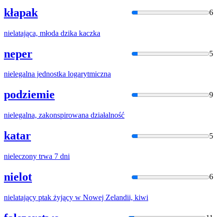
kłapak
6
niel
atająca, młoda dzika kaczka
neper
5
niel
egalna jednostka logarytmiczna
podziemie
9
niel
egalna, zakonspirowana działalność
katar
5
niel
eczony trwa 7 dni
nielot
6
niel
atający ptak żyjący w Nowej Zelandii, kiwi