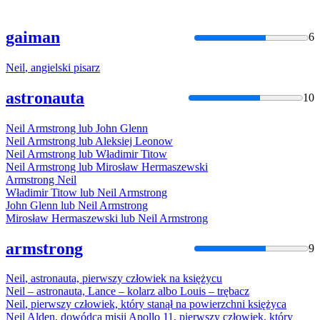
gaiman
6
Neil
, angielski pisarz
astronauta
10
Neil
Armstrong lub John Glenn
Neil
Armstrong lub Aleksiej Leonow
Neil
Armstrong lub Władimir Titow
Neil
Armstrong lub Mirosław Hermaszewski
Armstrong
Neil
Władimir Titow lub
Neil
Armstrong
John Glenn lub
Neil
Armstrong
Mirosław Hermaszewski lub
Neil
Armstrong
armstrong
9
Neil
, astronauta, pierwszy człowiek na księżycu
Neil
– astronauta, Lance – kolarz albo Louis – trębacz
Neil
, pierwszy człowiek, który stanął na powierzchni księżyca
Neil
Alden, dowódca misji Apollo 11, pierwszy człowiek, który