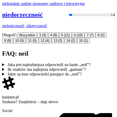
niel
egalnie nadaje programy radiowe i telewizyjne
niedorzeczność
14
niel
ogiczność, idiotyczność
Długość:
Wszystkie
3
(3)
4
(8)
5
(11)
6
(10)
7
(7)
8
(2)
9
(8)
10
(5)
11
(5)
12
(4)
13
(2)
14
(2)
15
(1)
FAQ: neil
Jaka jest najtrafniejsza odpowiedź na hasło „neil”?
Ile znaków ma najlepsza odpowiedź „gaiman”?
Jakie są inne odpowiedzi pasujące do „neil”?
haslator.pl
Szukasz? Znajdziesz – daję słowo
Social