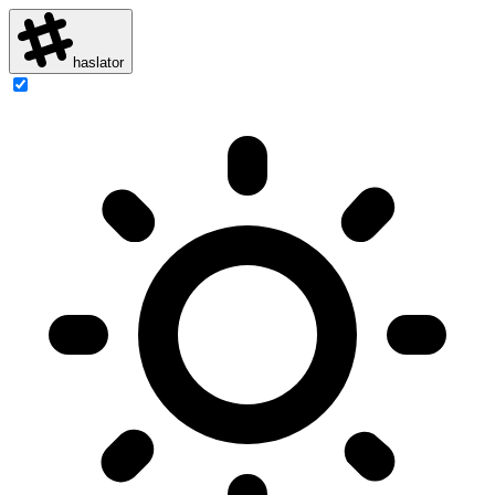
haslator