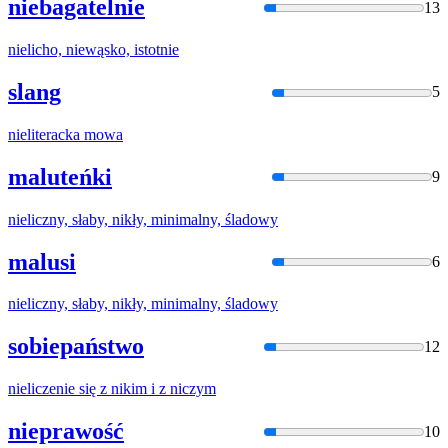
niebagatelnie
13
niel
icho, niewąsko, istotnie
slang
5
niel
iteracka mowa
maluteńki
9
niel
iczny, słaby, nikły, minimalny, śladowy
malusi
6
niel
iczny, słaby, nikły, minimalny, śladowy
sobiepaństwo
12
niel
iczenie się z nikim i z niczym
nieprawość
10