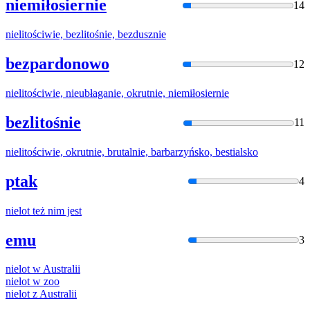
niemiłosiernie
14
niel
itościwie, bezlitośnie, bezdusznie
bezpardonowo
12
niel
itościwie, nieubłaganie, okrutnie, niemiłosiernie
bezlitośnie
11
niel
itościwie, okrutnie, brutalnie, barbarzyńsko, bestialsko
ptak
4
niel
ot też nim jest
emu
3
niel
ot w Australii
niel
ot w zoo
niel
ot z Australii