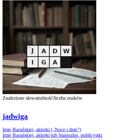
Znalezione słowa
trafność/liczba znaków
jadwiga
Imię
Barańskiej
,
aktorki
(„
Noce
i
dnie
”)
Imię
Barańskiej
,
aktorki
lub Staniszkis, publicystki