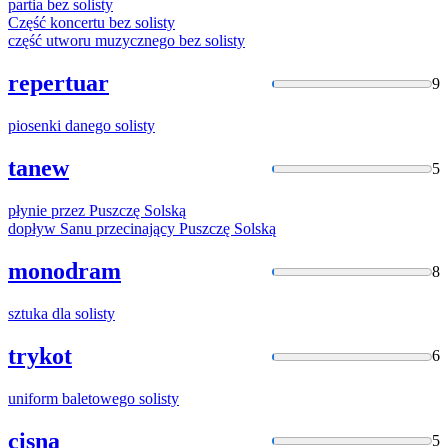
partia bez
solisty
Część koncertu bez
solisty
część utworu muzycznego bez
solisty
repertuar
9
piosenki danego
solisty
tanew
5
płynie przez Puszczę
Solską
dopływ Sanu przecinający Puszczę
Solską
monodram
8
sztuka dla
solisty
trykot
6
uniform baletowego
solisty
cisna
5