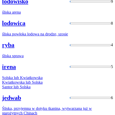
lodowisko
9
śliska
arena
lodowica
8
śliska
powłoka lodowa na drodze, szosie
ryba
4
śliska
sprawa
irena
5
Solska
lub Kwiatkowska
Kwiatkowska lub
Solska
Santor lub
Solska
jedwab
6
Śliska
, przyjemna w dotyku tkanina, wytwarzana już w
starożytnych Chinach