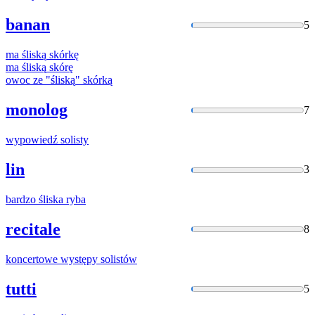
banan
5
ma
śliską
skórkę
ma
śliską
skórę
owoc ze "
śliską
" skórką
monolog
7
wypowiedź
solisty
lin
3
bardzo
śliska
ryba
recitale
8
koncertowe występy
solistów
tutti
5