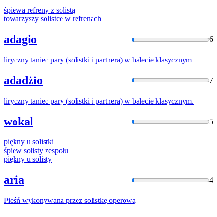
śpiewa refreny z
solistą
towarzyszy
solistce
w refrenach
adagio
6
liryczny taniec pary (
solistki
i partnera) w balecie klasycznym.
adadżio
7
liryczny taniec pary (
solistki
i partnera) w balecie klasycznym.
wokal
5
piękny u
solistki
śpiew
solisty
zespołu
piękny u
solisty
aria
4
Pieśń wykonywana przez
solistkę
operową