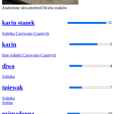
Znalezione słowa
trafność/liczba znaków
karin stanek
11
Solistka
Czerwono
Czarnych
karin
5
Imię
solistki
Czerwono
-
Czarnych
diwa
4
Solistka
śpiewak
7
Solistka
Solista
primadonna
10