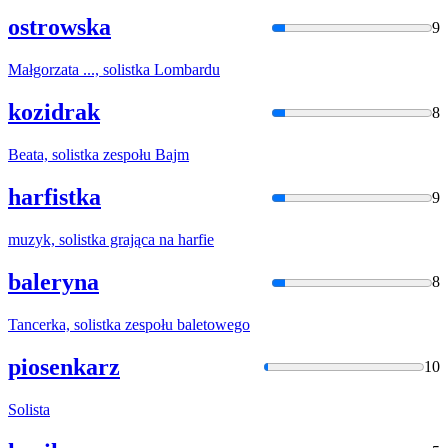
ostrowska
9
Małgorzata ...,
solistka
Lombardu
kozidrak
8
Beata,
solistka
zespołu Bajm
harfistka
9
muzyk,
solistka
grająca na harfie
baleryna
8
Tancerka,
solistka
zespołu baletowego
piosenkarz
10
Solista