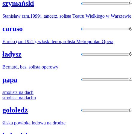
szymański
9
Stanisław (zm.1999), tancerz,
solista
Teatru Wielkiego w Warszawie
caruso
6
Enrico (zm.1921), włoski tenor,
solista
Metropolitan Opera
ładysz
6
Bernard, bas,
solista
operowy
papa
4
smolista
na dach
smolista
na dachu
gołoledź
8
śliska
powłoka lodowa na drodze