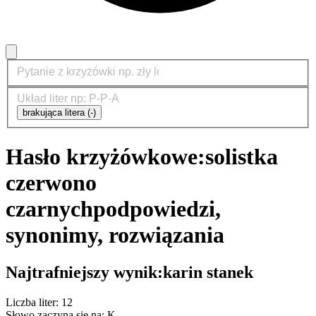
brakująca litera (-)
Hasło krzyżówkowe:
solistka
czerwono
czarnych
podpowiedzi,
synonimy, rozwiązania
Najtrafniejszy wynik:
karin stanek
Liczba liter: 12
Słowo zaczyna się na: K