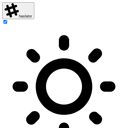
haslator