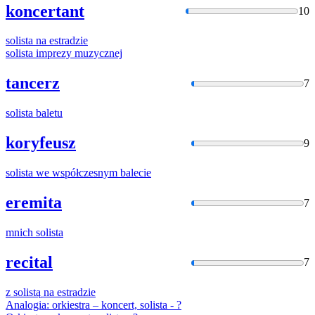
koncertant
10
solista
na estradzie
solista
imprezy muzycznej
tancerz
7
solista
baletu
koryfeusz
9
solista
we współczesnym balecie
eremita
7
mnich
solista
recital
7
z
solistą
na estradzie
Analogia: orkiestra – koncert,
solista
- ?