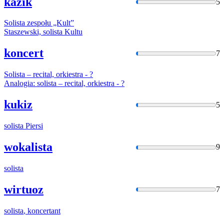
kazik
5
Solista
zespołu „Kult”
Staszewski,
solista
Kultu
koncert
7
Solista
– recital, orkiestra - ?
Analogia:
solista
– recital, orkiestra - ?
kukiz
5
solista
Piersi
wokalista
9
solista
wirtuoz
7
solista
, koncertant