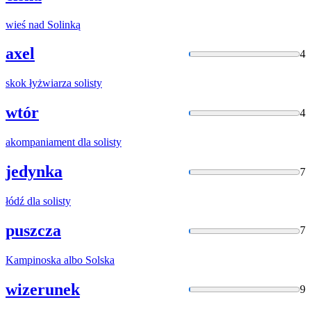
wieś nad
Solinką
axel
4
skok łyżwiarza
solisty
wtór
4
akompaniament dla
solisty
jedynka
7
łódź dla
solisty
puszcza
7
Kampinoska albo
Solska
wizerunek
9