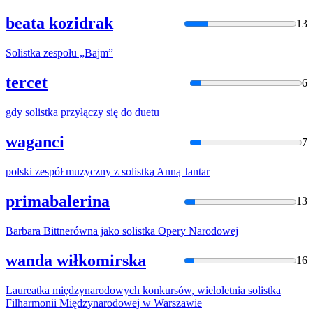
beata kozidrak
13
Solistka
zespołu „Bajm”
tercet
6
gdy
solistka
przyłączy się do duetu
waganci
7
polski zespół muzyczny z
solistką
Anną Jantar
primabalerina
13
Barbara Bittnerówna jako
solistka
Opery Narodowej
wanda wiłkomirska
16
Laureatka międzynarodowych konkursów, wieloletnia
solistka
Filharmonii Międzynarodowej w Warszawie