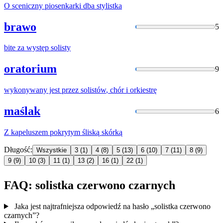
O sceniczny piosenkarki dba
stylistka
brawo
5
bite za występ
solisty
oratorium
9
wykonywany jest przez
solistów
, chór i orkiestrę
maślak
6
Z kapeluszem pokrytym
śliską
skórką
Długość:
Wszystkie
3
(1)
4
(8)
5
(13)
6
(10)
7
(11)
8
(9)
9
(9)
10
(3)
11
(1)
13
(2)
16
(1)
22
(1)
FAQ: solistka czerwono czarnych
Jaka jest najtrafniejsza odpowiedź na hasło „solistka czerwono
czarnych”?