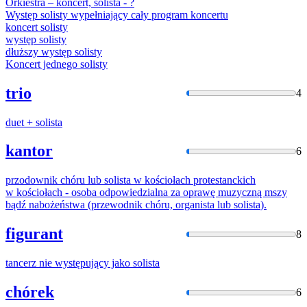
Orkiestra – koncert,
solista
- ?
Występ
solisty
wypełniający cały program koncertu
koncert
solisty
występ
solisty
dłuższy występ
solisty
Koncert jednego
solisty
trio
4
duet +
solista
kantor
6
przodownik chóru lub
solista
w kościołach protestanckich
w kościołach - osoba odpowiedzialna za oprawę muzyczną mszy
bądź nabożeństwa (przewodnik chóru, organista lub
solista
).
figurant
8
tancerz nie występujący jako
solista
chórek
6