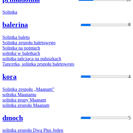
Solistka
balerina
8
Solistka
baletu
Solistka
zespołu baletowego
Solistka
na pointach
solistka
w baletkach
solistka
tańcząca na paluszkach
Tancerka,
solistka
zespołu baletowego
kora
4
Solistka
zespołu „Maanam”
solistka
Maanamu
solistka
grupy Maanam
solistka
zespołu Maanam
dmoch
5
solistka
zespołu Dwa Plus Jeden