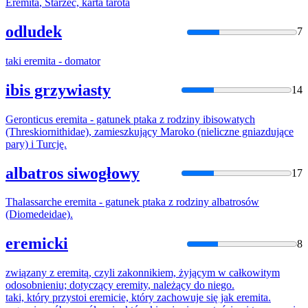
Eremita
, Starzec, karta tarota
odludek
7
taki
eremita
- domator
ibis grzywiasty
14
Geronticus
eremita
- gatunek ptaka z rodziny ibisowatych
(Threskiornithidae), zamieszkujący Maroko (nieliczne gniazdujące
pary) i Turcję.
albatros siwogłowy
17
Thalassarche
eremita
- gatunek ptaka z rodziny albatrosów
(Diomedeidae).
eremicki
8
związany z
eremitą
, czyli zakonnikiem, żyjącym w całkowitym
odosobnieniu; dotyczący
eremity
, należący do niego.
taki, który przystoi eremicie, który zachowuje się jak
eremita
.