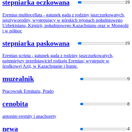
stepniarka oczkowana
19
Eremias
multiocellata - gatunek gada z rodziny jaszczurkowatych,
jajożyworodny, występujący w górskich rejonach południowego
Uzbekistanu, Kirgizji, południowego Kazachstanu oraz w Mongolii
i w północ
stepniarka paskowana
19
Eremias
scripta - gatunek gada z rodziny jaszczurkowatych,
najmniejszy przedstawiciel rodzaju
Eremias
; występuje w
środkowej Azji, w Kazachstanie i Iranie.
muzealnik
9
Pracownik
Ermitaż
u, Prado
cenobita
8
antonim
eremity
i anachorety
newa
4