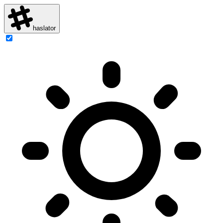
haslator