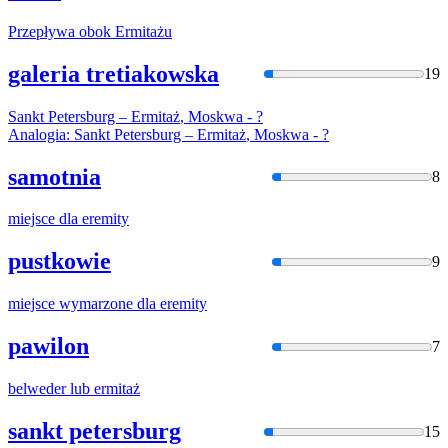
Przepływa obok
Ermitaż
u
galeria tretiakowska
19
Sankt Petersburg –
Ermitaż
, Moskwa - ?
Analogia: Sankt Petersburg –
Ermitaż
, Moskwa - ?
samotnia
8
miejsce dla
eremity
pustkowie
9
miejsce wymarzone dla
eremity
pawilon
7
belweder lub
ermitaż
sankt petersburg
15