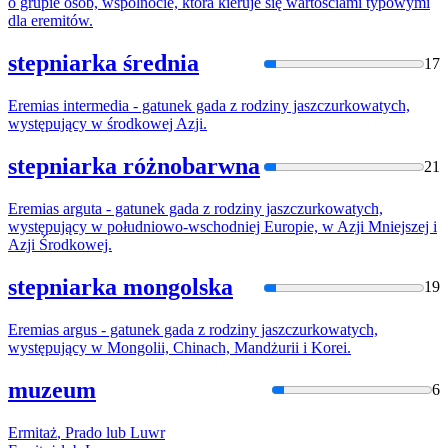
o grupie osób, wspólnocie, która kieruje się wartościami typowymi
dla
eremitó
w.
stepniarka średnia
17
Eremias
intermedia - gatunek gada z rodziny jaszczurkowatych,
występujący w środkowej Azji.
stepniarka różnobarwna
21
Eremias
arguta - gatunek gada z rodziny jaszczurkowatych,
występujący w południowo-wschodniej Europie, w Azji Mniejszej i
Azji Środkowej.
stepniarka mongolska
19
Eremias
argus - gatunek gada z rodziny jaszczurkowatych,
występujący w Mongolii, Chinach, Mandżurii i Korei.
muzeum
6
Ermitaż
, Prado lub Luwr