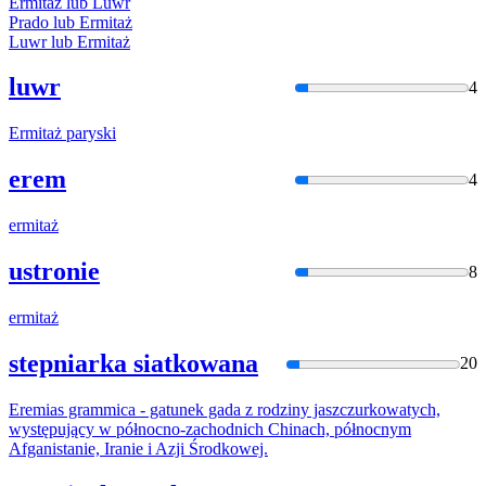
Ermitaż
lub Luwr
Prado lub
Ermitaż
Luwr lub
Ermitaż
luwr
4
Ermitaż
paryski
erem
4
ermitaż
ustronie
8
ermitaż
stepniarka siatkowana
20
Eremias
grammica - gatunek gada z rodziny jaszczurkowatych,
występujący w północno-zachodnich Chinach, północnym
Afganistanie, Iranie i Azji Środkowej.