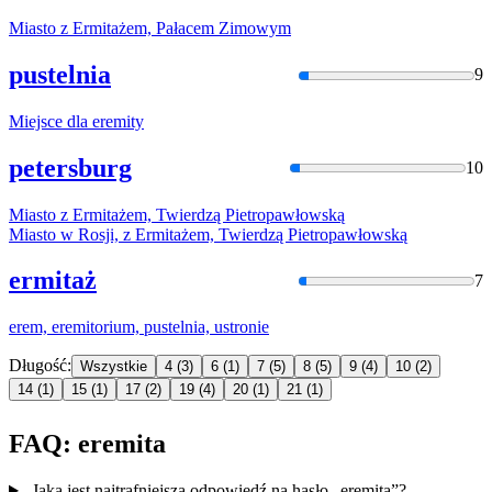
Miasto z
Ermitaż
em, Pałacem Zimowym
pustelnia
9
Miejsce dla
eremity
petersburg
10
Miasto z
Ermitaż
em, Twierdzą Pietropawłowską
Miasto w Rosji, z
Ermitaż
em, Twierdzą Pietropawłowską
ermitaż
7
erem,
eremito
rium, pustelnia, ustronie
Długość:
Wszystkie
4
(3)
6
(1)
7
(5)
8
(5)
9
(4)
10
(2)
14
(1)
15
(1)
17
(2)
19
(4)
20
(1)
21
(1)
FAQ: eremita
Jaka jest najtrafniejsza odpowiedź na hasło „eremita”?