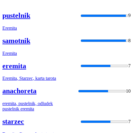
pustelnik
9
Eremita
samotnik
8
Eremita
eremita
7
Eremita
, Starzec, karta tarota
anachoreta
10
eremita
, pustelnik, odludek
pustelnik
eremita
starzec
7