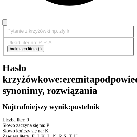
brakująca litera (-)
Hasło
krzyżówkowe:
eremita
podpowied
synonimy, rozwiązania
Najtrafniejszy wynik:
pustelnik
Liczba liter: 9
Słowo zaczyna się na: P
Słowo kończy się na: K
Zawiera litery: E, I, K, L, N, P, S, T, U