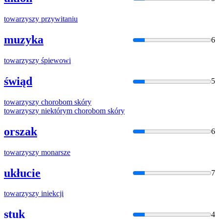
towarzyszy
przywitaniu
muzyka
6
towarzyszy
śpiewowi
świąd
5
towarzyszy
chorobom skóry
towarzyszy
niektórym chorobom skóry
orszak
6
towarzyszy
monarsze
ukłucie
7
towarzyszy
iniekcji
stuk
4