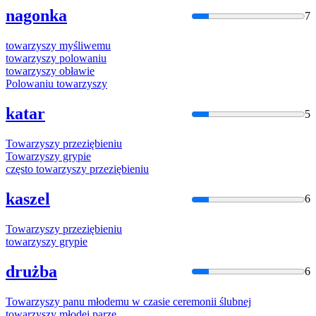
nagonka
7
towarzyszy
myśliwemu
towarzyszy
polowaniu
towarzyszy
obławie
Polowaniu
towarzyszy
katar
5
Towarzyszy
przeziębieniu
Towarzyszy
grypie
często
towarzyszy
przeziębieniu
kaszel
6
Towarzyszy
przeziębieniu
towarzyszy
grypie
drużba
6
Towarzyszy
panu młodemu
w
czasie ceremonii ślubnej
towarzyszy
młodej parze