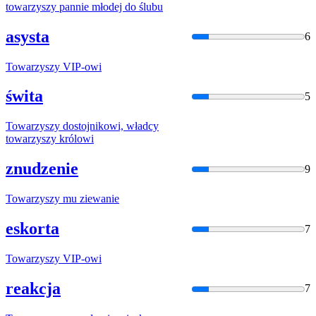
towarzyszy
pannie młodej do ślubu
asysta
6
Towarzyszy
VIP-owi
świta
5
Towarzyszy
dostojnikowi, władcy
towarzyszy
królowi
znudzenie
9
Towarzyszy
mu ziewanie
eskorta
7
Towarzyszy
VIP-owi
reakcja
7