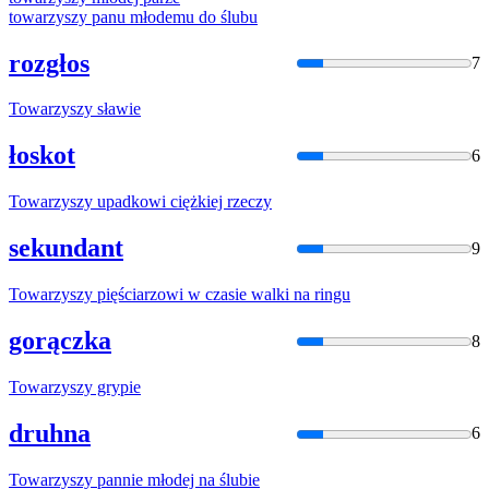
towarzyszy
panu młodemu do ślubu
rozgłos
7
Towarzyszy
sławie
łoskot
6
Towarzyszy
upadkowi ciężkiej rzeczy
sekundant
9
Towarzyszy
pięściarzowi
w
czasie walki na ringu
gorączka
8
Towarzyszy
grypie
druhna
6
Towarzyszy
pannie młodej na ślubie