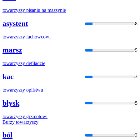
towarzyszy
pisaniu na maszynie
asystent
8
towarzyszy
fachowcowi
marsz
5
towarzyszy
defiladzie
kac
3
towarzyszy
opilstwu
błysk
5
towarzyszy
grzmotowi
Burzy
towarzyszy
ból
3