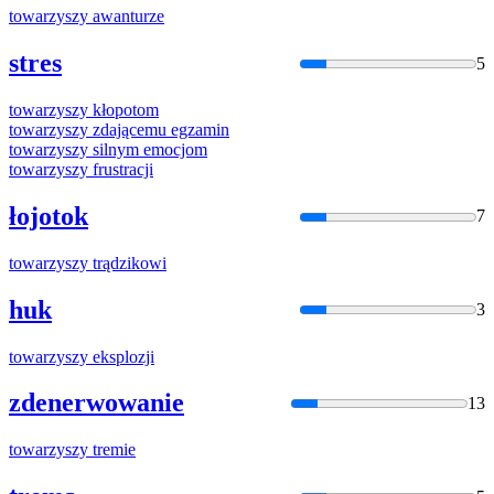
towarzyszy
awanturze
stres
5
towarzyszy
kłopotom
towarzyszy
zdającemu egzamin
towarzyszy
silnym emocjom
towarzyszy
frustracji
łojotok
7
towarzyszy
trądzikowi
huk
3
towarzyszy
eksplozji
zdenerwowanie
13
towarzyszy
tremie