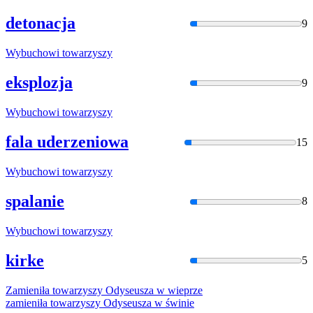
detonacja
9
Wybuchowi
towarzyszy
eksplozja
9
Wybuchowi
towarzyszy
fala uderzeniowa
15
Wybuchowi
towarzyszy
spalanie
8
Wybuchowi
towarzyszy
kirke
5
Zamieniła
towarzyszy
Odyseusza
w
wieprze
zamieniła
towarzyszy
Odyseusza
w
świnie