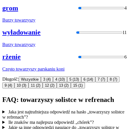
grom
4
Burzy
towarzyszy
wyładowanie
11
Burzy
towarzyszy
rżenie
6
Często
towarzyszy
parskaniu koni
Długość:
Wszystkie
3
(4)
4
(10)
5
(13)
6
(14)
7
(7)
8
(7)
9
(4)
10
(3)
11
(2)
12
(2)
13
(2)
15
(1)
FAQ: towarzyszy solistce w refrenach
Jaka jest najtrafniejsza odpowiedź na hasło „towarzyszy solistce
w refrenach”?
Ile znaków ma najlepsza odpowiedź „chórek”?
Jakie są inne odpowiedzi pasujące do „towarzyszy solistce w