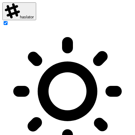
haslator