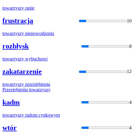
towarzyszy
ranie
frustracja
10
towarzyszy
niepowodzeniu
rozbłysk
8
towarzyszy
wybuchowi
zakatarzenie
12
towarzyszy
przeziębieniu
Przeziębieniu
towarzyszy
kadm
4
towarzyszy
rudom cynkowym
wtór
4