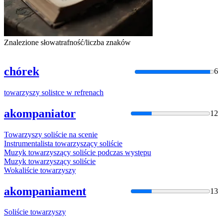
Znalezione słowa
trafność/liczba znaków
chórek
6
towarzyszy
solistce
w
refrenach
akompaniator
12
Towarzyszy
soliście
na scenie
Instrumentalista
towarzyszący
soliście
Muzyk
towarzyszący
soliście
podczas występu
Muzyk
towarzyszący
soliście
Wokaliście
towarzyszy
akompaniament
13
Soliście
towarzyszy