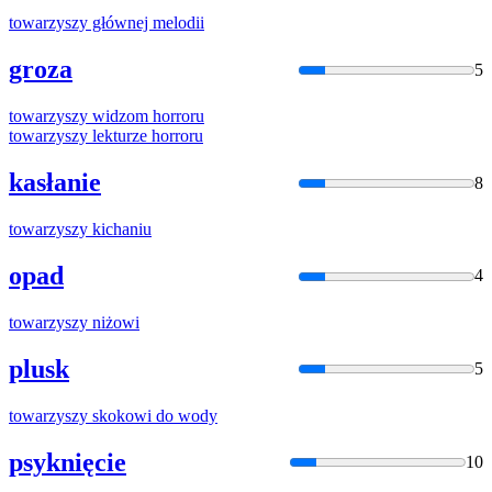
towarzyszy
głównej melodii
groza
5
towarzyszy
widzom horroru
towarzyszy
lekturze horroru
kasłanie
8
towarzyszy
kichaniu
opad
4
towarzyszy
niżowi
plusk
5
towarzyszy
skokowi do wody
psyknięcie
10