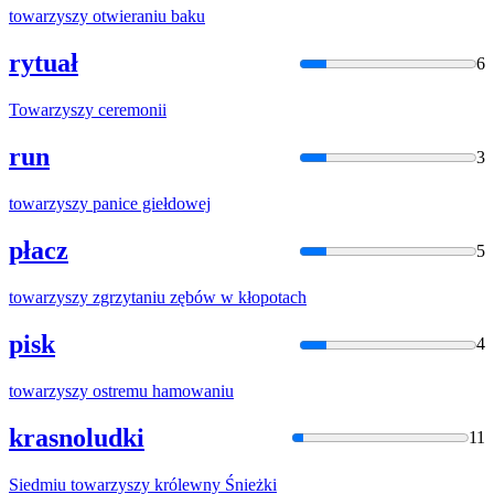
towarzyszy
otwieraniu baku
rytuał
6
Towarzyszy
ceremonii
run
3
towarzyszy
panice giełdowej
płacz
5
towarzyszy
zgrzytaniu zębów
w
kłopotach
pisk
4
towarzyszy
ostremu hamowaniu
krasnoludki
11
Siedmiu
towarzyszy
królewny Śnieżki