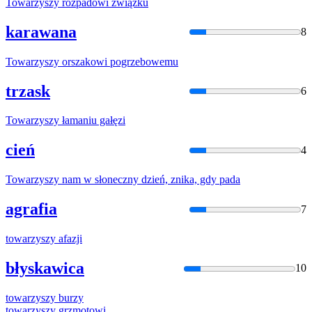
Towarzyszy
rozpadowi związku
karawana
8
Towarzyszy
orszakowi pogrzebowemu
trzask
6
Towarzyszy
łamaniu gałęzi
cień
4
Towarzyszy
nam
w
słoneczny dzień, znika, gdy pada
agrafia
7
towarzyszy
afazji
błyskawica
10
towarzyszy
burzy
towarzyszy
grzmotowi