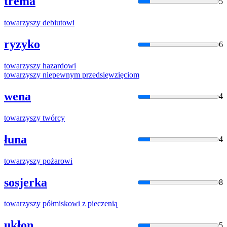
trema
5
towarzyszy
debiutowi
ryzyko
6
towarzyszy
hazardowi
towarzyszy
niepewnym przedsięwzięciom
wena
4
towarzyszy
twórcy
łuna
4
towarzyszy
pożarowi
sosjerka
8
towarzyszy
półmiskowi z pieczenią
ukłon
5