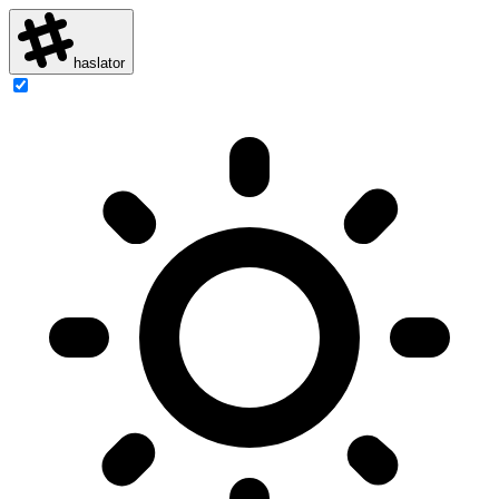
haslator