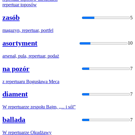
repertuar
toposów
zasób
5
magazyn,
repertuar
, portfel
asortyment
10
arsenał, pula,
repertuar
, podaż
na pozór
7
z
repertuar
u Bogusława Meca
diament
7
W
repertuar
ze zespołu Bajm, „... i sól”
ballada
7
W
repertuar
ze Okudżawy