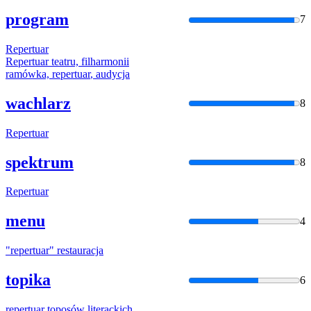
program
7
Repertuar
Repertuar
teatru, filharmonii
ramówka,
repertuar
, audycja
wachlarz
8
Repertuar
spektrum
8
Repertuar
menu
4
"
repertuar
" restauracja
topika
6
repertuar
toposów literackich