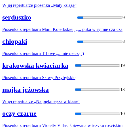
W jej
repertuar
ze piosenka „Mały książę”
serduszko
9
Piosenka z
repertuar
u Marii Koterbskiej: „... puka w rytmie cza-cza
chłopaki
8
Piosenka z
repertuar
u T.Love „... nie płaczą”)
krakowska kwiaciarka
19
Piosenka z
repertuar
u Sławy Przybylskiej
majka jeżowska
13
W jej
repertuar
ze „Najpiękniejsza w klasie”
oczy czarne
10
Piosenka z
repertuar
u Violetty Villas, śpiewana w języku rosyjskim