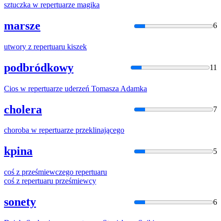
sztuczka w
repertuar
ze magika
marsze
6
utwory z
repertuar
u kiszek
podbródkowy
11
Cios w
repertuar
ze uderzeń Tomasza Adamka
cholera
7
choroba w
repertuar
ze przeklinającego
kpina
5
coś z prześmiewczego
repertuar
u
coś z
repertuar
u prześmiewcy
sonety
6