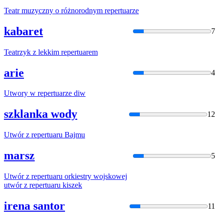
Teatr muzyczny o różnorodnym
repertuar
ze
kabaret
7
Teatrzyk z lekkim
repertuar
em
arie
4
Utwory w
repertuar
ze diw
szklanka wody
12
Utwór z
repertuar
u Bajmu
marsz
5
Utwór z
repertuar
u orkiestry wojskowej
utwór z
repertuar
u kiszek
irena santor
11