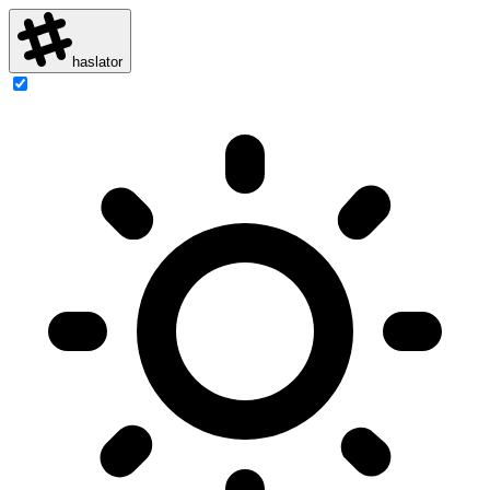
haslator