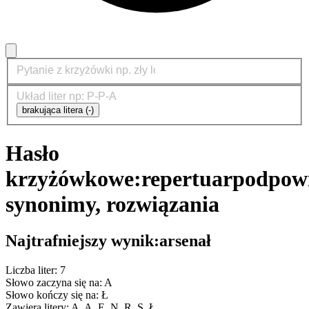
brakująca litera (-)
Hasło
krzyżówkowe:
repertuar
podpowi
synonimy, rozwiązania
Najtrafniejszy wynik:
arsenał
Liczba liter: 7
Słowo zaczyna się na: A
Słowo kończy się na: Ł
Zawiera litery: A, A, E, N, R, S, Ł