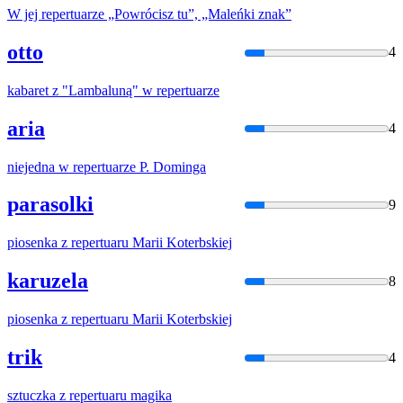
W jej
repertuar
ze „Powrócisz tu”, „Maleńki znak”
otto
4
kabaret z "Lambaluną" w
repertuar
ze
aria
4
niejedna w
repertuar
ze P. Dominga
parasolki
9
piosenka z
repertuar
u Marii Koterbskiej
karuzela
8
piosenka z
repertuar
u Marii Koterbskiej
trik
4
sztuczka z
repertuar
u magika