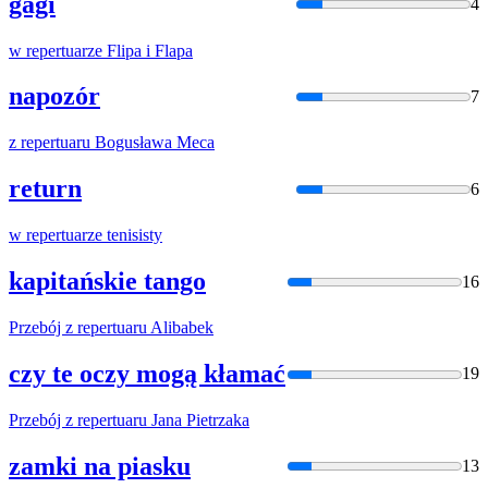
gagi
4
w
repertuar
ze Flipa i Flapa
napozór
7
z
repertuar
u Bogusława Meca
return
6
w
repertuar
ze tenisisty
kapitańskie tango
16
Przebój z
repertuar
u Alibabek
czy te oczy mogą kłamać
19
Przebój z
repertuar
u Jana Pietrzaka
zamki na piasku
13