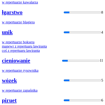
w
repertuar
ze kawalarza
łgarstwo
8
w
repertuar
ze blagiera
unik
4
w
repertuar
ze boksera
manewr z
repertuar
u lawiranta
coś z
repertuar
u lawiranta
cieniowanie
11
w
repertuar
ze rysownika
wózek
5
w
repertuar
ze zapaśnika
piruet
6