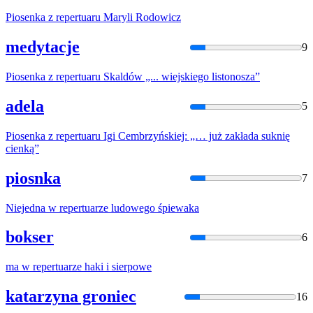
Piosenka z
repertuar
u Maryli Rodowicz
medytacje
9
Piosenka z
repertuar
u Skaldów „... wiejskiego listonosza”
adela
5
Piosenka z
repertuar
u Igi Cembrzyńskiej: „… już zakłada suknię
cienką”
piosnka
7
Niejedna w
repertuar
ze ludowego śpiewaka
bokser
6
ma w
repertuar
ze haki i sierpowe
katarzyna groniec
16