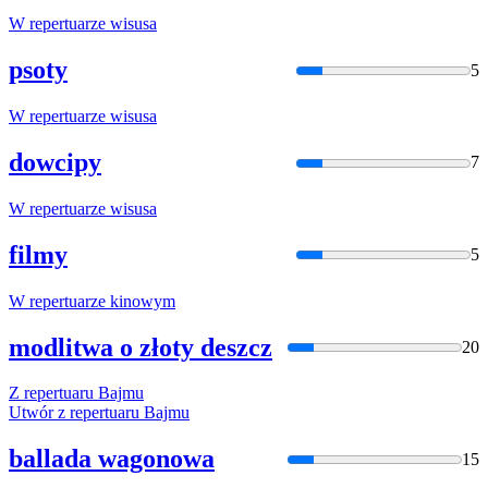
W
repertuar
ze wisusa
psoty
5
W
repertuar
ze wisusa
dowcipy
7
W
repertuar
ze wisusa
filmy
5
W
repertuar
ze kinowym
modlitwa o złoty deszcz
20
Z
repertuar
u Bajmu
Utwór z
repertuar
u Bajmu
ballada wagonowa
15