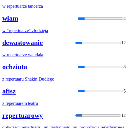
w
repertuar
ze tancerza
włam
4
w "
repertuar
ze" złodzieja
dewastowanie
12
w
repertuar
ze wandala
ochziuta
8
z
repertuar
u Shakin Dudiego
afisz
5
z
repertuar
em teatru
repertuarowy
12
dotyczący
repertuar
u - np. teatralnego, np. propozycja
repertuar
owa.