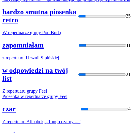
bardzo smutna piosenka
25
retro
W
repertuar
ze grupy Pod Budą
zapomniałam
11
z
repertuar
u Urszuli Sipińskiej
w odpowiedzi na twój
21
list
Z
repertuar
u grupy Feel
Piosenka w
repertuar
ze grupy Feel
czar
4
Z
repertuar
u Alibabek, „Tango czarny ...”