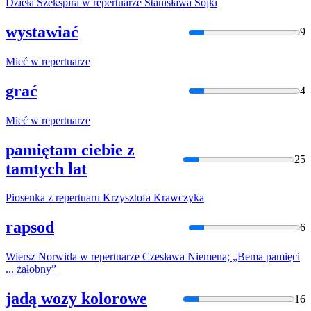
Dzieła Szekspira w
repertuar
ze Stanisława Sojki
wystawiać
9
Mieć w
repertuar
ze
grać
4
Mieć w
repertuar
ze
pamiętam ciebie z
25
tamtych lat
Piosenka z
repertuar
u Krzysztofa Krawczyka
rapsod
6
Wiersz Norwida w
repertuar
ze Czesława Niemena; „Bema pamięci
... żałobny”
jadą wozy kolorowe
16