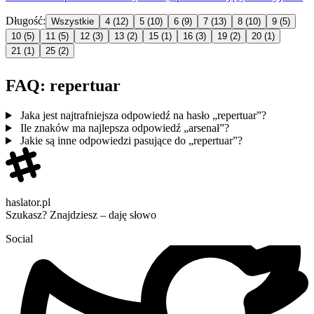
Długość:
Wszystkie
4
(12)
5
(10)
6
(9)
7
(13)
8
(10)
9
(5)
10
(5)
11
(5)
12
(3)
13
(2)
15
(1)
16
(3)
19
(2)
20
(1)
21
(1)
25
(2)
FAQ: repertuar
Jaka jest najtrafniejsza odpowiedź na hasło „repertuar”?
Ile znaków ma najlepsza odpowiedź „arsenał”?
Jakie są inne odpowiedzi pasujące do „repertuar”?
haslator.pl
Szukasz? Znajdziesz – daję słowo
Social