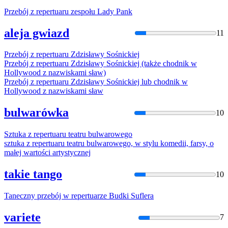
Przebój z
repertuar
u zespołu Lady Pank
aleja gwiazd
11
Przebój z
repertuar
u Zdzisławy Sośnickiej
Przebój z
repertuar
u Zdzisławy Sośnickiej (także chodnik w
Hollywood z nazwiskami sław)
Przebój z
repertuar
u Zdzisławy Sośnickiej lub chodnik w
Hollywood z nazwiskami sław
bulwarówka
10
Sztuka z
repertuar
u teatru bulwarowego
sztuka z
repertuar
u teatru bulwarowego, w stylu komedii, farsy, o
małej wartości artystycznej
takie tango
10
Taneczny przebój w
repertuar
ze Budki Suflera
variete
7