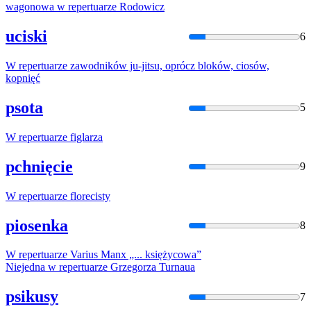
wagonowa w
repertuar
ze Rodowicz
uciski
6
W
repertuar
ze zawodników ju-jitsu, oprócz bloków, ciosów,
kopnięć
psota
5
W
repertuar
ze figlarza
pchnięcie
9
W
repertuar
ze florecisty
piosenka
8
W
repertuar
ze Varius Manx „... księżycowa”
Niejedna w
repertuar
ze Grzegorza Turnaua
psikusy
7