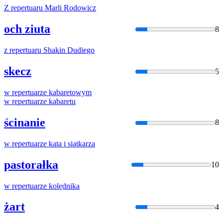
Z
repertuar
u Marli Rodowicz
och ziuta
8
z
repertuar
u Shakin Dudiego
skecz
5
w
repertuar
ze kabaretowym
w
repertuar
ze kabaretu
ścinanie
8
w
repertuar
ze kata i siatkarza
pastorałka
10
w
repertuar
ze kolędnika
żart
4