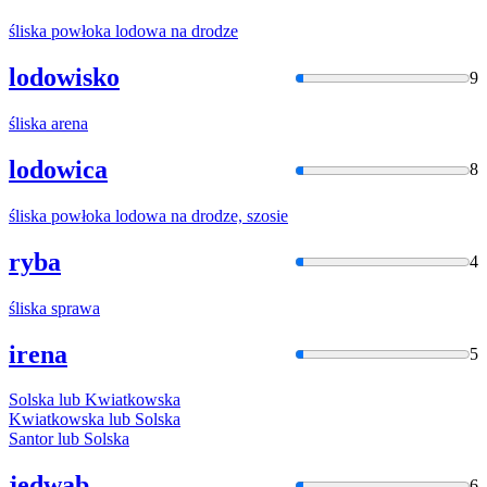
śliska
powłoka lodowa na drodze
lodowisko
9
śliska
arena
lodowica
8
śliska
powłoka lodowa na drodze, szosie
ryba
4
śliska
sprawa
irena
5
Solska
lub Kwiatkowska
Kwiatkowska lub
Solska
Santor lub
Solska
jedwab
6