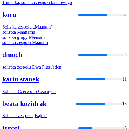
Tancerka,
solistka
zespołu baletowego
kora
4
Solistka
zespołu „Maanam”
solistka
Maanamu
solistka
grupy Maanam
solistka
zespołu Maanam
dmoch
5
solistka
zespołu Dwa Plus Jeden
karin stanek
11
Solistka
Czerwono Czarnych
beata kozidrak
13
Solistka
zespołu „Bajm”
tercet
6