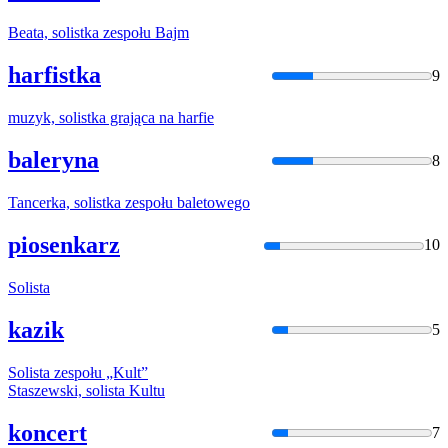
Beata,
solistka
zespołu Bajm
harfistka
9
muzyk,
solistka
grająca na harfie
baleryna
8
Tancerka,
solistka
zespołu baletowego
piosenkarz
10
Solista
kazik
5
Solista
zespołu „Kult”
Staszewski,
solista
Kultu
koncert
7