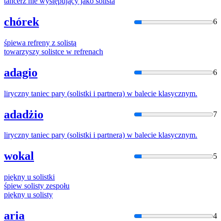
tancerz nie występujący jako
solista
chórek
6
śpiewa refreny z
solistą
towarzyszy
solistce
w refrenach
adagio
6
liryczny taniec pary (
solistki
i partnera) w balecie klasycznym.
adadżio
7
liryczny taniec pary (
solistki
i partnera) w balecie klasycznym.
wokal
5
piękny u
solistki
śpiew
solisty
zespołu
piękny u
solisty
aria
4