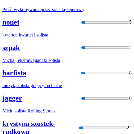
Pieśń wykonywana przez
solistkę
operową
nonet
5
kwartet, kwartet i
solista
szpak
5
Michał, ekstrawagancki
solista
harfista
8
muzyk,
solista
grający na harfie
jagger
6
Mick,
solista
Rolling Stones
krystyna szostek-
22
radkowa