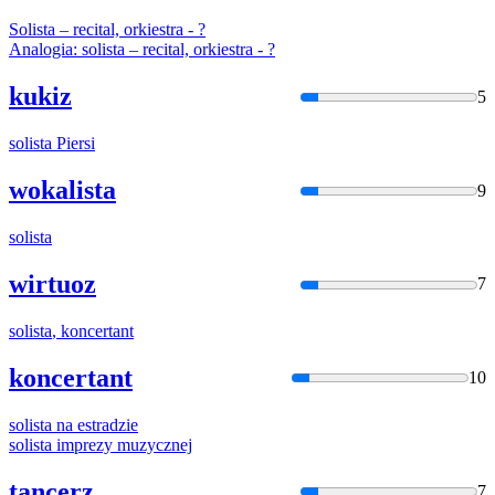
Solista
– recital, orkiestra - ?
Analogia:
solista
– recital, orkiestra - ?
kukiz
5
solista
Piersi
wokalista
9
solista
wirtuoz
7
solista
, koncertant
koncertant
10
solista
na estradzie
solista
imprezy muzycznej
tancerz
7