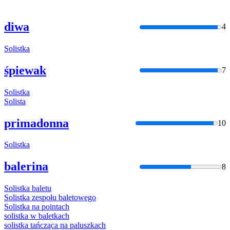
diwa
4
Solistka
śpiewak
7
Solistka
Solista
primadonna
10
Solistka
balerina
8
Solistka
baletu
Solistka
zespołu baletowego
Solistka
na pointach
solistka
w baletkach
solistka
tańcząca na paluszkach