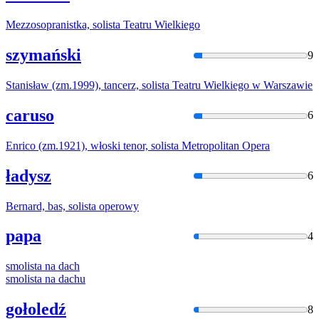
Mezzosopranistka,
solista
Teatru Wielkiego
szymański
9
Stanisław (zm.1999), tancerz,
solista
Teatru Wielkiego w Warszawie
caruso
6
Enrico (zm.1921), włoski tenor,
solista
Metropolitan Opera
ładysz
6
Bernard, bas,
solista
operowy
papa
4
smolista
na dach
smolista
na dachu
gołoledź
8