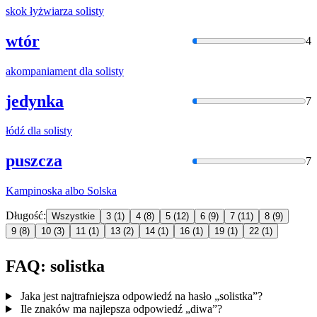
skok łyżwiarza
solisty
wtór
4
akompaniament dla
solisty
jedynka
7
łódź dla
solisty
puszcza
7
Kampinoska albo
Solska
Długość:
Wszystkie
3
(1)
4
(8)
5
(12)
6
(9)
7
(11)
8
(9)
9
(8)
10
(3)
11
(1)
13
(2)
14
(1)
16
(1)
19
(1)
22
(1)
FAQ: solistka
Jaka jest najtrafniejsza odpowiedź na hasło „solistka”?
Ile znaków ma najlepsza odpowiedź „diwa”?