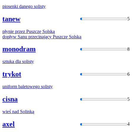
piosenki danego
solisty
tanew
5
płynie przez Puszczę
Solską
dopływ Sanu przecinający Puszczę
Solską
monodram
8
sztuka dla
solisty
trykot
6
uniform baletowego
solisty
cisna
5
wieś nad
Solinką
axel
4