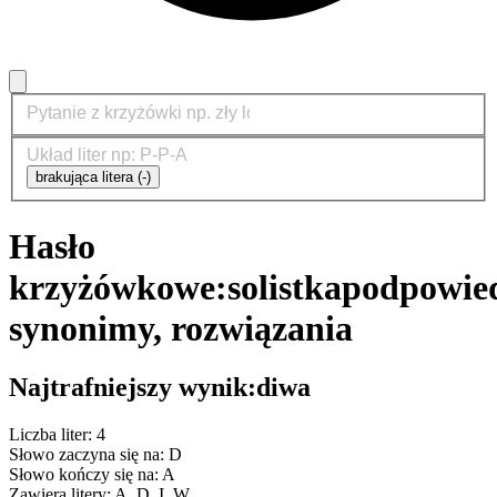
brakująca litera (-)
Hasło
krzyżówkowe:
solistka
podpowied
synonimy, rozwiązania
Najtrafniejszy wynik:
diwa
Liczba liter: 4
Słowo zaczyna się na: D
Słowo kończy się na: A
Zawiera litery: A, D, I, W