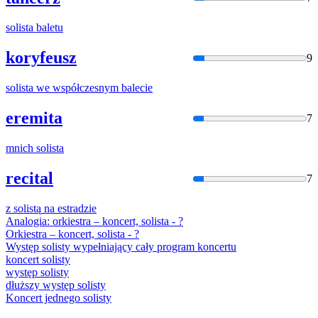
solista
baletu
koryfeusz
9
solista
we współczesnym balecie
eremita
7
mnich
solista
recital
7
z
solistą
na estradzie
Analogia: orkiestra – koncert,
solista
- ?
Orkiestra – koncert,
solista
- ?
Występ
solisty
wypełniający cały program koncertu
koncert
solisty
występ
solisty
dłuższy występ
solisty
Koncert jednego
solisty