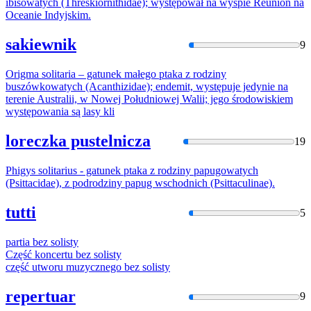
ibisowatych (Threskiornithidae); występował na wyspie Reunion na
Oceanie Indyjskim.
sakiewnik
9
Origma
solitari
a – gatunek małego ptaka z rodziny
buszówkowatych (Acanthizidae); endemit, występuje jedynie na
terenie Australii, w Nowej Południowej Walii; jego środowiskiem
występowania są lasy kli
loreczka pustelnicza
19
Phigys
solitari
us - gatunek ptaka z rodziny papugowatych
(Psittacidae), z podrodziny papug wschodnich (Psittaculinae).
tutti
5
partia bez
solisty
Część koncertu bez
solisty
część utworu muzycznego bez
solisty
repertuar
9