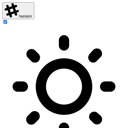
haslator