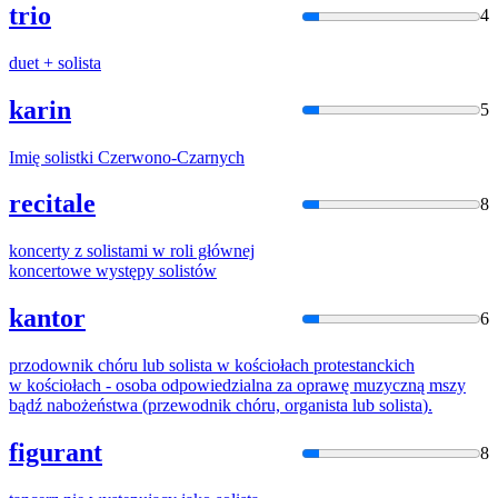
trio
4
duet +
solista
karin
5
Imię
solistki
Czerwono-Czarnych
recitale
8
koncerty z
solista
mi w roli głównej
koncertowe występy
solistów
kantor
6
przodownik chóru lub
solista
w kościołach protestanckich
w kościołach - osoba odpowiedzialna za oprawę muzyczną mszy
bądź nabożeństwa (przewodnik chóru, organista lub
solista
).
figurant
8