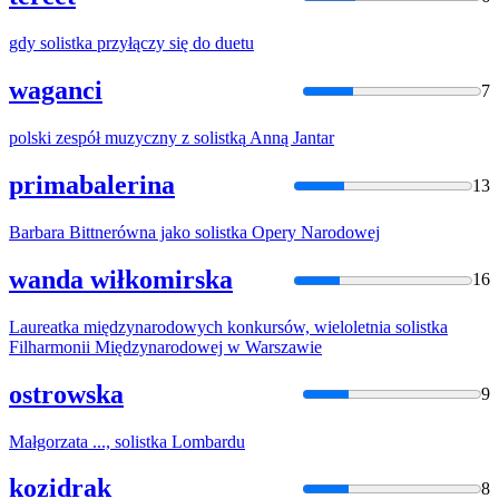
gdy
solistka
przyłączy się do duetu
waganci
7
polski zespół muzyczny z
solistką
Anną Jantar
primabalerina
13
Barbara Bittnerówna jako
solistka
Opery Narodowej
wanda wiłkomirska
16
Laureatka międzynarodowych konkursów, wieloletnia
solistka
Filharmonii Międzynarodowej w Warszawie
ostrowska
9
Małgorzata ...,
solistka
Lombardu
kozidrak
8