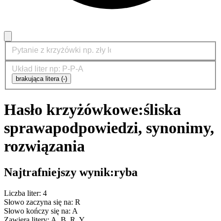
brakująca litera (-)
Hasło krzyżówkowe:
śliska
sprawa
podpowiedzi, synonimy,
rozwiązania
Najtrafniejszy wynik:
ryba
Liczba liter: 4
Słowo zaczyna się na: R
Słowo kończy się na: A
Zawiera litery: A, B, R, Y