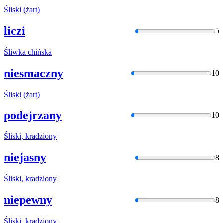
Śliski
(żart)
liczi
5
Śliwka
chińska
niesmaczny
10
Śliski
(żart)
podejrzany
10
Śliski
, kradziony
niejasny
8
Śliski
, kradziony
niepewny
8
Śliski
, kradziony