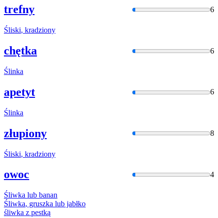
trefny
6
Śliski
, kradziony
chętka
6
Ślinka
apetyt
6
Ślinka
złupiony
8
Śliski
, kradziony
owoc
4
Śliwka
lub banan
Śliwka
, gruszka lub jabłko
śliwka
z pestką