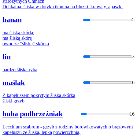
starożytnych Chinach
Delikatna,
śliska
w dotyku tkanina na bluzki, krawaty, apaszki
banan
5
ma
śliską
skórkę
ma
śliską
skórę
owoc ze "
śliską
" skórką
lin
3
bardzo
śliska
ryba
maślak
6
Z kapeluszem pokrytym
śliską
skórką
śliski
grzyb
huba podbrzeźniak
16
Leccinum scabrum - grzyb z rodziny borowikowatych o brązowym
kapeluszu ze
śliską
, lepką powierzchnią.