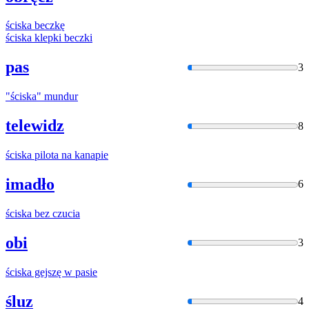
ściska
beczkę
ściska
klepki beczki
pas
3
"
ściska
" mundur
telewidz
8
ściska
pilota na kanapie
imadło
6
ściska
bez czucia
obi
3
ściska
gejszę w pasie
śluz
4