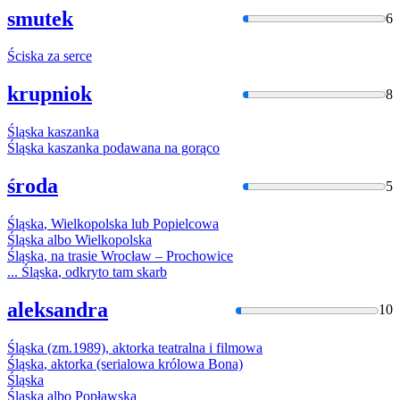
smutek
6
Ściska
za serce
krupniok
8
Śląska
kaszanka
Śląska
kaszanka podawana na gorąco
środa
5
Śląska
, Wielkopolska lub Popielcowa
Śląska
albo Wielkopolska
Śląska
, na trasie Wrocław – Prochowice
...
Śląska
, odkryto tam skarb
aleksandra
10
Śląska
(zm.1989), aktorka teatralna i filmowa
Śląska
, aktorka (serialowa królowa Bona)
Śląska
Śląska
albo Popławska