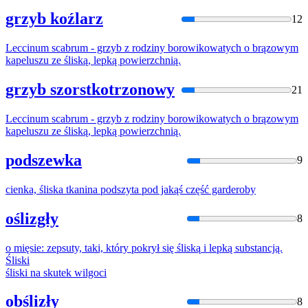
grzyb koźlarz
12
Leccinum scabrum - grzyb z rodziny borowikowatych o brązowym
kapeluszu ze
śliską
, lepką powierzchnią.
grzyb szorstkotrzonowy
21
Leccinum scabrum - grzyb z rodziny borowikowatych o brązowym
kapeluszu ze
śliską
, lepką powierzchnią.
podszewka
9
cienka,
śliska
tkanina podszyta pod jakąś część garderoby
oślizgły
8
o mięsie: zepsuty, taki, który pokrył się
śliską
i lepką substancją.
Śliski
śliski
na skutek wilgoci
obślizły
8