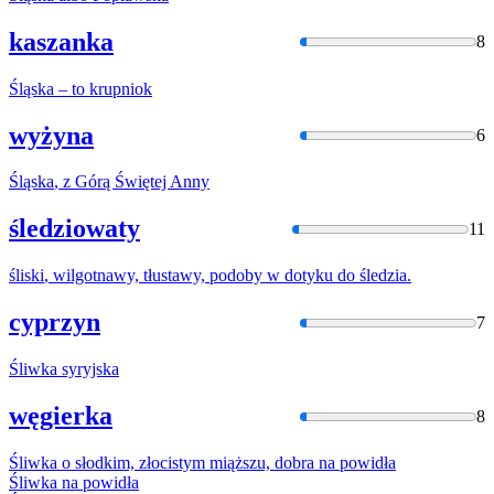
kaszanka
8
Śląska
– to krupniok
wyżyna
6
Śląska
, z Górą Świętej Anny
śledziowaty
11
śliski
, wilgotnawy, tłustawy, podoby w dotyku do śledzia.
cyprzyn
7
Śliwka
syryjska
węgierka
8
Śliwka
o słodkim, złocistym miąższu, dobra na powidła
Śliwka
na powidła