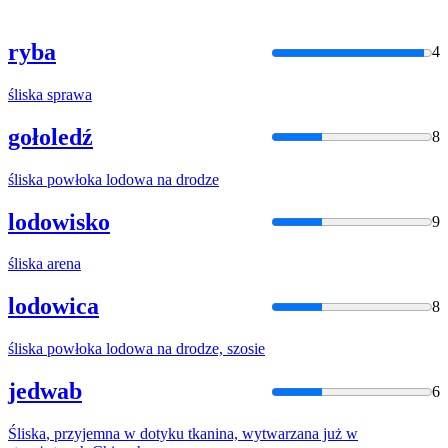
ryba
4
śliska
sprawa
gołoledź
8
śliska
powłoka lodowa na drodze
lodowisko
9
śliska
arena
lodowica
8
śliska
powłoka lodowa na drodze, szosie
jedwab
6
Śliska
, przyjemna w dotyku tkanina, wytwarzana już w