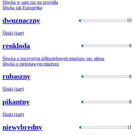
Śliwka
w sam raz na powidła
śliwka
jak Europejka
dwuznaczny
10
Śliski
(żart)
renkloda
8
Śliwka
o soczystym żółtozielonym miąższu, np. ulena
śliwka
o zielonawym miąższu
rubaszny
8
Śliski
(żart)
pikantny
8
Śliski
(żart)
niewybredny
11