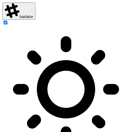
haslator