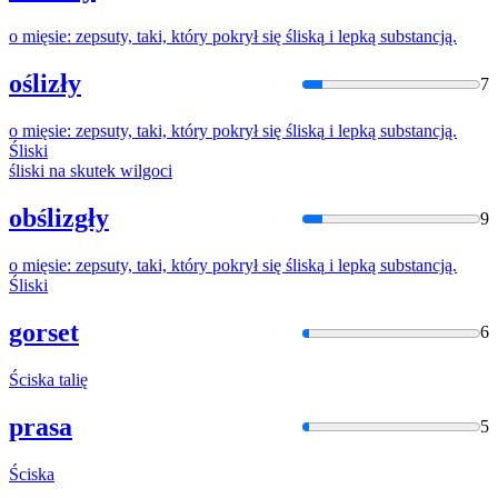
o mięsie: zepsuty, taki, który pokrył się
śliską
i lepką substancją.
oślizły
7
o mięsie: zepsuty, taki, który pokrył się
śliską
i lepką substancją.
Śliski
śliski
na skutek wilgoci
obślizgły
9
o mięsie: zepsuty, taki, który pokrył się
śliską
i lepką substancją.
Śliski
gorset
6
Ściska
talię
prasa
5
Ściska