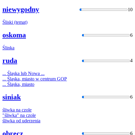
niewygodny
10
Śliski
(temat)
oskoma
6
Ślinka
ruda
4
...
Śląska
lub Nowa ...
...
Śląska
, miasto w centrum GOP
...
Śląska
, miasto
siniak
6
śliwka
na czole
"
śliwka
" na czole
śliwka
od uderzenia
obręcz
6