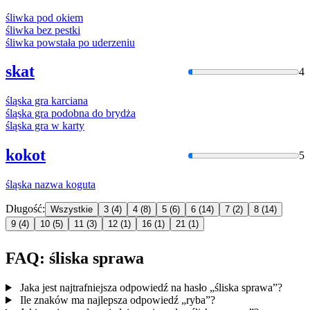
śliwka
pod okiem
śliwka
bez pestki
śliwka
powstała po uderzeniu
skat
4
śląska
gra karciana
śląska
gra podobna do brydża
śląska
gra w karty
kokot
5
śląska
nazwa koguta
Długość:
Wszystkie
3
(4)
4
(8)
5
(6)
6
(14)
7
(2)
8
(14)
9
(4)
10
(5)
11
(3)
12
(1)
16
(1)
21
(1)
FAQ: śliska sprawa
Jaka jest najtrafniejsza odpowiedź na hasło „śliska sprawa”?
Ile znaków ma najlepsza odpowiedź „ryba”?