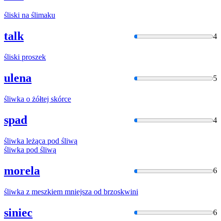
śliski
na ślimaku
talk
4
śliski
proszek
ulena
5
śliwka
o żółtej skórce
spad
4
śliwka
leżąca pod śliwą
śliwka
pod śliwą
morela
6
śliwka
z meszkiem mniejsza od brzoskwini
siniec
6