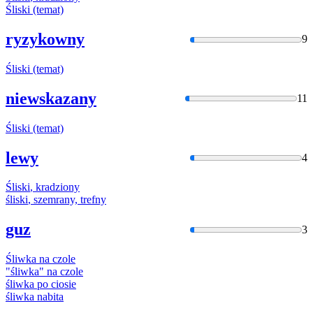
Śliski
(temat)
ryzykowny
9
Śliski
(temat)
niewskazany
11
Śliski
(temat)
lewy
4
Śliski
, kradziony
śliski
, szemrany, trefny
guz
3
Śliwka
na czole
"
śliwka
" na czole
śliwka
po ciosie
śliwka
nabita