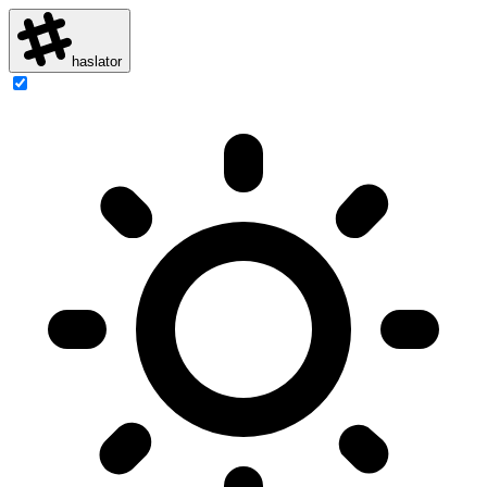
haslator