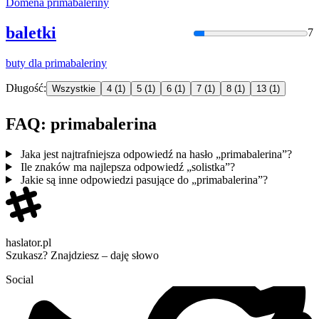
Domena
primabaleriny
baletki
7
buty dla
primabaleriny
Długość:
Wszystkie
4
(1)
5
(1)
6
(1)
7
(1)
8
(1)
13
(1)
FAQ: primabalerina
Jaka jest najtrafniejsza odpowiedź na hasło „primabalerina”?
Ile znaków ma najlepsza odpowiedź „solistka”?
Jakie są inne odpowiedzi pasujące do „primabalerina”?
haslator.pl
Szukasz? Znajdziesz – daję słowo
Social