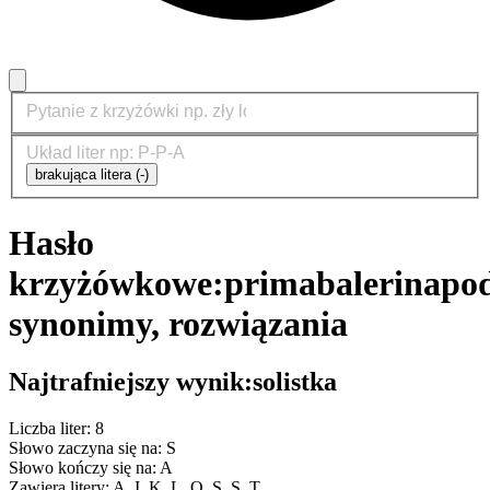
brakująca litera (-)
Hasło
krzyżówkowe:
primabalerina
po
synonimy, rozwiązania
Najtrafniejszy wynik:
solistka
Liczba liter: 8
Słowo zaczyna się na: S
Słowo kończy się na: A
Zawiera litery: A, I, K, L, O, S, S, T