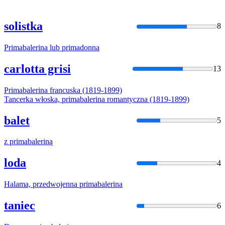
solistka
8
Primabalerina
lub primadonna
carlotta grisi
13
Primabalerina
francuska (1819-1899)
Tancerka włoska,
primabalerina
romantyczna (1819-1899)
balet
5
z
primabaleriną
loda
4
Halama, przedwojenna
primabalerina
taniec
6