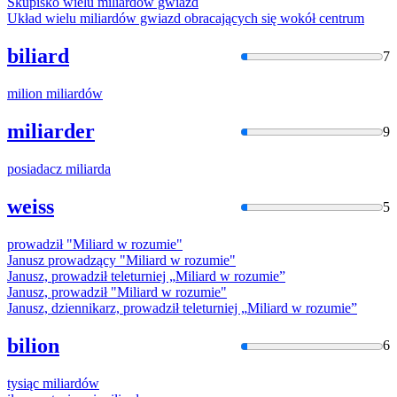
Skupisko wielu
miliard
ów gwiazd
Układ wielu
miliard
ów gwiazd obracających się wokół centrum
biliard
7
milion
miliard
ów
miliarder
9
posiadacz
miliard
a
weiss
5
prowadził "
Miliard
w rozumie"
Janusz prowadzący "
Miliard
w rozumie"
Janusz, prowadził teleturniej „
Miliard
w rozumie”
Janusz, prowadził "
Miliard
w rozumie"
Janusz, dziennikarz, prowadził teleturniej „
Miliard
w rozumie”
bilion
6
tysiąc
miliard
ów