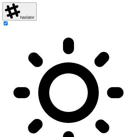
haslator