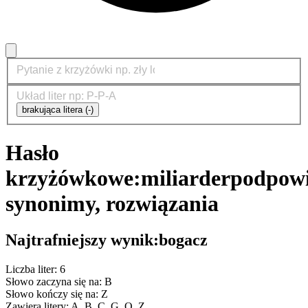
brakująca litera (-)
Hasło
krzyżówkowe:
miliarder
podpowi
synonimy, rozwiązania
Najtrafniejszy wynik:
bogacz
Liczba liter: 6
Słowo zaczyna się na: B
Słowo kończy się na: Z
Zawiera litery: A, B, C, G, O, Z