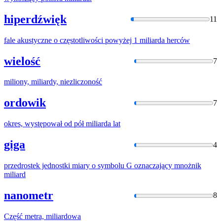
hiperdźwięk
11
fale akustyczne o częstotliwości powyżej 1
miliard
a herców
wielość
7
miliony,
miliard
y, niezliczoność
ordowik
7
okres, występował od pół
miliard
a lat
giga
4
przedrostek jednostki miary o symbolu G oznaczający mnożnik
miliard
nanometr
8
Część metra,
miliard
owa