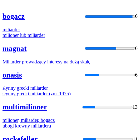
bogacz
6
miliarder
milioner lub
miliarder
magnat
6
Miliarder
prowadzący interesy na dużą skalę
onasis
6
słynny grecki
miliarder
słynny grecki
miliarder
(zm. 1975)
multimilioner
13
milioner,
miliarder
, bogacz
ubogi krewny
miliarder
a
rockefeller
11