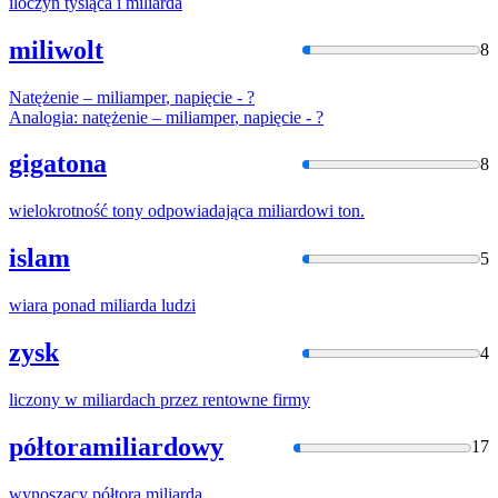
iloczyn tysiąca i
miliard
a
miliwolt
8
Natężenie –
miliamper
, napięcie - ?
Analogia: natężenie –
miliamper
, napięcie - ?
gigatona
8
wielokrotność tony odpowiadająca
miliard
owi ton.
islam
5
wiara ponad
miliard
a ludzi
zysk
4
liczony w
miliard
ach przez rentowne firmy
półtoramiliardowy
17
wynoszący półtora
miliard
a.