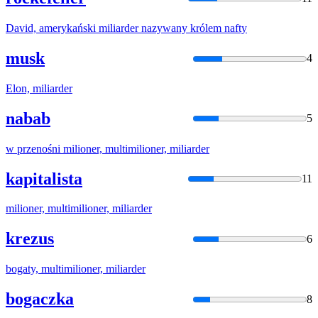
David, amerykański
miliarder
nazywany królem nafty
musk
4
Elon,
miliarder
nabab
5
w przenośni milioner, multimilioner,
miliarder
kapitalista
11
milioner, multimilioner,
miliarder
krezus
6
bogaty, multimilioner,
miliarder
bogaczka
8