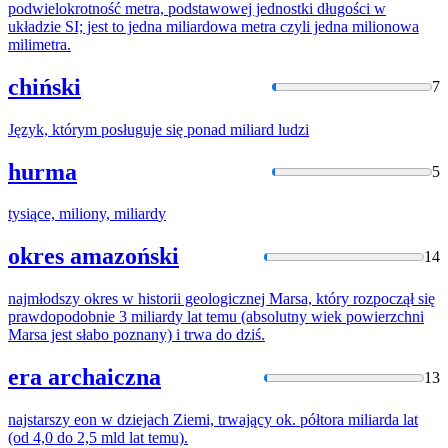
podwielokrotność metra, podstawowej jednostki długości w
układzie SI; jest to jedna
miliard
owa metra czyli jedna milionowa
milimetra.
chiński
7
Język, którym posługuje się ponad
miliard
ludzi
hurma
5
tysiące, miliony,
miliard
y
okres amazoński
14
najmłodszy okres w historii geologicznej Marsa, który rozpoczął się
prawdopodobnie 3
miliard
y lat temu (absolutny wiek powierzchni
Marsa jest słabo poznany) i trwa do dziś.
era archaiczna
13
najstarszy eon w dziejach Ziemi, trwający ok. półtora
miliard
a lat
(od 4,0 do 2,5 mld lat temu).