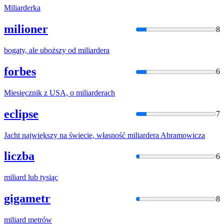
Miliarder
ka
milioner
8
bogaty, ale uboższy od
miliarder
a
forbes
6
Miesięcznik z USA, o
miliarder
ach
eclipse
7
Jacht największy na świecie, własność
miliarder
a Abramowicza
liczba
6
miliard
lub tysiąc
gigametr
8
miliard
metrów