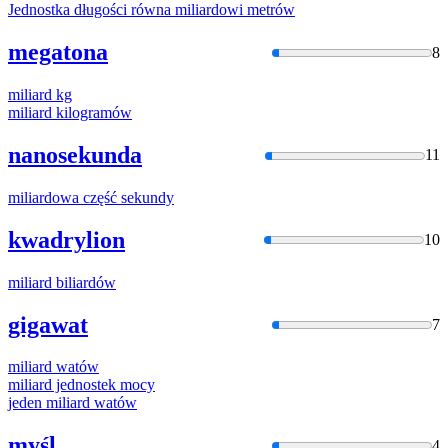
Jednostka długości równa
miliard
owi metrów
megatona
8
miliard
kg
miliard
kilogramów
nanosekunda
11
miliard
owa część sekundy
kwadrylion
10
miliard
biliardów
gigawat
7
miliard
watów
miliard
jednostek mocy
jeden
miliard
watów
myśl
4