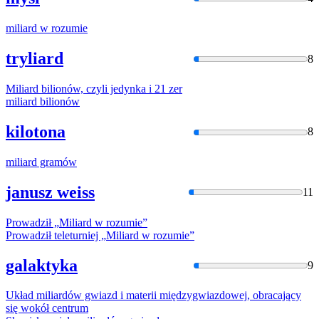
miliard
w rozumie
tryliard
8
Miliard
bilionów, czyli jedynka i 21 zer
miliard
bilionów
kilotona
8
miliard
gramów
janusz weiss
11
Prowadził „
Miliard
w rozumie”
Prowadził teleturniej „
Miliard
w rozumie”
galaktyka
9
Układ
miliard
ów gwiazd i materii międzygwiazdowej, obracający
się wokół centrum