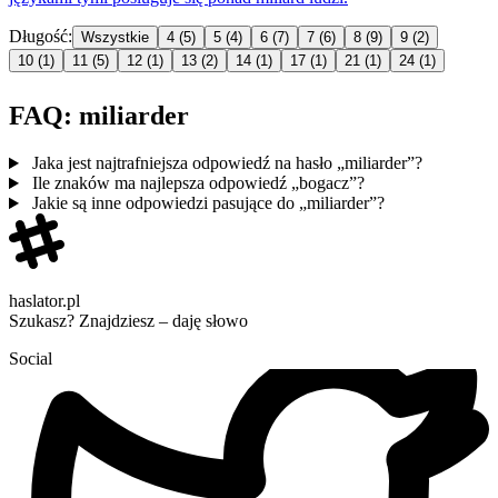
Długość:
Wszystkie
4
(5)
5
(4)
6
(7)
7
(6)
8
(9)
9
(2)
10
(1)
11
(5)
12
(1)
13
(2)
14
(1)
17
(1)
21
(1)
24
(1)
FAQ: miliarder
Jaka jest najtrafniejsza odpowiedź na hasło „miliarder”?
Ile znaków ma najlepsza odpowiedź „bogacz”?
Jakie są inne odpowiedzi pasujące do „miliarder”?
haslator.pl
Szukasz? Znajdziesz – daję słowo
Social