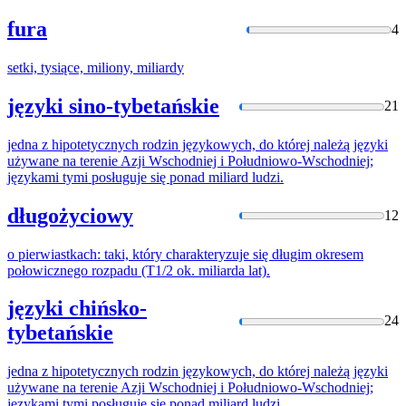
fura
4
setki, tysiące, miliony,
miliard
y
języki sino-tybetańskie
21
jedna z hipotetycznych rodzin językowych, do której należą języki
używane na terenie Azji Wschodniej i Południowo-Wschodniej;
językami tymi posługuje się ponad
miliard
ludzi.
długożyciowy
12
o pierwiastkach: taki, który charakteryzuje się długim okresem
połowicznego rozpadu (T1/2 ok.
miliard
a lat).
języki chińsko-
24
tybetańskie
jedna z hipotetycznych rodzin językowych, do której należą języki
używane na terenie Azji Wschodniej i Południowo-Wschodniej;
językami tymi posługuje się ponad
miliard
ludzi.