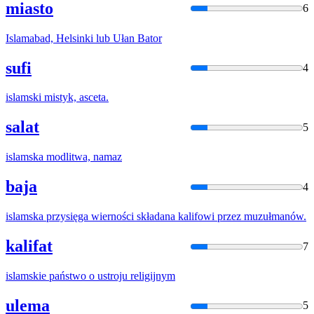
miasto
6
Islam
abad, Helsinki lub Ułan Bator
sufi
4
islam
ski mistyk, asceta.
salat
5
islam
ska modlitwa, namaz
baja
4
islam
ska przysięga wierności składana kalifowi przez muzułmanów.
kalifat
7
islam
skie państwo o ustroju religijnym
ulema
5