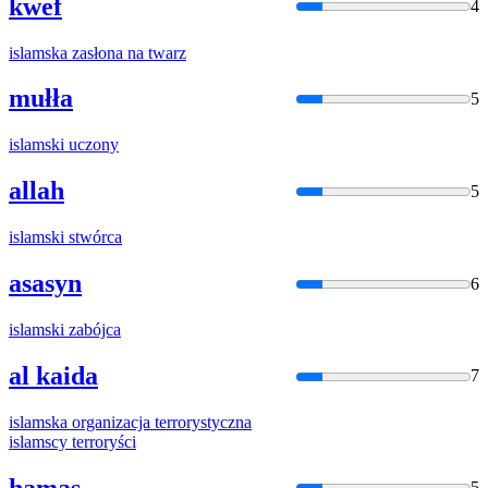
kwef
4
islam
ska zasłona na twarz
mułła
5
islam
ski uczony
allah
5
islam
ski stwórca
asasyn
6
islam
ski zabójca
al kaida
7
islam
ska organizacja terrorystyczna
islam
scy terroryści
hamas
5