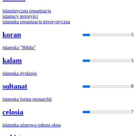
islam
istyczna organizacja
islam
scy terroryści
islam
ska organizacja terrorystyczna
koran
5
islam
ska "Biblia"
kalam
5
islam
ska dyskusja
sułtanat
8
islam
ska forma monarchii
celosia
7
islam
ska ażurowa osłona okna