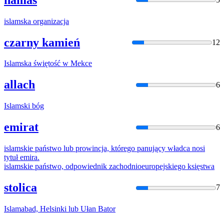
islam
ska organizacja
czarny kamień
12
Islam
ska świętość w Mekce
allach
6
Islam
ski bóg
emirat
6
islam
skie państwo lub prowincja, którego panujący władca nosi
tytuł emira.
islam
skie państwo, odpowiednik zachodnioeuropejskiego księstwa
stolica
7
Islam
abad, Helsinki lub Ułan Bator