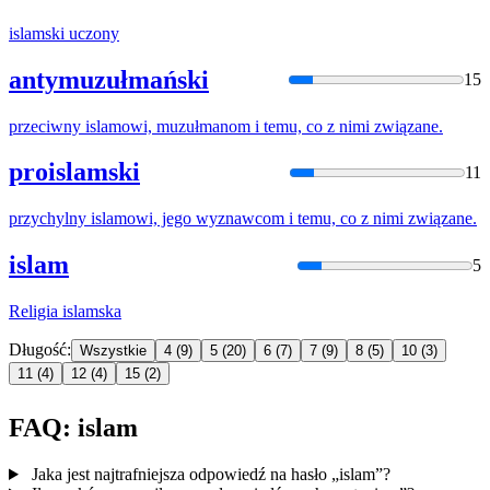
islam
ski uczony
antymuzułmański
15
przeciwny
islam
owi, muzułmanom i temu, co z nimi związane.
proislamski
11
przychylny
islam
owi, jego wyznawcom i temu, co z nimi związane.
islam
5
Religia
islam
ska
Długość:
Wszystkie
4
(9)
5
(20)
6
(7)
7
(9)
8
(5)
10
(3)
11
(4)
12
(4)
15
(2)
FAQ: islam
Jaka jest najtrafniejsza odpowiedź na hasło „islam”?