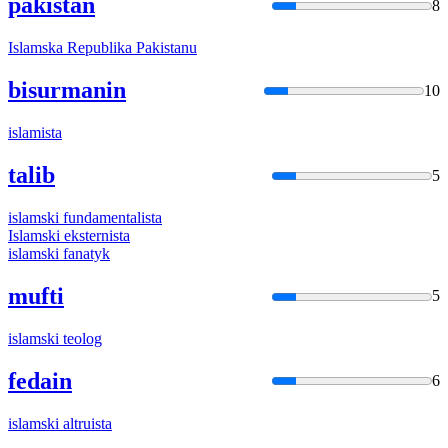
pakistan
8
Islam
ska Republika Pakistanu
bisurmanin
10
islam
ista
talib
5
islam
ski fundamentalista
Islam
ski eksternista
islam
ski fanatyk
mufti
5
islam
ski teolog
fedain
6
islam
ski altruista