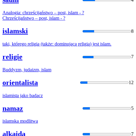
Analogia: chrześcijaństwo – post,
islam
- ?
Chrześcijaństwo – post,
islam
- ?
islamski
8
taki, którego religią (także: dominującą religią) jest
islam
.
religie
7
Buddyzm, judaizm,
islam
orientalista
12
islam
ista jako badacz
namaz
5
islam
ska modlitwa
alkaida
7