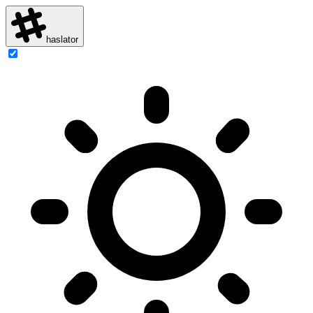
haslator