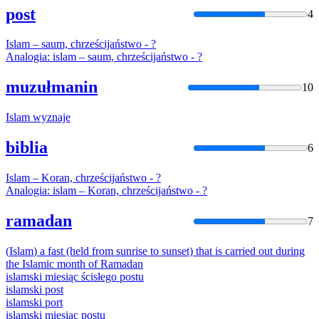
post
4
Islam
– saum, chrześcijaństwo - ?
Analogia:
islam
– saum, chrześcijaństwo - ?
muzułmanin
10
Islam
wyznaje
biblia
6
Islam
– Koran, chrześcijaństwo - ?
Analogia:
islam
– Koran, chrześcijaństwo - ?
ramadan
7
(
Islam
) a fast (held from sunrise to sunset) that is carried out during
the
Islam
ic month of Ramadan
islam
ski miesiąc ścisłego postu
islam
ski post
islam
ski port
islam
ski miesiąc postu