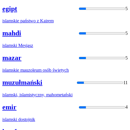
egipt
5
islam
skie państwo z Kairem
mahdi
5
islam
ski Mesjasz
mazar
5
islam
skie mauzoleum osób świętych
muzułmański
11
islam
ski,
islam
istyczny, mahometański
emir
4
islam
ski dostojnik