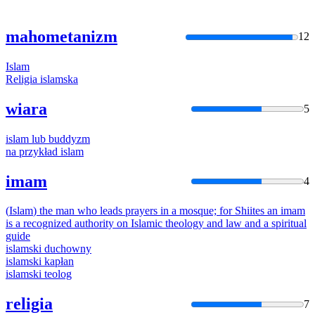
mahometanizm
12
Islam
Religia
islam
ska
wiara
5
islam
lub buddyzm
na przykład
islam
imam
4
(
Islam
) the man who leads prayers in a mosque; for Shiites an imam
is a recognized authority on
Islam
ic theology and law and a spiritual
guide
islam
ski duchowny
islam
ski kapłan
islam
ski teolog
religia
7