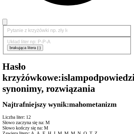
brakująca litera (-)
Hasło
krzyżówkowe:
islam
podpowiedzi
synonimy, rozwiązania
Najtrafniejszy wynik:
mahometanizm
Liczba liter: 12
Słowo zaczyna się na: M
Słowo kończy się na: M
Zawiera litery: A, A, E, H, I, M, M, M, N, O, T, Z