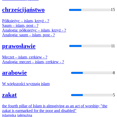
chrześcijaństwo
15
Półksiężyc –
islam
, krzyż - ?
Saum –
islam
, post - ?
Analogia: półksiężyc –
islam
, krzyż - ?
Analogia: saum –
islam
, post - ?
prawosławie
11
Meczet –
islam
, cerkiew - ?
Analogia: meczet –
islam
, cerkiew - ?
arabowie
8
W większości wyznają
islam
zakat
5
the fourth pillar of
Islam
is almsgiving as an act of worship; "the
zakat is earmarked for the poor and disabled"
islam
ska jałmużna