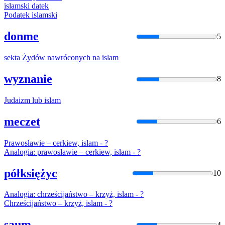
islam
ski datek
Podatek
islam
ski
donme
5
sekta Żydów nawróconych na
islam
wyznanie
8
Judaizm lub
islam
meczet
6
Prawosławie – cerkiew,
islam
- ?
Analogia: prawosławie – cerkiew,
islam
- ?
półksiężyc
10
Analogia: chrześcijaństwo – krzyż,
islam
- ?
Chrześcijaństwo – krzyż,
islam
- ?
saum
4