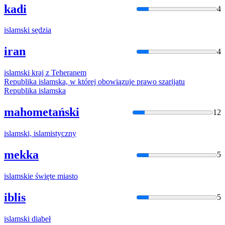
kadi
4
islam
ski sędzia
iran
4
islam
ski kraj z Teheranem
Republika
islam
ska, w której obowiązuje prawo szarijatu
Republika
islam
ska
mahometański
12
islam
ski,
islam
istyczny
mekka
5
islam
skie święte miasto
iblis
5
islam
ski diabeł