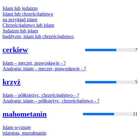
Islam
lub judaizm
Islam
lub chrześcijaństwo
na przykład
islam
Chrześcijaństwo lub
islam
Judaizm lub
islam
buddyzm,
islam
lub chrześcijaństwo
cerkiew
7
Islam
– meczet, prawosławie - ?
Analogia:
islam
– meczet, prawosławie - ?
krzyż
5
Islam
– półksiężyc, chrześcijaństwo - ?
Analogia:
islam
– półksiężyc, chrześcijaństwo - ?
mahometanin
11
Islam
wyznaje
islam
ista, muzułmanin