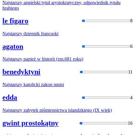
Najstarszy
angielski tytuł arystokratyczny, odpowiednik tytułu
hrabiego
le figaro
8
Najstarszy
dziennik francuski
agaton
6
Najstarszy
papież
w
historii (zm.681 roku)
benedyktyni
11
Najstarszy
katolicki zakon mnisi
edda
4
Najstarszy
zabytek piśmiennictwa islandzkiego (IX wiek)
gwint prostokątny
16