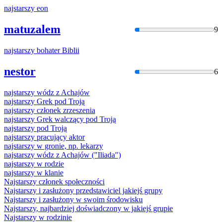
najstarszy
eon
matuzalem
9
najstarszy
bohater Biblii
nestor
6
najstarszy
wódz z Achajów
najstarszy
Grek pod Troją
najstarszy
członek zrzeszenia
najstarszy
Grek walczący pod Troją
najstarszy
pod Troją
najstarszy
pracujący aktor
najstarszy
w
gronie, np. lekarzy
najstarszy
wódz z Achajów ("Iliada")
najstarszy
w
rodzie
najstarszy
w
klanie
Najstarszy
członek społeczności
Najstarszy
i zasłużony przedstawiciel jakiejś grupy
Najstarszy
i zasłużony
w
swoim środowisku
Najstarszy
, najbardziej doświadczony
w
jakiejś grupie
Najstarszy
w
rodzinie