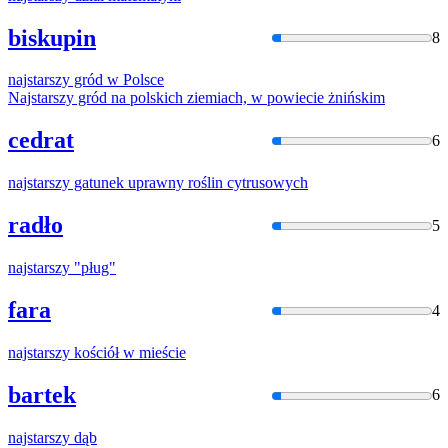
biskupin
8
najstarszy
gród
w
Polsce
Najstarszy
gród na polskich ziemiach,
w
powiecie żnińskim
cedrat
6
najstarszy
gatunek uprawny roślin cytrusowych
radło
5
najstarszy
"pług"
fara
4
najstarszy
kościół
w
mieście
bartek
6
najstarszy
dąb