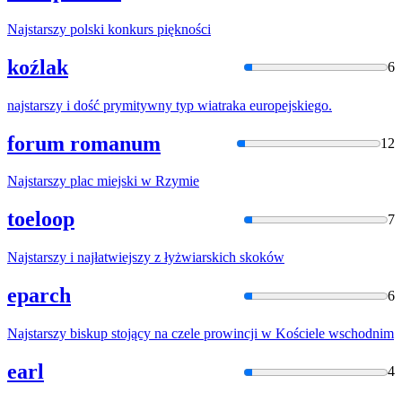
Najstarszy
polski konkurs piękności
koźlak
6
najstarszy
i dość prymitywny typ wiatraka europejskiego.
forum romanum
12
Najstarszy
plac miejski
w
Rzymie
toeloop
7
Najstarszy
i najłatwiejszy z łyżwiarskich skoków
eparch
6
Najstarszy
biskup stojący na czele prowincji
w
Kościele wschodnim
earl
4