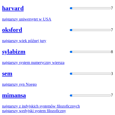
harvard
7
najstarszy
uniwersytet
w
USA
oksford
7
najstarszy
wiek późnej jury
sylabizm
8
najstarszy
system numeryczny wiersza
sem
3
najstarszy
syn Noego
mimansa
7
najstarszy
z indyjskich systemów filozoficznych
najstarszy
wedyjski system filozoficzny