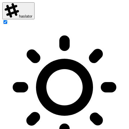
haslator