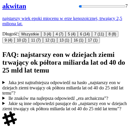
akwitan
7
najstarszy
wiek epoki miocenu
w
erze kenozoicznej,
trwający
2,5
miliona
lat
.
Długość:
Wszystkie
3
(4)
4
(7)
5
(4)
6
(14)
7
(11)
8
(8)
9
(4)
10
(2)
11
(7)
12
(1)
13
(1)
16
(1)
17
(1)
FAQ: najstarszy eon w dziejach ziemi
trwający ok półtora miliarda lat od 40 do
25 mld lat temu
Jaka jest najtrafniejsza odpowiedź na hasło „najstarszy eon w
dziejach ziemi trwający ok półtora miliarda lat od 40 do 25 mld lat
temu”?
Ile znaków ma najlepsza odpowiedź „era archaiczna”?
Jakie są inne odpowiedzi pasujące do „najstarszy eon w dziejach
ziemi trwający ok półtora miliarda lat od 40 do 25 mld lat temu”?