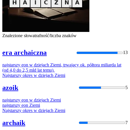
Znalezione słowa
trafność/liczba znaków
era archaiczna
13
najstarszy
eon
w
dziejach
Ziemi
,
trwający
ok
.
półtora
miliarda
lat
(od 4,0 do 2,5 mld
lat
temu).
Najstarszy
okres
w
dziejach
Ziemi
azoik
5
najstarszy
eon
w
dziejach
Ziemi
najstarszy
eon
Ziemi
Najstarszy
okres
w
dziejach
Ziemi
archaik
7