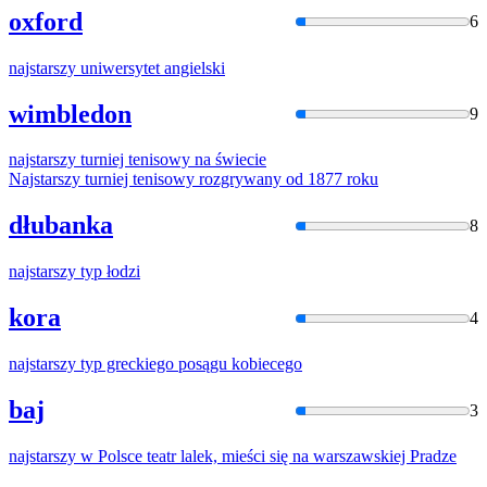
oxford
6
najstarszy
uniwersytet angielski
wimbledon
9
najstarszy
turniej tenisowy na świecie
Najstarszy
turniej tenisowy rozgrywany od 1877 roku
dłubanka
8
najstarszy
typ łodzi
kora
4
najstarszy
typ greckiego posągu kobiecego
baj
3
najstarszy
w
Polsce teatr lalek, mieści się na warszawskiej Pradze