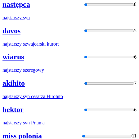
następca
8
najstarszy
syn
davos
5
najstarszy
szwajcarski kurort
wiarus
6
najstarszy
szeregowy
akihito
7
najstarszy
syn cesarza Hirohito
hektor
6
najstarszy
syn Priama
miss polonia
11