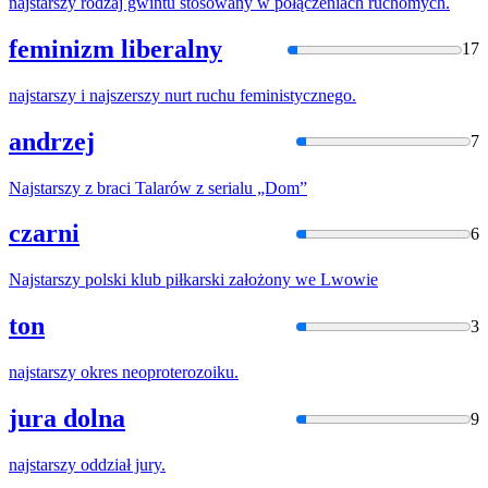
najstarszy
rodzaj gwintu stosowany
w
połączeniach ruchomych.
feminizm liberalny
17
najstarszy
i
najszerszy
nurt ruchu feministycznego.
andrzej
7
Najstarszy
z braci Talarów z serialu „Dom”
czarni
6
Najstarszy
polski klub piłkarski założony we Lwowie
ton
3
najstarszy
okres neoproterozoiku.
jura dolna
9
najstarszy
oddział jury.