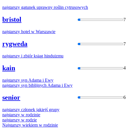
najstarszy
gatunek uprawny roślin cytrusowych
bristol
7
najstarszy
hotel
w
Warszawie
rygweda
7
najstarszy
i zbiór ksiąg hinduizmu
kain
4
najstarszy
syn Adama i Ewy
najstarszy
syn biblijnych Adama i Ewy
senior
6
najstarszy
członek jakiejś grupy
najstarszy
w
rodzinie
najstarszy
w
rodzie
Najstarszy
wiekiem
w
rodzinie