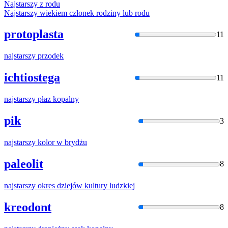
Najstarszy
z rodu
Najstarszy
wiekiem członek rodziny lub rodu
protoplasta
11
najstarszy
przodek
ichtiostega
11
najstarszy
płaz kopalny
pik
3
najstarszy
kolor
w
brydżu
paleolit
8
najstarszy
okres dziejów kultury ludzkiej
kreodont
8