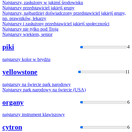
Najstarszy
, zasłużony
w
jakimś środowisku
Najstarszy
przedstawiciel jakiejś grupy
Najstarszy
, najbardziej doświadczony przedstawiciel jakiejś grupy,
np. prawników, lekarzy
Najstarszy
i zasłużony przedstawiciel jakiejś społeczności
Najstarszy
nie tylko pod Troją
Najstarszy
wiekiem, senior
piki
4
najstarszy
kolor
w
brydżu
yellowstone
11
najstarszy
na świecie park narodowy
Najstarszy
park narodowy na świecie (USA)
organy
6
najstarszy
instrument klawiszowy
cytron
6