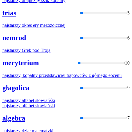
najstarszy
drapieżny ssak kopalny
trias
5
najstarszy
okres ery mezozoicznej
nemrod
6
najstarszy
Grek pod Troją
meryterium
10
najstarszy
, kopalny przedstawiciel trąbowców z górnego eocenu
głagolica
9
najstarszy
alfabet słowiańśki
najstarszy
alfabet słowiański
algebra
7
najstarszy
dział matematyki