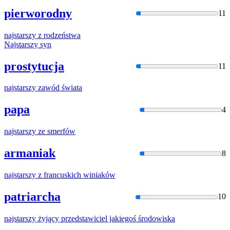
pierworodny
11
najstarszy
z rodzeństwa
Najstarszy
syn
prostytucja
11
najstarszy
zawód świata
papa
4
najstarszy
ze smerfów
armaniak
8
najstarszy
z francuskich winiaków
patriarcha
10
najstarszy
żyjący przedstawiciel jakiegoś środowiska