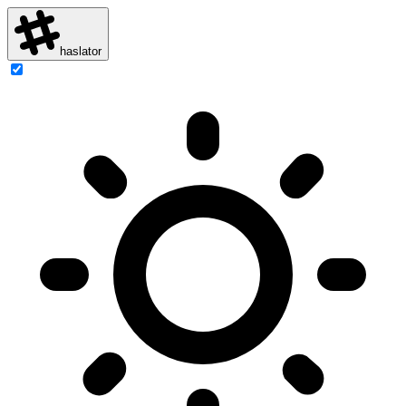
haslator