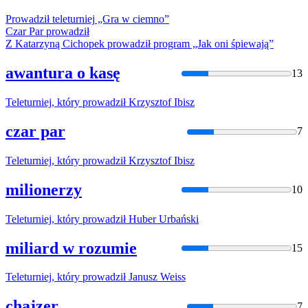
Prowadził
teleturniej
„Gra
w
ciemno”
Czar Par
prowadził
Z Katarzyną Cichopek
prowadził
program „Jak oni śpiewają”
awantura o kasę
13
Teleturniej
, który
prowadził
Krzysztof Ibisz
czar par
7
Teleturniej
, który
prowadził
Krzysztof Ibisz
milionerzy
10
Teleturniej
, który
prowadził
Huber Urbański
miliard w rozumie
15
Teleturniej
, który
prowadził
Janusz Weiss
chajzer
7