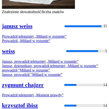
Znalezione słowa
trafność/liczba znaków
janusz weiss
11
Prowadził
teleturniej
„
Miliard
w
rozumie
”
Prowadził
„
Miliard
w
rozumie
”
weiss
5
Janusz,
prowadził
teleturniej
„
Miliard
w
rozumie
”
Janusz, dziennikarz,
prowadził
teleturniej
„
Miliard
w
rozumie
”
prowadził
"
Miliard
w
rozumie
"
Janusz,
prowadził
"
Miliard
w
rozumie
"
zygmunt chajzer
14
Prowadził
teleturniej
„Moment prawdy”
krzysztof ibisz
14