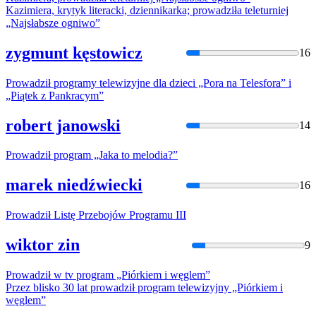
Kazimiera, krytyk literacki, dziennikarka;
prowadziła
teleturniej
„Najsłabsze ogniwo”
zygmunt kęstowicz
16
Prowadził
programy telewizyjne dla dzieci „Pora na Telesfora” i
„Piątek z Pankracym”
robert janowski
14
Prowadził
program „Jaka to melodia?”
marek niedźwiecki
16
Prowadził
Listę Przebojów Programu III
wiktor zin
9
Prowadził
w
tv program „Piórkiem i węglem”
Przez blisko 30 lat
prowadził
program telewizyjny „Piórkiem i
węglem”