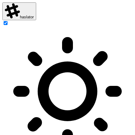
haslator