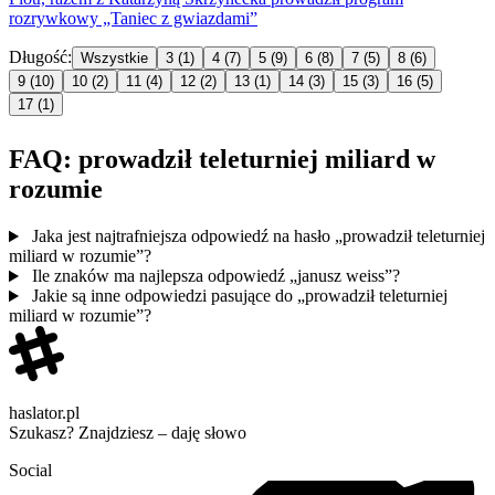
rozrywkowy „Taniec z gwiazdami”
Długość:
Wszystkie
3
(1)
4
(7)
5
(9)
6
(8)
7
(5)
8
(6)
9
(10)
10
(2)
11
(4)
12
(2)
13
(1)
14
(3)
15
(3)
16
(5)
17
(1)
FAQ: prowadził teleturniej miliard w
rozumie
Jaka jest najtrafniejsza odpowiedź na hasło „prowadził teleturniej
miliard w rozumie”?
Ile znaków ma najlepsza odpowiedź „janusz weiss”?
Jakie są inne odpowiedzi pasujące do „prowadził teleturniej
miliard w rozumie”?
haslator.pl
Szukasz? Znajdziesz – daję słowo
Social