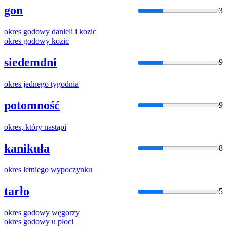
gon
3
okres
godowy danieli i kozic
okres
godowy kozic
siedemdni
9
okres
jednego tygodnia
potomność
9
okres
, który nastąpi
kanikuła
8
okres
letniego wypoczynku
tarło
5
okres
godowy węgorzy
okres
godowy u płoci