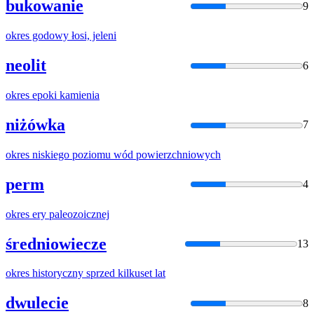
bukowanie
9
okres
godowy łosi, jeleni
neolit
6
okres
epoki kamienia
niżówka
7
okres
niskiego poziomu wód powierzchniowych
perm
4
okres
ery paleozoicznej
średniowiecze
13
okres
historyczny sprzed kilkuset lat
dwulecie
8