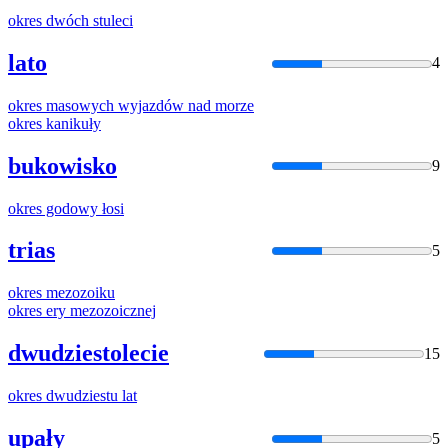
okres
dwóch stuleci
lato
4
okres
masowych wyjazdów nad morze
okres
kanikuły
bukowisko
9
okres
godowy łosi
trias
5
okres
mezozoiku
okres
ery mezozoicznej
dwudziestolecie
15
okres
dwudziestu lat
upały
5