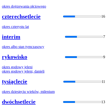
okres
dojrzewania płciowego
czterechsetlecie
16
okres
czterystu lat
interim
7
okres
albo stan tymczasowy
rykowisko
9
okres
godowy jeleni
okres
godowy jeleni, danieli
tysiąclecie
11
okres
dziesięciu wieków, milenium
dwóchsetlecie
13