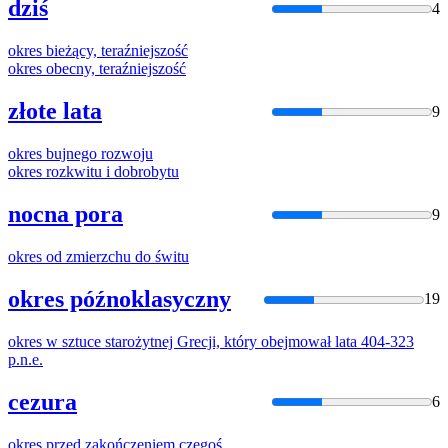
dziś
4
okres
bieżący, teraźniejszość
okres
obecny, teraźniejszość
złote lata
9
okres
bujnego rozwoju
okres
rozkwitu i dobrobytu
nocna pora
9
okres
od zmierzchu do świtu
okres późnoklasyczny
19
okres
w sztuce starożytnej Grecji, który obejmował lata 404-323
p.n.e.
cezura
6
okres
przed zakończeniem czegoś