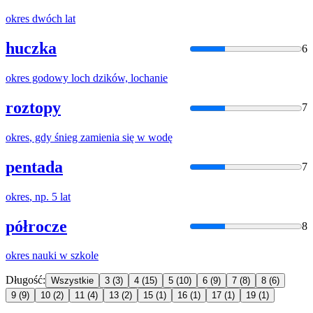
okres
dwóch lat
huczka
6
okres
godowy loch dzików, lochanie
roztopy
7
okres
, gdy śnieg zamienia się w wodę
pentada
7
okres
, np. 5 lat
półrocze
8
okres
nauki w szkole
Długość:
Wszystkie
3
(3)
4
(15)
5
(10)
6
(9)
7
(8)
8
(6)
9
(9)
10
(2)
11
(4)
13
(2)
15
(1)
16
(1)
17
(1)
19
(1)