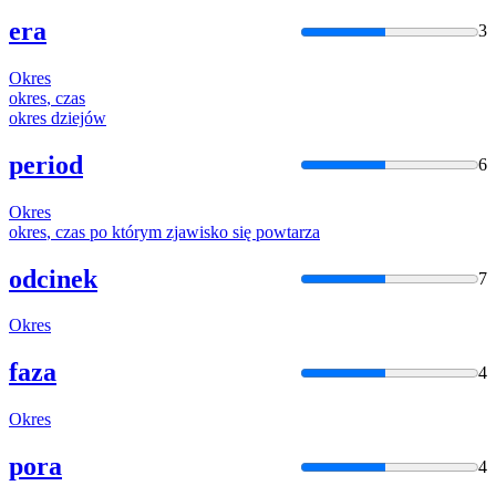
era
3
Okres
okres
, czas
okres
dziejów
period
6
Okres
okres
, czas po którym zjawisko się powtarza
odcinek
7
Okres
faza
4
Okres
pora
4