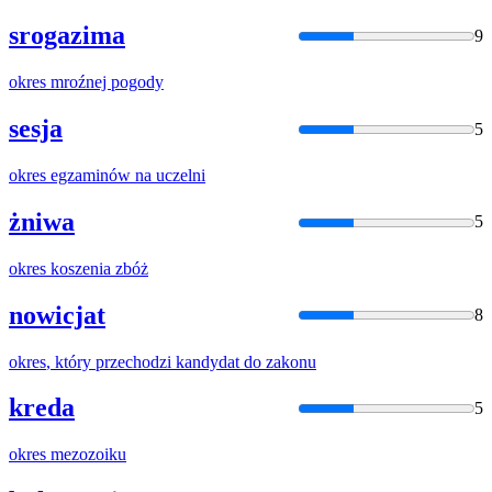
srogazima
9
okres
mroźnej pogody
sesja
5
okres
egzaminów na uczelni
żniwa
5
okres
koszenia zbóż
nowicjat
8
okres
, który przechodzi kandydat do zakonu
kreda
5
okres
mezozoiku