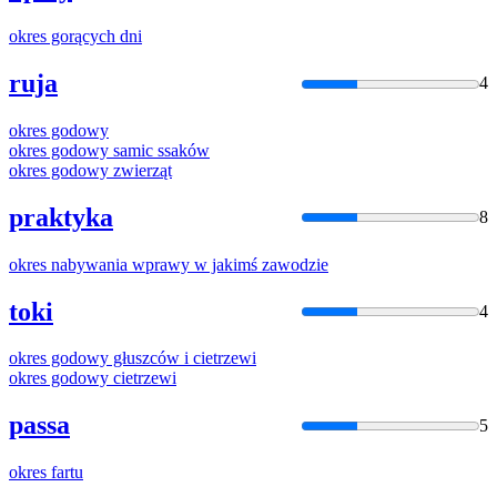
okres
gorących dni
ruja
4
okres
godowy
okres
godowy samic ssaków
okres
godowy zwierząt
praktyka
8
okres
nabywania wprawy w jakimś zawodzie
toki
4
okres
godowy głuszców i cietrzewi
okres
godowy cietrzewi
passa
5
okres
fartu