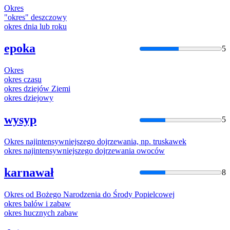
Okres
"
okres
" deszczowy
okres
dnia lub roku
epoka
5
Okres
okres
czasu
okres
dziejów Ziemi
okres
dziejowy
wysyp
5
Okres
najintensywniejszego dojrzewania, np. truskawek
okres
najintensywniejszego dojrzewania owoców
karnawał
8
Okres
od Bożego Narodzenia do Środy Popielcowej
okres
balów i zabaw
okres
hucznych zabaw