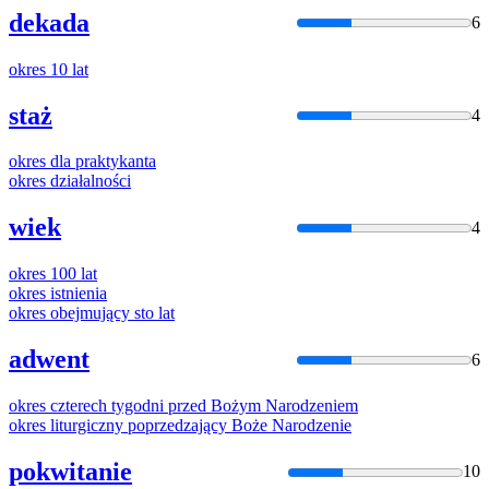
dekada
6
okres
10 lat
staż
4
okres
dla praktykanta
okres
działalności
wiek
4
okres
100 lat
okres
istnienia
okres
obejmujący sto lat
adwent
6
okres
czterech tygodni przed Bożym Narodzeniem
okres
liturgiczny poprzedzający Boże Narodzenie
pokwitanie
10