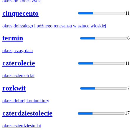
okres
do końca życia
cinquecento
11
okres
dojrzałego i późnego renesansu w sztuce włoskiej
termin
6
okres
, czas, data
czterolecie
11
okres
czterech lat
rozkwit
7
okres
dobrej koniunktury
czterdziestolecie
17
okres
czterdziestu lat