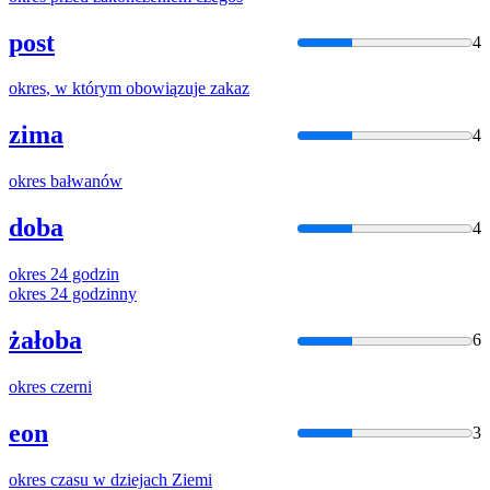
post
4
okres
, w którym obowiązuje zakaz
zima
4
okres
bałwanów
doba
4
okres
24 godzin
okres
24 godzinny
żałoba
6
okres
czerni
eon
3
okres
czasu w dziejach Ziemi