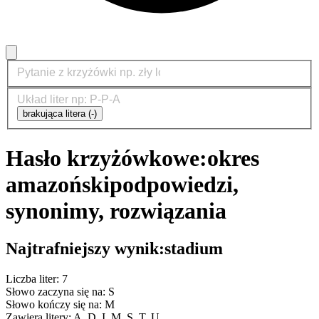
brakująca litera (-)
Hasło krzyżówkowe:
okres
amazoński
podpowiedzi,
synonimy, rozwiązania
Najtrafniejszy wynik:
stadium
Liczba liter: 7
Słowo zaczyna się na: S
Słowo kończy się na: M
Zawiera litery: A, D, I, M, S, T, U