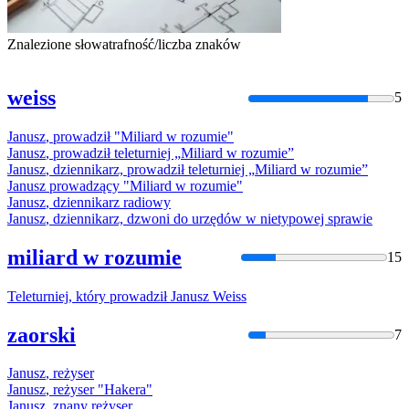
Znalezione słowa
trafność/liczba znaków
weiss
5
Janusz
,
prowadził
"
Miliard
w
rozumie
"
Janusz
,
prowadził
teleturniej „
Miliard
w
rozumie
”
Janusz
, dziennikarz,
prowadził
teleturniej „
Miliard
w
rozumie
”
Janusz
prowadzący "
Miliard
w
rozumie
"
Janusz
, dziennikarz radiowy
Janusz
, dziennikarz, dzwoni do urzędów
w
nietypowej sprawie
miliard w rozumie
15
Teleturniej, który
prowadził
Janusz
Weiss
zaorski
7
Janusz
, reżyser
Janusz
, reżyser "Hakera"
Janusz
, znany reżyser