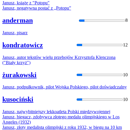
Janusz
, książę z "Potopu"
Janusz
, negatywna postać z „Potopu”
anderman
8
Janusz
, pisarz
kondratowicz
12
Janusz
, autor tekstów wielu przebojów Krzysztofa Klenczona
("Biały krzyż")
żurakowski
10
Janusz
, podpułkownik, pilot Wojska Polskiego, pilot doświadczalny
kusociński
10
Janusz
, najwybitniejszy lekkoatleta Polski międzywojennej
Janusz
, biegacz, zdobywca złotego medalu olimpijskiego
w
Los
Angeles (1932)
Janusz
, złoty medalista olimpijski z roku 1932,
w
biegu na 10 km