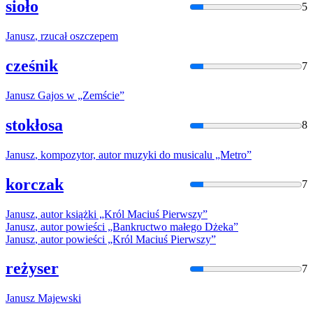
sioło
5
Janusz
, rzucał oszczepem
cześnik
7
Janusz
Gajos
w
„Zemście”
stokłosa
8
Janusz
, kompozytor, autor muzyki do musicalu „Metro”
korczak
7
Janusz
, autor książki „Król Maciuś Pierwszy”
Janusz
, autor powieści „Bankructwo małego Dżeka”
Janusz
, autor powieści „Król Maciuś Pierwszy”
reżyser
7
Janusz
Majewski