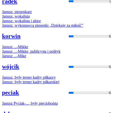
radek
5
Janusz
, piosenkarz
Janusz
, wokalista
Janusz
, wokalista i aktor
Janusz
, wykonawca piosenki „Dziękuję za miłość”
korwin
6
Janusz
...-Mikke
Janusz
...-Mikke, publicysta i polityk
Janusz
...-Mike
wójcik
6
Janusz
, były trener kadry piłkarzy
Janusz
, były trener kadry piłkarskiej
peciak
6
Janusz
Pyciak-..., były pięcioboista