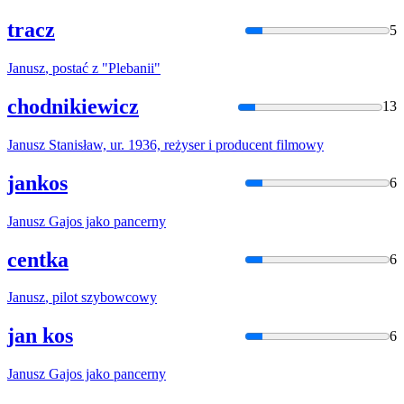
tracz
5
Janusz
, postać z "Plebanii"
chodnikiewicz
13
Janusz
Stanisław, ur. 1936, reżyser i producent filmowy
jankos
6
Janusz
Gajos jako pancerny
centka
6
Janusz
, pilot szybowcowy
jan kos
6
Janusz
Gajos jako pancerny