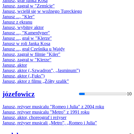
Janusz
, grał Janka Kosa
Janusz
, zagrał
w
"Zemście"
Janusz
, wcielił się
w
woźnego Tureckiego
Janusz
..., "Kler"
Janusz
z ekranu
Janusz
, wybitny aktor
Janusz
..., "Kamerdyner"
Janusz
..., grał
w
"Klerze''
Janusz
w
roli Janka Kosa
Janusz
..., grał Cześnika u Wajdy
Janusz
, zagrał
w
filmie "Kiler"
Janusz
, zagrał
w
"Klerze"
Janusz
, aktor
Janusz
, aktor („Szwadron”, „Jasminum”)
Janusz
, aktor („Fuks”)
Janusz
, aktor z filmu „Żółty szalik”
józefowicz
10
Janusz
, reżyser musicalu "Romeo i Julia" z 2004 roku
Janusz
, reżyser musicalu "Metro" z 1991 roku
Janusz
, aktor, choreograf i reżyser
Janusz
, reżyser musicali „Metro”, „Romeo i Julia”