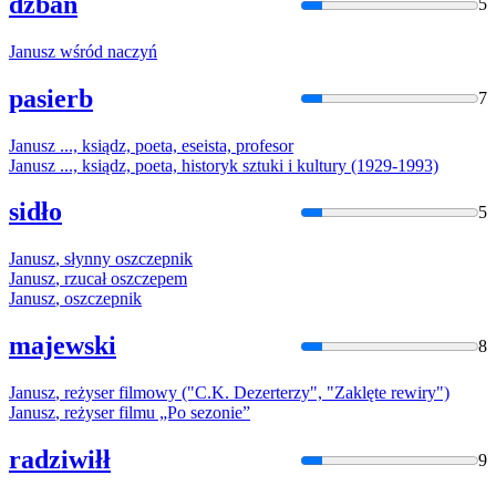
dzban
5
Janusz
wśród naczyń
pasierb
7
Janusz
..., ksiądz, poeta, eseista, profesor
Janusz
..., ksiądz, poeta, historyk sztuki i kultury (1929-1993)
sidło
5
Janusz
, słynny oszczepnik
Janusz
, rzucał oszczepem
Janusz
, oszczepnik
majewski
8
Janusz
, reżyser filmowy ("C.K. Dezerterzy", "Zaklęte rewiry")
Janusz
, reżyser filmu „Po sezonie”
radziwiłł
9