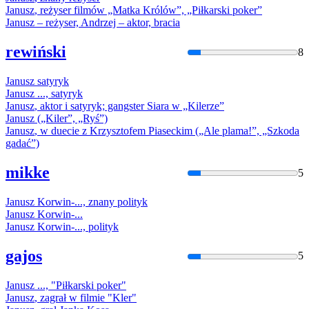
Janusz
, reżyser filmów „Matka Królów”, „Piłkarski poker”
Janusz
– reżyser, Andrzej – aktor, bracia
rewiński
8
Janusz
satyryk
Janusz
..., satyryk
Janusz
, aktor i satyryk; gangster Siara
w
„Kilerze”
Janusz
(„Kiler”, „Ryś”)
Janusz
,
w
duecie z Krzysztofem Piaseckim („Ale plama!”, „Szkoda
gadać”)
mikke
5
Janusz
Korwin-..., znany polityk
Janusz
Korwin-...
Janusz
Korwin-..., polityk
gajos
5
Janusz
..., "Piłkarski poker"
Janusz
, zagrał
w
filmie "Kler"