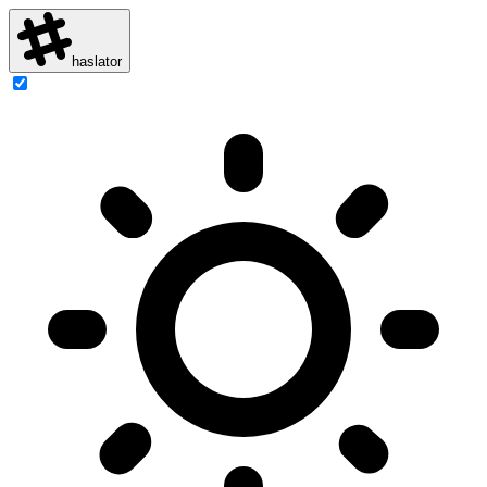
haslator