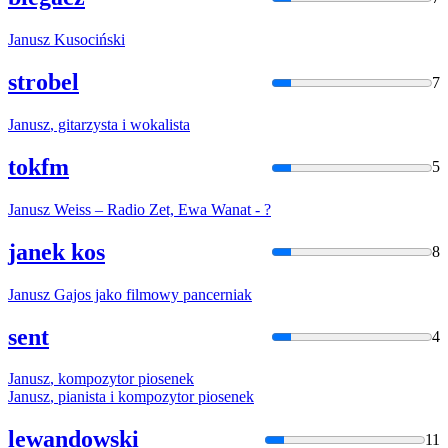
Janusz
Kusociński
strobel
7
Janusz
, gitarzysta i wokalista
tokfm
5
Janusz
Weiss – Radio Zet, Ewa Wanat - ?
janek kos
8
Janusz
Gajos jako filmowy pancerniak
sent
4
Janusz
, kompozytor piosenek
Janusz
, pianista i kompozytor piosenek
lewandowski
11