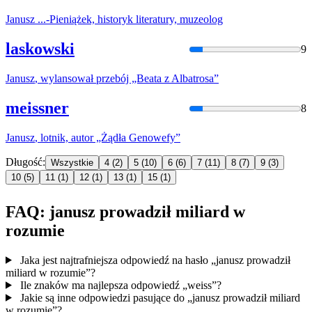
Janusz
...-Pieniążek, historyk literatury, muzeolog
laskowski
9
Janusz
, wylansował przebój „Beata z Albatrosa”
meissner
8
Janusz
, lotnik, autor „Żądła Genowefy”
Długość:
Wszystkie
4
(2)
5
(10)
6
(6)
7
(11)
8
(7)
9
(3)
10
(5)
11
(1)
12
(1)
13
(1)
15
(1)
FAQ: janusz prowadził miliard w
rozumie
Jaka jest najtrafniejsza odpowiedź na hasło „janusz prowadził
miliard w rozumie”?
Ile znaków ma najlepsza odpowiedź „weiss”?
Jakie są inne odpowiedzi pasujące do „janusz prowadził miliard
w rozumie”?