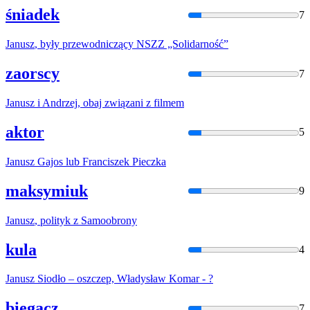
śniadek
7
Janusz
, były przewodniczący NSZZ „Solidarność”
zaorscy
7
Janusz
i Andrzej, obaj związani z filmem
aktor
5
Janusz
Gajos lub Franciszek Pieczka
maksymiuk
9
Janusz
, polityk z Samoobrony
kula
4
Janusz
Siodło – oszczep, Władysław Komar - ?
biegacz
7