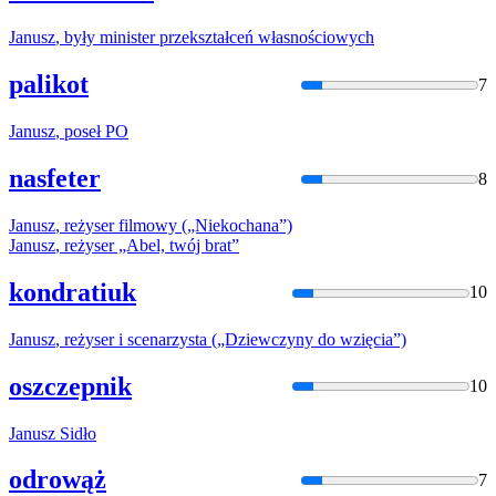
Janusz
, były minister przekształceń własnościowych
palikot
7
Janusz
, poseł PO
nasfeter
8
Janusz
, reżyser filmowy („Niekochana”)
Janusz
, reżyser „Abel, twój brat”
kondratiuk
10
Janusz
, reżyser i scenarzysta („Dziewczyny do wzięcia”)
oszczepnik
10
Janusz
Sidło
odrowąż
7