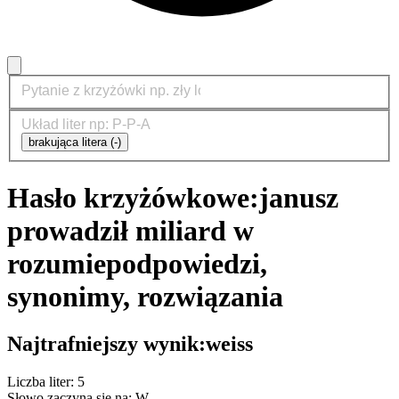
brakująca litera (-)
Hasło krzyżówkowe:
janusz
prowadził miliard w
rozumie
podpowiedzi,
synonimy, rozwiązania
Najtrafniejszy wynik:
weiss
Liczba liter: 5
Słowo zaczyna się na: W