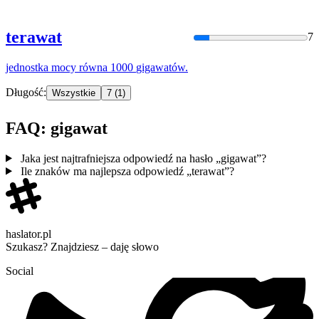
terawat
7
jednostka mocy równa 1000
gigawat
ów.
Długość:
Wszystkie
7
(1)
FAQ: gigawat
Jaka jest najtrafniejsza odpowiedź na hasło „gigawat”?
Ile znaków ma najlepsza odpowiedź „terawat”?
haslator.pl
Szukasz? Znajdziesz – daję słowo
Social