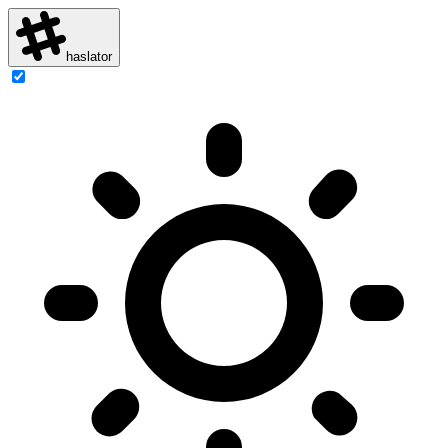
haslator