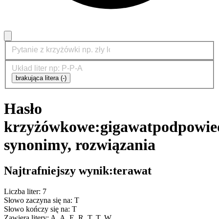
brakująca litera (-)
Hasło
krzyżówkowe:
gigawat
podpowied
synonimy, rozwiązania
Najtrafniejszy wynik:
terawat
Liczba liter: 7
Słowo zaczyna się na: T
Słowo kończy się na: T
Zawiera litery: A, A, E, R, T, T, W