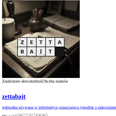
Znalezione słowa
trafność/liczba znaków
zettabajt
jednostka używana w informatyce oznaczająca (zgodnie z zalecenia