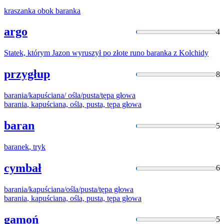
kraszanka obok
baranka
argo
4
Statek, którym Jazon wyruszył po złote runo
baranka
z Kolchidy
przygłup
8
barania
/kapuściana/ ośla/pusta/tępa głowa
barania
, kapuściana, ośla, pusta, tępa głowa
baran
5
baranek
, tryk
cymbał
6
barania
/kapuściana/ośla/pusta/tępa głowa
barania
, kapuściana, ośla, pusta, tępa głowa
gamoń
5