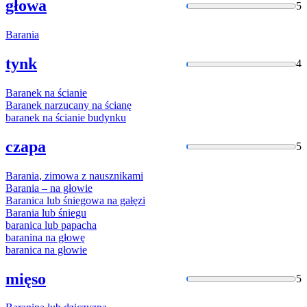
głowa
5
Barania
tynk
4
Baranek
na ścianie
Baranek
narzucany na ścianę
baranek
na ścianie budynku
czapa
5
Barania
, zimowa z nausznikami
Barania
– na głowie
Baranica
lub
śniegowa na gałęzi
Barania
lub
śniegu
baranica
lub
papacha
baranina
na głowę
baranica
na głowie
mięso
5