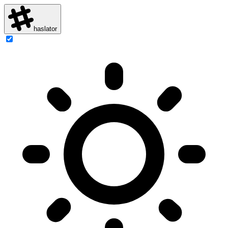
haslator