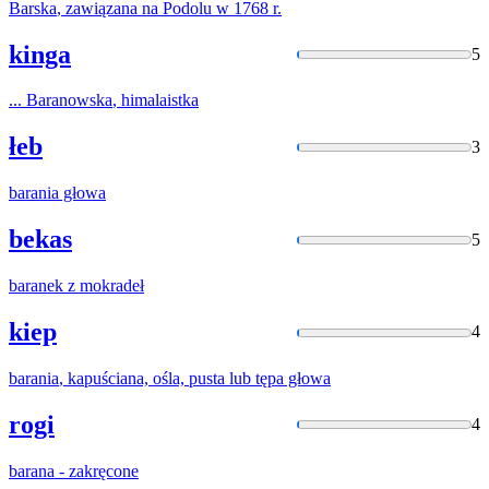
Barska
, zawiązana na Podolu w 1768 r.
kinga
5
...
Baranowska
, himalaistka
łeb
3
barania
głowa
bekas
5
baranek
z mokradeł
kiep
4
barania
, kapuściana, ośla, pusta
lub
tępa głowa
rogi
4
barana
- zakręcone