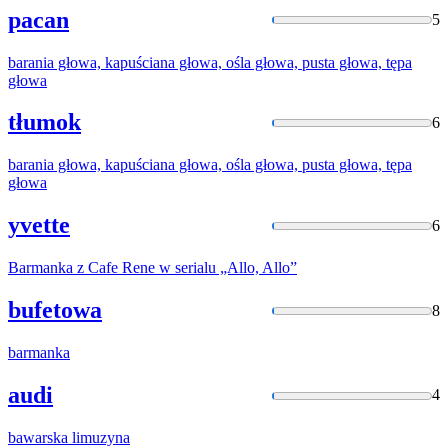
pacan
5
barania
głowa, kapuściana głowa, ośla głowa, pusta głowa, tępa
głowa
tłumok
6
barania
głowa, kapuściana głowa, ośla głowa, pusta głowa, tępa
głowa
yvette
6
Barmanka
z Cafe Rene w serialu „Allo, Allo”
bufetowa
8
barmanka
audi
4
bawarska
limuzyna