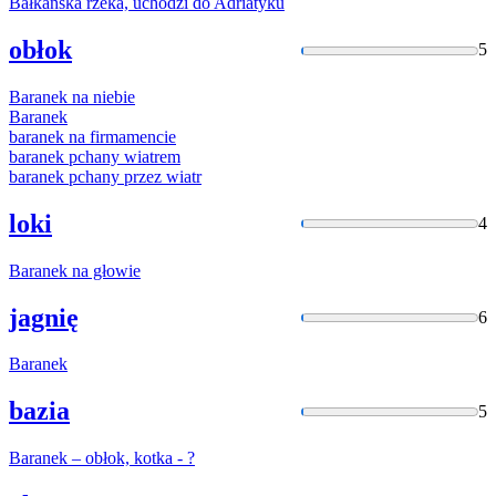
Bałkańska
rzeka, uchodzi do Adriatyku
obłok
5
Baranek
na niebie
Baranek
baranek
na firmamencie
baranek
pchany wiatrem
baranek
pchany przez wiatr
loki
4
Baranek
na głowie
jagnię
6
Baranek
bazia
5
Baranek
– obłok, kotka - ?