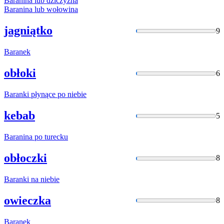
Baranina
lub
dziczyzna
Baranina
lub
wołowina
jagniątko
9
Baranek
obłoki
6
Baranki
płynące po niebie
kebab
5
Baranina
po turecku
obłoczki
8
Baranki
na niebie
owieczka
8
Baranek