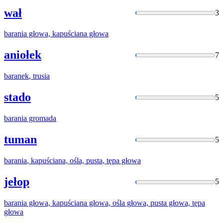
wał
3
barania
głowa, kapuściana głowa
aniołek
7
baranek
, trusia
stado
5
barania
gromada
tuman
5
barania
, kapuściana, ośla, pusta, tępa głowa
jełop
5
barania
głowa, kapuściana głowa, ośla głowa, pusta głowa, tępa
głowa