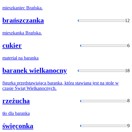
mieszkaniec
Brańska
.
brańszczanka
12
mieszkanka
Brańska
.
cukier
6
materiał na
baranka
baranek wielkanocny
18
figurka przedstawiająca
baranka
, która stawiana jest na stole w
czasie Świąt Wielkanocnych.
rzeżucha
8
tło dla
baranka
święconka
9