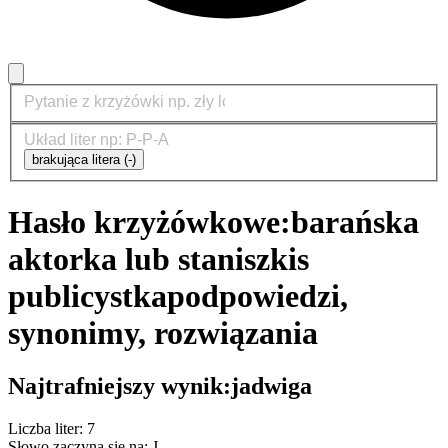
brakująca litera (-)
Hasło krzyżówkowe:
barańska
aktorka lub staniszkis
publicystka
podpowiedzi,
synonimy, rozwiązania
Najtrafniejszy wynik:
jadwiga
Liczba liter: 7
Słowo zaczyna się na: J