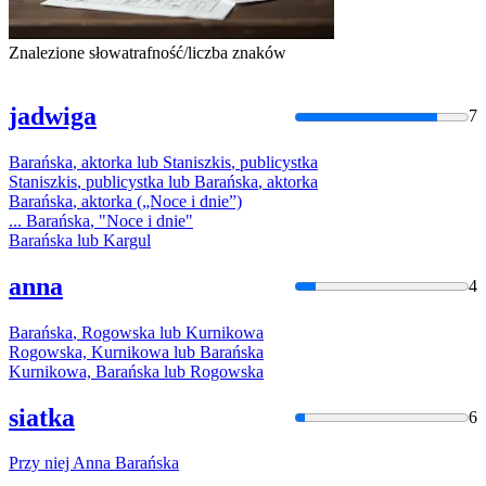
Znalezione słowa
trafność/liczba znaków
jadwiga
7
Barańska
,
aktorka
lub
Staniszkis
,
publicystka
Staniszkis
,
publicystka
lub
Barańska
,
aktorka
Barańska
,
aktorka
(„Noce i dnie”)
...
Barańska
, "Noce i dnie"
Barańska
lub
Kargul
anna
4
Barańska
, Rogowska
lub
Kurnikowa
Rogowska, Kurnikowa
lub
Barańska
Kurnikowa,
Barańska
lub
Rogowska
siatka
6
Przy niej Anna
Barańska