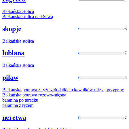
Bałkańska
stolica
Bałkańska
stolica nad Sawą
skopje
6
Bałkańska
stolica
lublana
7
Bałkańska
stolica
pilaw
5
Bałkańska
potrawa z ryżu z dodatkiem kawałków mięsa, przypraw
Bałkańska
potrawa ryżowo-mięsna
baranina
po turecku
baranina
z ryżem
neretwa
7