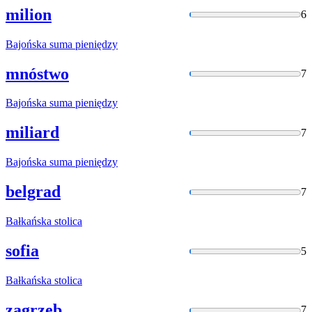
milion
6
Bajońska
suma pieniędzy
mnóstwo
7
Bajońska
suma pieniędzy
miliard
7
Bajońska
suma pieniędzy
belgrad
7
Bałkańska
stolica
sofia
5
Bałkańska
stolica
zagrzeb
7