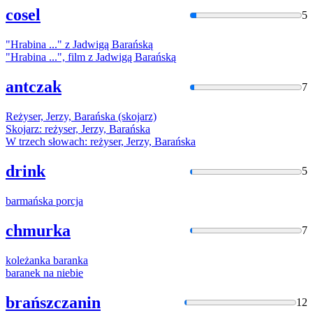
cosel
5
"Hrabina ..." z Jadwigą
Barańską
"Hrabina ...", film z Jadwigą
Barańską
antczak
7
Reżyser, Jerzy,
Barańska
(skojarz)
Skojarz: reżyser, Jerzy,
Barańska
W trzech słowach: reżyser, Jerzy,
Barańska
drink
5
barmańska
porcja
chmurka
7
koleżanka
baranka
baranek
na niebie
brańszczanin
12