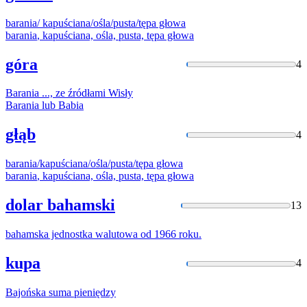
barania
/ kapuściana/ośla/pusta/tępa głowa
barania
, kapuściana, ośla, pusta, tępa głowa
góra
4
Barania
..., ze źródłami Wisły
Barania
lub
Babia
głąb
4
barania
/kapuściana/ośla/pusta/tępa głowa
barania
, kapuściana, ośla, pusta, tępa głowa
dolar bahamski
13
bahamska
jednostka walutowa od 1966 roku.
kupa
4
Bajońska
suma pieniędzy