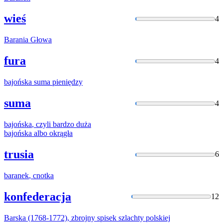
wieś
4
Barania
Głowa
fura
4
bajońska
suma pieniędzy
suma
4
bajońska
, czyli bardzo duża
bajońska
albo okrągła
trusia
6
baranek
, cnotka
konfederacja
12
Barska
(1768-1772), zbrojny spisek szlachty polskiej