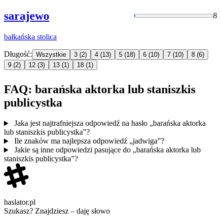
sarajewo
8
bałkańska
stolica
Długość:
Wszystkie
3
(2)
4
(13)
5
(18)
6
(10)
7
(10)
8
(6)
9
(2)
12
(3)
13
(1)
18
(1)
FAQ: barańska aktorka lub staniszkis
publicystka
Jaka jest najtrafniejsza odpowiedź na hasło „barańska aktorka
lub staniszkis publicystka”?
Ile znaków ma najlepsza odpowiedź „jadwiga”?
Jakie są inne odpowiedzi pasujące do „barańska aktorka lub
staniszkis publicystka”?
haslator.pl
Szukasz? Znajdziesz – daję słowo