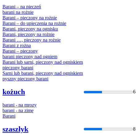
Barani
–
na
pieczeń
barani
na
rożnie
Barani
– pieczony
na
rożnie
Barani
– do upieczenia
na
rożnie
Barani
, pieczony
na
ognisku
Barani
, pieczony
na
rożnie
Barani
…, pieczony
na
rożnie
Barani
z rożna
Barani
– pieczony
barani
pieczony nad ogniem
Barani
lub sarni, pieczony nad ogniskiem
pieczony
barani
Sarni lub
barani
, pieczony nad ogniskiem
pyszny pieczony
barani
kożuch
6
barani
-
na
mrozy
barani
-
na
zimę
Barani
szaszłyk
8