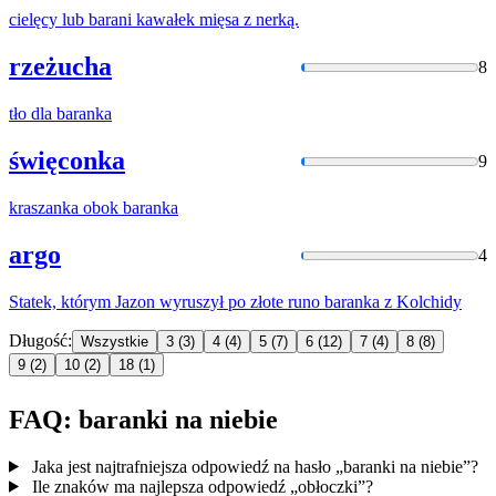
cielęcy lub
barani
kawałek mięsa z nerką.
rzeżucha
8
tło dla
baranka
święconka
9
kraszanka obok
baranka
argo
4
Statek, którym Jazon wyruszył po złote runo
baranka
z Kolchidy
Długość:
Wszystkie
3
(3)
4
(4)
5
(7)
6
(12)
7
(4)
8
(8)
9
(2)
10
(2)
18
(1)
FAQ: baranki na niebie
Jaka jest najtrafniejsza odpowiedź na hasło „baranki na niebie”?
Ile znaków ma najlepsza odpowiedź „obłoczki”?