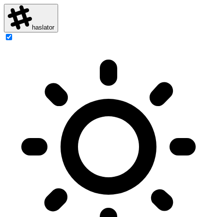
haslator