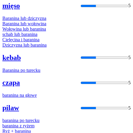
mięso
5
Baranina
lub dziczyzna
Baranina
lub wołowina
Wołowina lub
baranina
schab lub
baranina
Cielęcina i
baranina
Dziczyzna lub
baranina
kebab
5
Baranina
po turecku
czapa
5
baranina
na
głowę
pilaw
5
baranina
po turecku
baranina
z ryżem
Ryż +
baranina