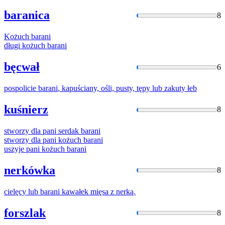
baranica
8
Kożuch
barani
długi kożuch
barani
bęcwał
6
pospolicie
barani
, kapuściany, ośli, pusty, tępy lub zakuty łeb
kuśnierz
8
stworzy dla pani serdak
barani
stworzy dla pani kożuch
barani
uszyje pani kożuch
barani
nerkówka
8
cielęcy lub
barani
kawałek mięsa z nerką.
forszlak
8