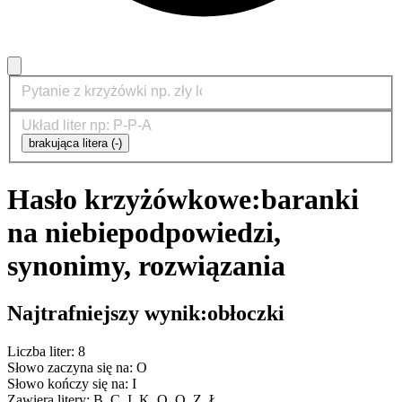
brakująca litera (-)
Hasło krzyżówkowe:
baranki
na niebie
podpowiedzi,
synonimy, rozwiązania
Najtrafniejszy wynik:
obłoczki
Liczba liter: 8
Słowo zaczyna się na: O
Słowo kończy się na: I
Zawiera litery: B, C, I, K, O, O, Z, Ł