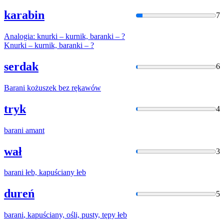
karabin
7
Analogia: knurki – kurnik,
baranki
– ?
Knurki – kurnik,
baranki
– ?
serdak
6
Barani
kożuszek bez rękawów
tryk
4
barani
amant
wał
3
barani
łeb, kapuściany łeb
dureń
5
barani
, kapuściany, ośli, pusty, tępy łeb