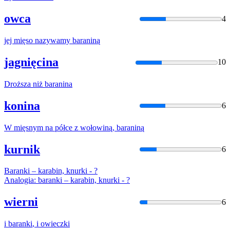
owca
4
jej mięso nazywamy
baraniną
jagnięcina
10
Droższa niż
baranina
konina
6
W mięsnym
na
półce z wołowiną,
baraniną
kurnik
6
Baranki
– karabin, knurki - ?
Analogia:
baranki
– karabin, knurki - ?
wierni
6
i
baranki
, i owieczki