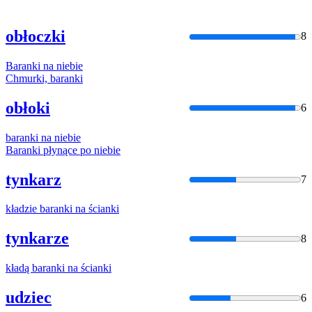
obłoczki
8
Baranki
na
niebie
Chmurki,
baranki
obłoki
6
baranki
na
niebie
Baranki
płynące po
niebie
tynkarz
7
kładzie
baranki
na
ścianki
tynkarze
8
kładą
baranki
na
ścianki
udziec
6