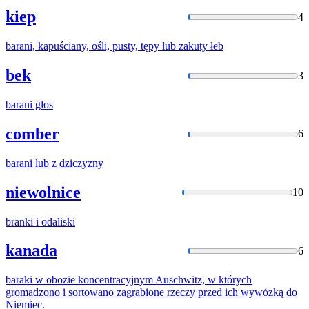
kiep
4
barani
, kapuściany, ośli, pusty, tępy lub zakuty łeb
bek
3
barani
głos
comber
6
barani
lub z dziczyzny
niewolnice
10
branki
i odaliski
kanada
6
baraki
w obozie koncentracyjnym Auschwitz, w których
gromadzono i sortowano zagrabione rzeczy przed ich wywózką do
Niemie
c.