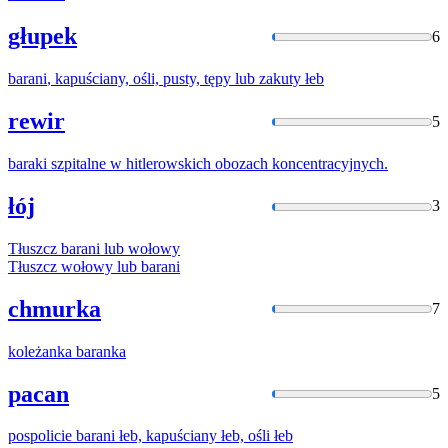
głupek
6
barani
, kapuściany, ośli, pusty, tępy lub zakuty łeb
rewir
5
baraki
szpitalne w hitlerowskich obozach koncentracyjnych.
łój
3
Tłuszcz
barani
lub wołowy
Tłuszcz wołowy lub
barani
chmurka
7
koleżanka
baranka
pacan
5
pospolicie
barani
łeb, kapuściany łeb, ośli łeb