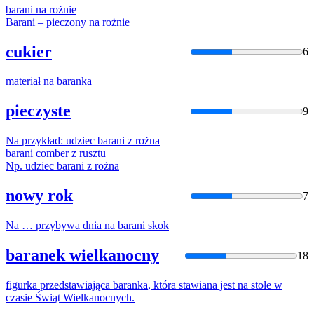
barani
na
rożnie
Barani
– pieczony
na
rożnie
cukier
6
materiał
na
baranka
pieczyste
9
Na
przykład: udziec
barani
z rożna
barani
comber z rusztu
Np. udziec
barani
z rożna
nowy rok
7
Na
… przybywa dnia
na
barani
skok
baranek wielkanocny
18
figurka przedstawiająca
baranka
, która stawiana jest
na
stole w
czasie Świąt Wielkanocnych.