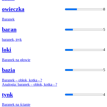
owieczka
8
Baranek
baran
5
baranek
, tryk
loki
4
Baranek
na głowie
bazia
5
Baranek
– obłok, kotka - ?
Analogia:
baranek
– obłok, kotka - ?
tynk
4
Baranek
na ścianie