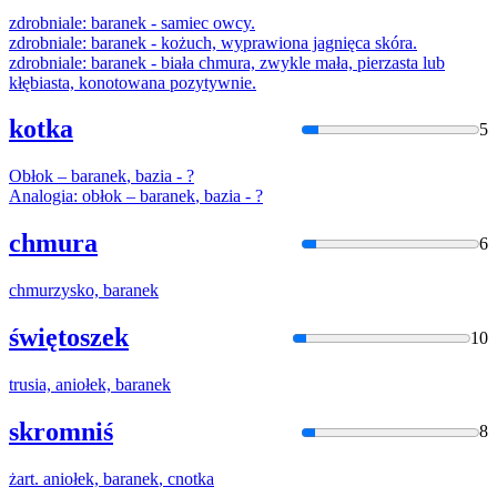
zdrobniale:
baranek
- samiec owcy.
zdrobniale:
baranek
- kożuch, wyprawiona jagnięca skóra.
zdrobniale:
baranek
- biała chmura, zwykle mała, pierzasta lub
kłębiasta, konotowana pozytywnie.
kotka
5
Obłok –
baranek
, bazia - ?
Analogia: obłok –
baranek
, bazia - ?
chmura
6
chmurzysko,
baranek
świętoszek
10
trusia, aniołek,
baranek
skromniś
8
żart. aniołek,
baranek
, cnotka