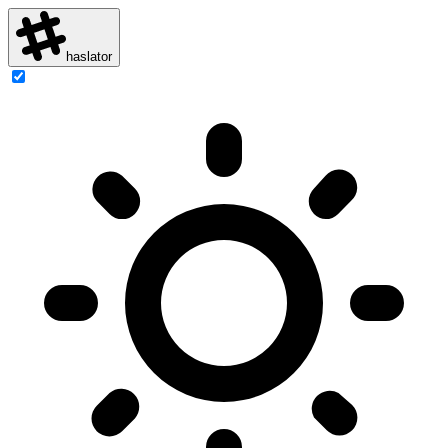
haslator