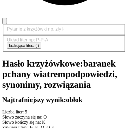
brakująca litera (-)
Hasło krzyżówkowe:
baranek
pchany wiatrem
podpowiedzi,
synonimy, rozwiązania
Najtrafniejszy wynik:
obłok
Liczba liter: 5
Słowo zaczyna się na: O
Słowo kończy się na: K
Zawiera litery: B, K, O, O, Ł