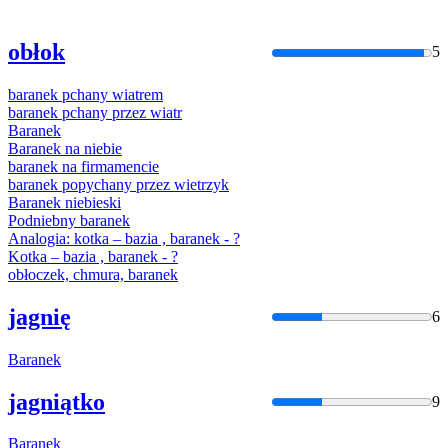
obłok
5
baranek
pchany
wiatrem
baranek
pchany
przez wiatr
Baranek
Baranek
na niebie
baranek
na firmamencie
baranek
popychany przez wietrzyk
Baranek
niebieski
Podniebny
baranek
Analogia: kotka – bazia ,
baranek
- ?
Kotka – bazia ,
baranek
- ?
obłoczek, chmura,
baranek
jagnię
6
Baranek
jagniątko
9
Baranek