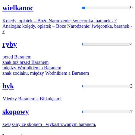
wielkanoc
9
Kolędy, opłatek – Boże Narodzenie; święconka,
baranek
- ?
Analogia: kolędy, opłatek – Boże Narodzenie; święconka,
baranek
-
?
ryby
4
przed
Baranem
znak tuż przed
Baranem
między Wodnikiem a
Baranem
znak zodiaku, między Wodnikiem a
Baranem
byk
3
Między
Baranem
a Bliźniętami
skopowy
7
związany ze skopem - wykastrowanym
baranem
.