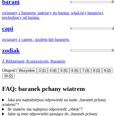
barani
6
związany z
baranem
, należący do barana, właściwy baranowi,
pochodzący od barana.
capi
4
związany z capem - kozłem lub
baranem
.
zodiak
6
Z Bliźniętami, Koziorożcem,
Baranem
Długość:
Wszystkie
3
(1)
4
(4)
5
(5)
6
(5)
7
(3)
8
(2)
9
(2)
10
(2)
FAQ: baranek pchany wiatrem
Jaka jest najtrafniejsza odpowiedź na hasło „baranek pchany
wiatrem”?
Ile znaków ma najlepsza odpowiedź „obłok”?
Jakie są inne odpowiedzi pasujące do „baranek pchany