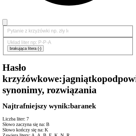
brakująca litera (-)
Hasło
krzyżówkowe:
jagniątko
podpowi
synonimy, rozwiązania
Najtrafniejszy wynik:
baranek
Liczba liter: 7
Słowo zaczyna się na: B
Słowo kończy się na: K
Zawiera litery: A, A, B, E, K, N, R