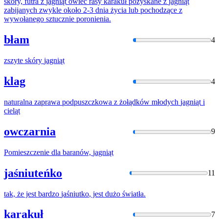
skóry, futra z
jagniąt
owiec rasy karakuł pozyskane z
jagniąt
zabijanych zwykle około 2-3 dnia życia lub pochodzące z
wywołanego sztucznie poronienia.
błam
4
zszyte skóry
jagniąt
klag
4
naturalna zaprawa podpuszczkowa z żołądków młodych
jagniąt
i
cieląt
owczarnia
9
Pomieszczenie dla baranów,
jagniąt
jaśniuteńko
11
tak, że jest bardzo
jaśniutko
, jest dużo światła.
karakuł
7