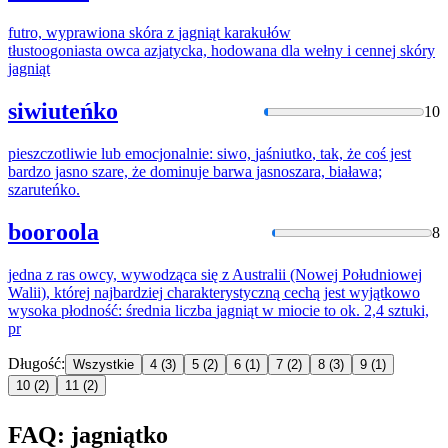
futro, wyprawiona skóra z
jagniąt
karakułów
tłustoogoniasta owca azjatycka, hodowana dla wełny i cennej skóry
jagniąt
siwiuteńko
10
pieszczotliwie lub emocjonalnie: siwo,
jaśniutko
, tak, że coś jest
bardzo jasno szare, że dominuje barwa jasnoszara, biaława;
szaruteńko.
booroola
8
jedna z ras owcy, wywodząca się z Australii (Nowej Południowej
Walii), której najbardziej charakterystyczną cechą jest wyjątkowo
wysoka płodność: średnia liczba
jagniąt
w miocie to ok. 2,4 sztuki,
pr
Długość:
Wszystkie
4
(3)
5
(2)
6
(1)
7
(2)
8
(3)
9
(1)
10
(2)
11
(2)
FAQ: jagniątko