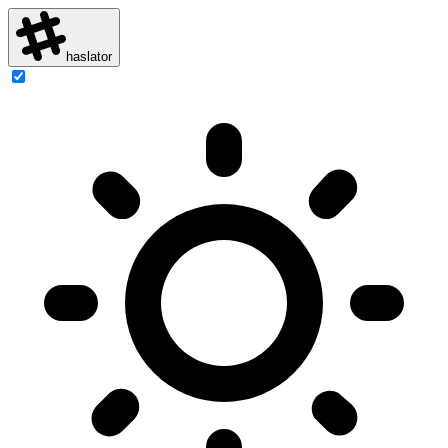
haslator