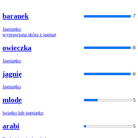
baranek
7
Jagniątko
wyprawiona skóra z
jagniąt
owieczka
8
Jagniątko
jagnię
6
Jagniątko
młode
5
lwiątko lub
jagniątko
arabi
5