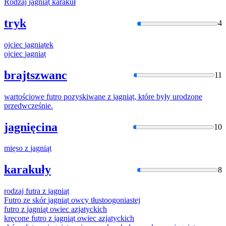
Rodzaj
jagniąt
karakuł
tryk
4
ojciec
jagniąt
ek
ojciec
jagniąt
brajtszwanc
11
wartościowe futro pozyskiwane z
jagniąt
, które były urodzone
przedwcześnie.
jagnięcina
10
mięso z
jagniąt
karakuły
8
rodzaj futra z
jagniąt
Futro ze skór
jagniąt
owcy tłustoogoniastej
futro z
jagniąt
owiec azjatyckich
kręcone futro z
jagniąt
owiec azjatyckich