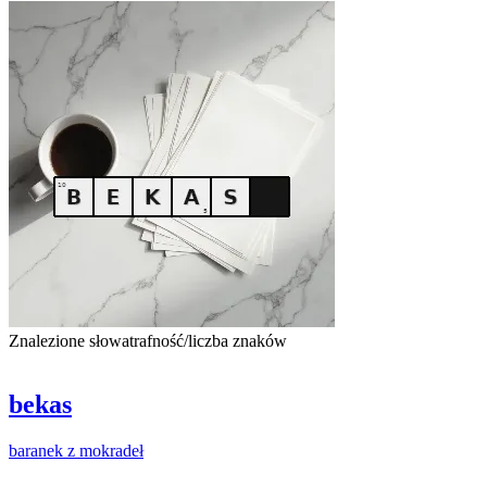
Znalezione słowa
trafność/liczba znaków
bekas
baranek
z
mokradeł