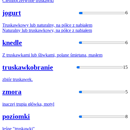
Ciemnoczerwone
truska
wki
jogurt
6
Truska
wkowy lub naturalny, na półce z nabiałem
Naturalny lub
truska
wkowy, na półce z nabiałem
knedle
6
Z
truska
wkami lub śliwkami, polane śmietaną, masłem
truskawkobranie
15
zbiór
truska
wek.
zmora
5
inaczej
trupia
główka, motyl
poziomki
8
leśne "
truska
wki"