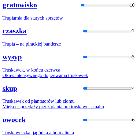
gratowisko
10
Trupia
rnia dla starych sprzętów
czaszka
7
Trupia
– na pirackiej banderze
wysyp
5
Truska
wek, w końcu czerwca
Okres intensywnego dojrzewania
truska
wek
skup
4
Truska
wek od plantatorów lub złomu
Miejsce sprzedaży przez plantatora
truska
wek, malin
owocek
6
Truska
weczka, jagódka albo malinka