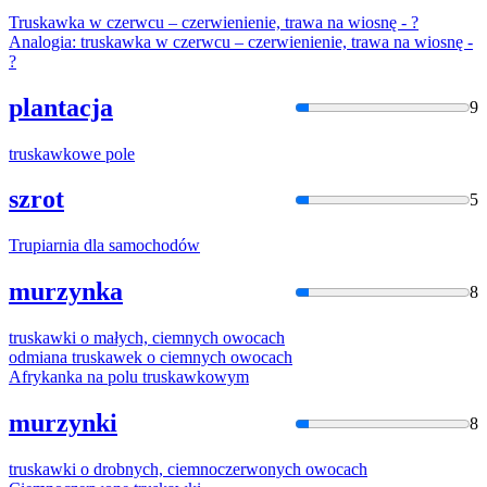
Truska
wka w czerwcu – czerwienienie, trawa na wiosnę - ?
Analogia:
truska
wka w czerwcu – czerwienienie, trawa na wiosnę -
?
plantacja
9
truska
wkowe pole
szrot
5
Trupia
rnia dla samochodów
murzynka
8
truska
wki o małych, ciemnych owocach
odmiana
truska
wek o ciemnych owocach
Afrykanka na polu
truska
wkowym
murzynki
8
truska
wki o drobnych, ciemnoczerwonych owocach