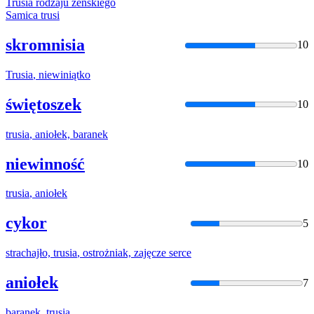
Trusia
rodzaju żeńskiego
Samica
trusi
skromnisia
10
Trusia
, niewiniątko
świętoszek
10
trusia
, aniołek, baranek
niewinność
10
trusia
, aniołek
cykor
5
strachajło,
trusia
, ostrożniak, zajęcze serce
aniołek
7
baranek,
trusia