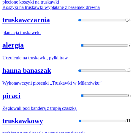
plecione koszyki na
truska
wki
Koszyki na
truska
wki wyplatane z pasemek drewna
truskawczarnia
14
plantacja
truska
wek.
alergia
7
Uczulenie na
truska
wki, pyłki traw
hanna banaszak
13
Wykonawczyni piosenki „
Truska
wki w Milanówku”
piraci
6
Żeglowali pod banderą z
trupią
czaszką
truskawkowy
11