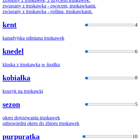
zrobiony z
truska
wek, z użyciem
truska
wek.
związany z
truska
wką - owocem,
truska
wkami.
związany z
truska
wką - rośliną,
truska
wkami.
kent
4
kanadyjska odmiana
truska
wek
knedel
6
kluska z
truska
wką w środku
kobiałka
8
koszyk na
truska
wki
sezon
5
okres dojrzewania
truska
wek
odpowiedni okres do zbioru
truska
wek
purpuratka
10