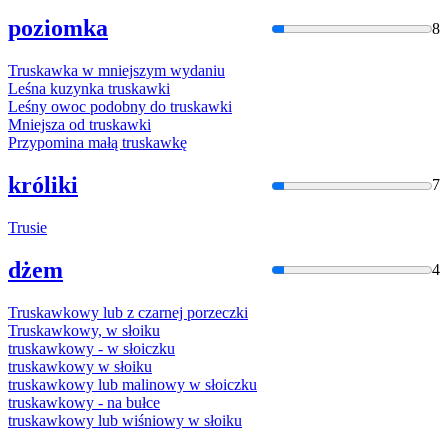
poziomka
8
Truska
wka w mniejszym wydaniu
Leśna kuzynka
truska
wki
Leśny owoc podobny do
truska
wki
Mniejsza od
truska
wki
Przypomina małą
truska
wkę
króliki
7
Trusi
e
dżem
4
Truska
wkowy lub z czarnej porzeczki
Truska
wkowy, w słoiku
truska
wkowy - w słoiczku
truska
wkowy w słoiku
truska
wkowy lub malinowy w słoiczku
truska
wkowy - na bułce
truska
wkowy lub wiśniowy w słoiku