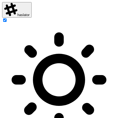
haslator