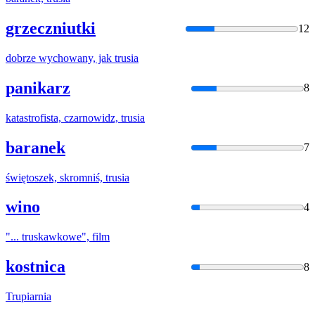
grzeczniutki
12
dobrze wychowany, jak
trusia
panikarz
8
katastrofista, czarnowidz,
trusia
baranek
7
świętoszek, skromniś,
trusia
wino
4
"...
truska
wkowe", film
kostnica
8
Trupia
rnia