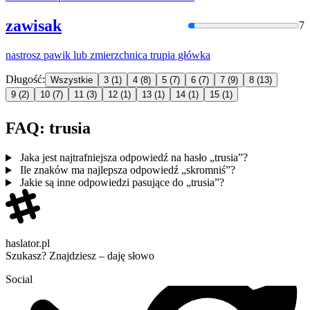
zawisak
7
nastrosz pawik lub zmierzchnica
trupia
główka
Długość:
Wszystkie
3
(1)
4
(8)
5
(7)
6
(7)
7
(9)
8
(13)
9
(2)
10
(7)
11
(3)
12
(1)
13
(1)
14
(1)
15
(1)
FAQ: trusia
Jaka jest najtrafniejsza odpowiedź na hasło „trusia”?
Ile znaków ma najlepsza odpowiedź „skromniś”?
Jakie są inne odpowiedzi pasujące do „trusia”?
haslator.pl
Szukasz? Znajdziesz – daję słowo
Social