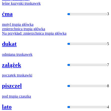
leśne kuzynki
truska
wek
ćma
3
motyl
trupia
główka
zmierzchnica
trupia
główka
Na przykład: zmierzchnica
trupia
główka
dukat
5
odmiana
truska
wek
zalążek
7
początek
truska
wki
piszczel
8
pod
trupią
czaszką
lato
4