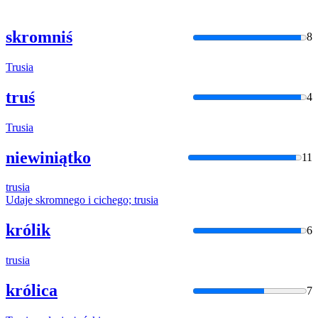
skromniś
8
Trusia
truś
4
Trusia
niewiniątko
11
trusia
Udaje skromnego i cichego;
trusia
królik
6
trusia
królica
7