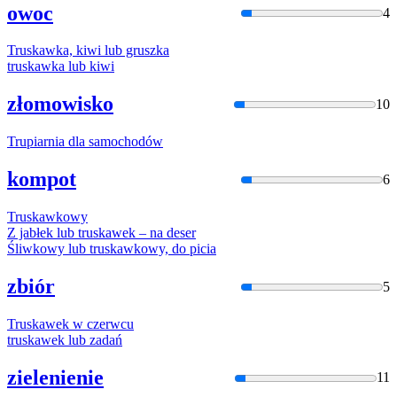
owoc
4
Truska
wka, kiwi lub gruszka
truska
wka lub kiwi
złomowisko
10
Trupia
rnia dla samochodów
kompot
6
Truska
wkowy
Z jabłek lub
truska
wek – na deser
Śliwkowy lub
truska
wkowy, do picia
zbiór
5
Truska
wek w czerwcu
truska
wek lub zadań
zielenienie
11