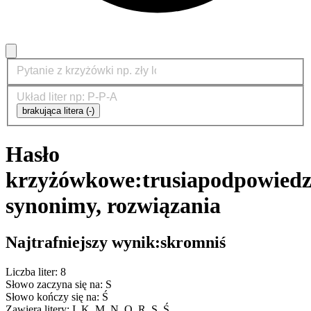
brakująca litera (-)
Hasło
krzyżówkowe:
trusia
podpowiedz
synonimy, rozwiązania
Najtrafniejszy wynik:
skromniś
Liczba liter: 8
Słowo zaczyna się na: S
Słowo kończy się na: Ś
Zawiera litery: I, K, M, N, O, R, S, Ś