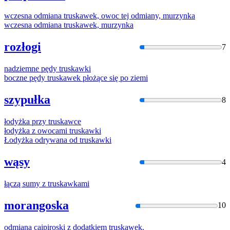
wczesna odmiana
truska
wek, owoc tej odmiany, murzynka
wczesna odmiana
truska
wek, murzynka
rozłogi
7
nadziemne pędy
truska
wki
boczne pędy
truska
wek płożące się po ziemi
szypułka
8
łodyżka przy
truska
wce
łodyżka z owocami
truska
wki
Łodyżka odrywana od
truska
wki
wąsy
4
łączą sumy z
truska
wkami
morangoska
10
odmiana caipiroski z dodatkiem
truska
wek.