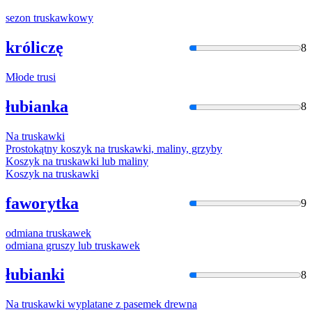
sezon
truska
wkowy
króliczę
8
Młode
trusi
łubianka
8
Na
truska
wki
Prostokątny koszyk na
truska
wki, maliny, grzyby
Koszyk na
truska
wki lub maliny
Koszyk na
truska
wki
faworytka
9
odmiana
truska
wek
odmiana gruszy lub
truska
wek
łubianki
8
Na
truska
wki wyplatane z pasemek drewna