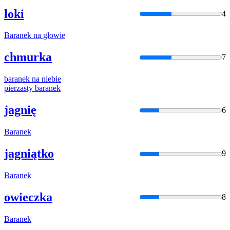
loki
4
Baranek
na
głowie
chmurka
7
baranek
na
niebie
pierzasty
baranek
jagnię
6
Baranek
jagniątko
9
Baranek
owieczka
8
Baranek