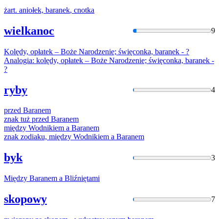
żart. aniołek,
baranek
, cnotka
wielkanoc
9
Kolędy, opłatek – Boże Narodzenie; święconka,
baranek
- ?
Analogia: kolędy, opłatek – Boże Narodzenie; święconka,
baranek
-
?
ryby
4
przed
Baranem
znak tuż przed
Baranem
między Wodnikiem a
Baranem
znak zodiaku, między Wodnikiem a
Baranem
byk
3
Między
Baranem
a Bliźniętami
skopowy
7