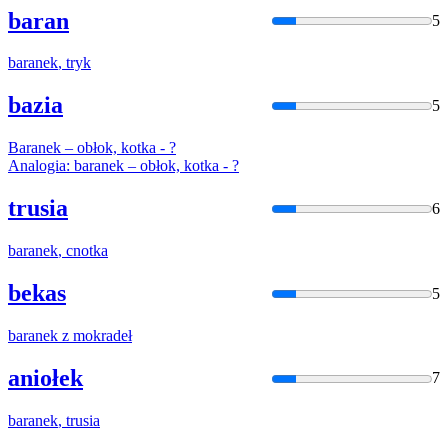
baran
5
baranek
, tryk
bazia
5
Baranek
– obłok, kotka - ?
Analogia:
baranek
– obłok, kotka - ?
trusia
6
baranek
, cnotka
bekas
5
baranek
z mokradeł
aniołek
7
baranek
, trusia