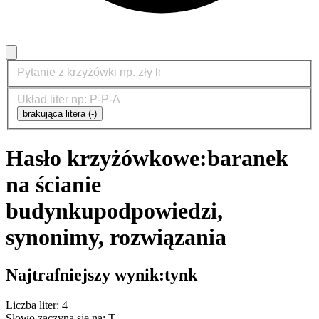
brakująca litera (-)
Hasło krzyżówkowe:
baranek
na ścianie
budynku
podpowiedzi,
synonimy, rozwiązania
Najtrafniejszy wynik:
tynk
Liczba liter: 4
Słowo zaczyna się na: T