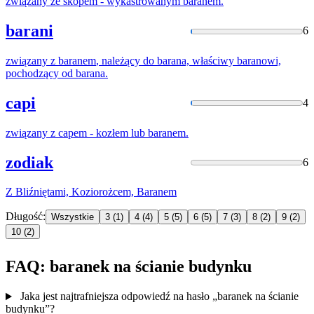
związany ze skopem - wykastrowanym
baranem
.
barani
6
związany z
baranem
, należący do barana, właściwy baranowi,
pochodzący od barana.
capi
4
związany z capem - kozłem lub
baranem
.
zodiak
6
Z Bliźniętami, Koziorożcem,
Baranem
Długość:
Wszystkie
3
(1)
4
(4)
5
(5)
6
(5)
7
(3)
8
(2)
9
(2)
10
(2)
FAQ: baranek na ścianie budynku
Jaka jest najtrafniejsza odpowiedź na hasło „baranek na ścianie
budynku”?