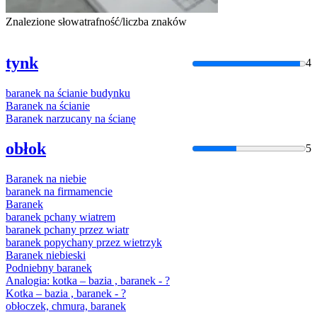
Znalezione słowa
trafność/liczba znaków
tynk
4
baranek
na
ścianie
budynku
Baranek
na
ścianie
Baranek
narzucany
na
ścianę
obłok
5
Baranek
na
niebie
baranek
na
firmamencie
Baranek
baranek
pchany wiatrem
baranek
pchany przez wiatr
baranek
popychany przez wietrzyk
Baranek
niebieski
Podniebny
baranek
Analogia: kotka – bazia ,
baranek
- ?
Kotka – bazia ,
baranek
- ?
obłoczek, chmura,
baranek