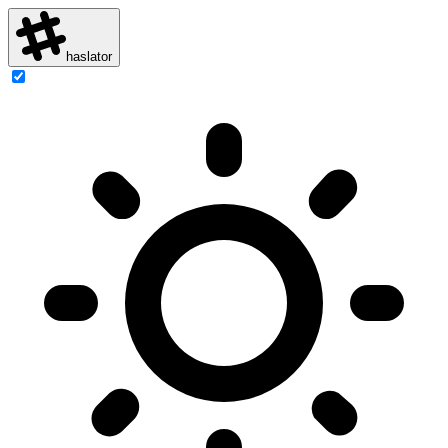
haslator