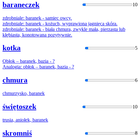
baraneczek
10
zdrobniale:
baranek
- samiec owcy.
zdrobniale:
baranek
- kożuch, wyprawiona jagnięca skóra.
zdrobniale:
baranek
- biała chmura, zwykle mała, pierzasta lub
kłębiasta, konotowana pozytywnie.
kotka
5
Obłok –
baranek
, bazia - ?
Analogia: obłok –
baranek
, bazia - ?
chmura
6
chmurzysko,
baranek
świętoszek
10
trusia, aniołek,
baranek
skromniś
8