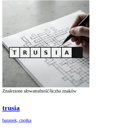
Znalezione słowa
trafność/liczba znaków
trusia
baranek
,
cnotka