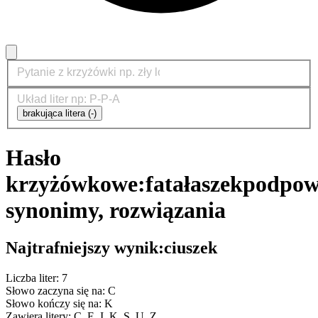
brakująca litera (-)
Hasło
krzyżówkowe:
fatałaszek
podpowi
synonimy, rozwiązania
Najtrafniejszy wynik:
ciuszek
Liczba liter: 7
Słowo zaczyna się na: C
Słowo kończy się na: K
Zawiera litery: C, E, I, K, S, U, Z