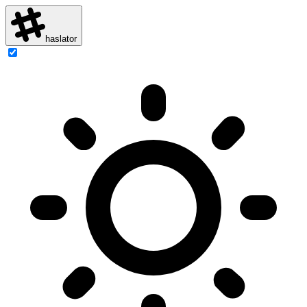
haslator