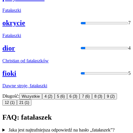
Fatałaszki
okrycie
7
Fatałaszki
dior
4
Christian od
fatałaszkó
w
fioki
5
Dawne stroje,
fatałaszki
Długość:
Wszystkie
4
(2)
5
(6)
6
(3)
7
(6)
8
(3)
9
(2)
12
(1)
21
(1)
FAQ: fatałaszek
Jaka jest najtrafniejsza odpowiedź na hasło „fatałaszek”?