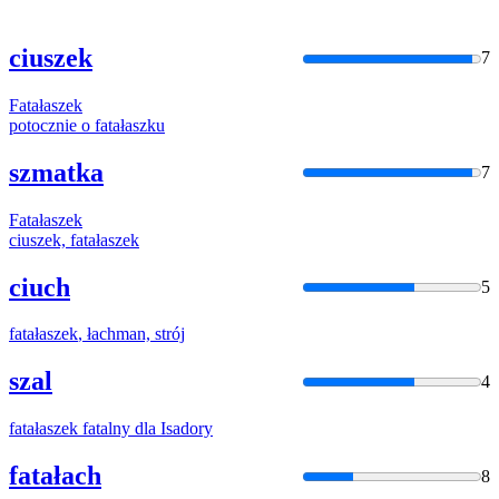
ciuszek
7
Fatałaszek
potocznie o
fatałaszku
szmatka
7
Fatałaszek
ciuszek,
fatałaszek
ciuch
5
fatałaszek
, łachman, strój
szal
4
fatałaszek
fatalny dla Isadory
fatałach
8