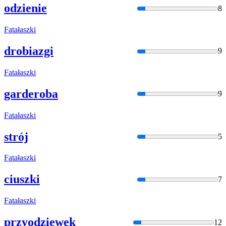
odzienie
8
Fatałaszki
drobiazgi
9
Fatałaszki
garderoba
9
Fatałaszki
strój
5
Fatałaszki
ciuszki
7
Fatałaszki
przyodziewek
12