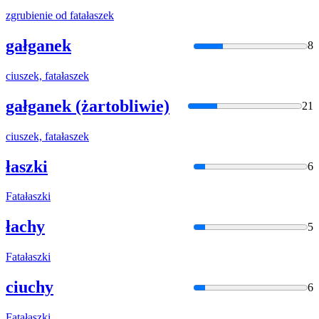
zgrubienie od
fatałaszek
gałganek
8
ciuszek,
fatałaszek
gałganek (żartobliwie)
21
ciuszek,
fatałaszek
łaszki
6
Fatałaszki
łachy
5
Fatałaszki
ciuchy
6
Fatałaszki